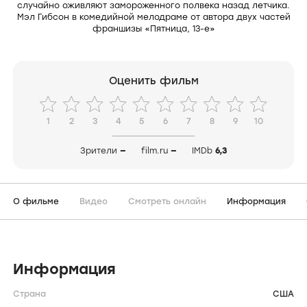
случайно оживляют замороженного полвека назад летчика.
Мэл Гибсон в комедийной мелодраме от автора двух частей
франшизы «Пятница, 13-е»
Оценить фильм
1
2
3
4
5
6
7
8
9
10
Зрители
—
film.ru
—
IMDb
6,3
О фильме
Видео
Смотреть онлайн
Информация
Информация
Страна
США