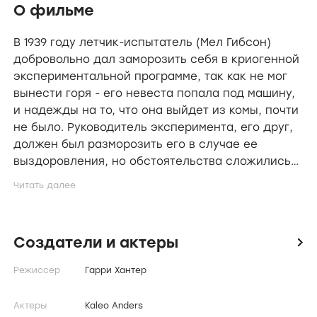
О фильме
В 1939 году летчик-испытатель (Мел Гибсон)
добровольно дал заморозить себя в криогенной
экспериментальной программе, так как не мог
вынести горя - его невеста попала под машину,
и надежды на то, что она выйдет из комы, почти
не было. Руководитель эксперимента, его друг,
должен был разморозить его в случае ее
выздоровления, но обстоятельства сложились
так, что двое мальчишек случайно нашли
забытую капсулу с телом на заброшенном
складе только в 1992 году. Они стали играть в
подводную лодку и расконсервировали главного
Создатели и актеры
icon
героя, который затем нашел ребятишек и
познакомился с их замечательной мамой.
Режиссер
Гарри Хантер
Актеры
Kaleo Anders