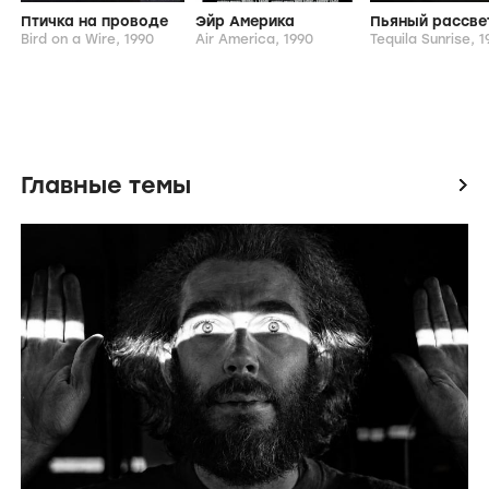
Птичка на проводе
Эйр Америка
Пьяный рассве
Bird on a Wire,
1990
Air America,
1990
Tequila Sunrise,
1
Главные темы
icon