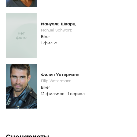
Мануэль Шварц
Manuel Schwarz
Biker
1 фильм
Филип Уотерманн
Filip Watermann
Biker
12 фильмов
|
1 сериал
Сценаристы