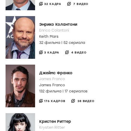
32 КАДРА
7 ВИДЕО
Энрико Колантони
Enrico Colantoni
Keith Mars
32 фильма
|
52 сериала
3 КАДРА
4 ВИДЕО
Джеймс Франко
James Franco
James Franco
132 фильма
|
17 сериалов
176 КАДРОВ
38 ВИДЕО
Кристен Риттер
Krysten Ritter