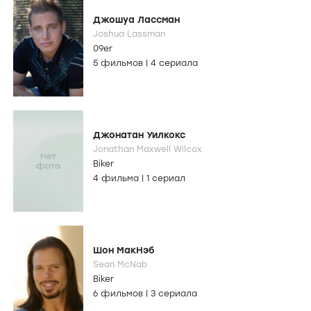
Джошуа Лассман
Joshua Lassman
09er
5 фильмов
|
4 сериала
Джонатан Уилкокс
Jonathan Maxwell Wilcox
Biker
4 фильма
|
1 сериал
Шон МакНэб
Sean McNab
Biker
6 фильмов
|
3 сериала