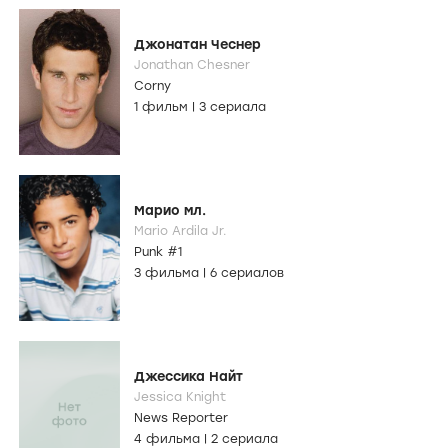
Джонатан Чеснер
Jonathan Chesner
Corny
1 фильм
|
3 сериала
Марио мл.
Mario Ardila Jr.
Punk #1
3 фильма
|
6 сериалов
Джессика Найт
Jessica Knight
News Reporter
4 фильма
|
2 сериала