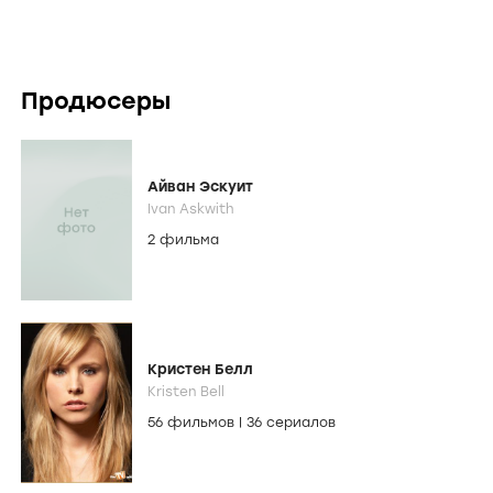
Продюсеры
Айван Эскуит
Ivan Askwith
2 фильма
Кристен Белл
Kristen Bell
56 фильмов
|
36 сериалов