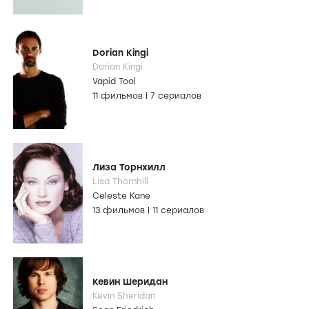
Dorian Kingi
Dorian Kingi
Vapid Tool
11 фильмов
|
7 сериалов
Лиза Торнхилл
Lisa Thornhill
Celeste Kane
13 фильмов
|
11 сериалов
Кевин Шеридан
Kevin Sheridan