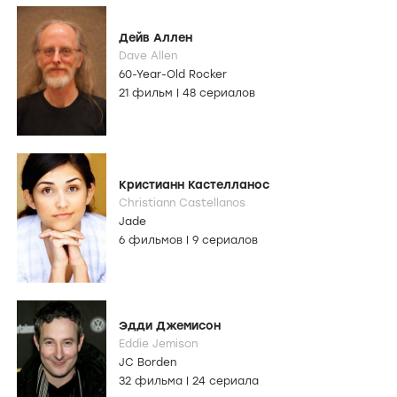
Дейв Аллен
Dave Allen
60-Year-Old Rocker
21 фильм
|
48 сериалов
Кристианн Кастелланос
Christiann Castellanos
Jade
6 фильмов
|
9 сериалов
Эдди Джемисон
Eddie Jemison
JC Borden
32 фильма
|
24 сериала