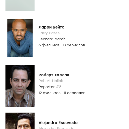
Ларри Бейтс
Larry Bates
Leonard March
6 фильмов
|
13 сериалов
Роберт Халлак
Robert Hallak
Reporter #2
12 фильмов
|
11 сериалов
Alejandro Escovedo
Alejandro Escovedo