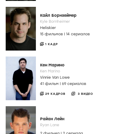
Кайл Борнхеймер
Kyle Bornheimer
Heliskier
15 фильмов
|
14 сериалов
1 КАДР
Кен Марино
Ken Marino
Vinnie Van Lowe
41 фильм
|
69 сериалов
29 КАДРОВ
3 ВИДЕО
Райан Лейн
Ryan Lane
2 фильма
|
2 сериала