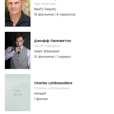
Ingo Neuhaus
Beefy Deputy
14 фильмов
|
8 сериалов
Джофф Пилкингтон
Geoff Pilkington
Valet Attendant
10 фильмов
|
1 сериал
Charles Latibeaudiere
Charles Latibeaudiere
Himself
1 фильм