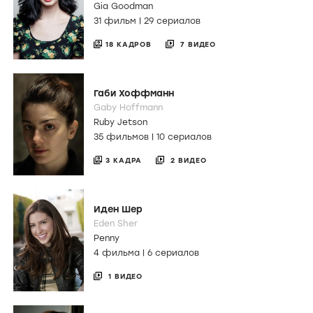
Gia Goodman
31 фильм
|
29 сериалов
18 КАДРОВ
7 ВИДЕО
Габи Хоффманн
Gaby Hoffmann
Ruby Jetson
35 фильмов
|
10 сериалов
3 КАДРА
2 ВИДЕО
Иден Шер
Eden Sher
Penny
4 фильма
|
6 сериалов
1 ВИДЕО