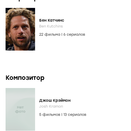
Бен Катчинс
Ben Kutchins
22 фильма
|
6 сериалов
Композитор
Джош Крэймон
Josh Kramon
5 фильмов
|
13 сериалов