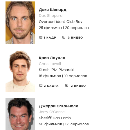
Дэкс Шепард
Dax Shepard
Overconfident Club Boy
25 фильмов
|
20 сериалов
1 КАДР
3 ВИДЕО
Крис Лоуэлл
Chris Lowell
Stosh 'Piz' Piznarski
15 фильмов
|
10 сериалов
2 КАДРА
2 ВИДЕО
Джерри О’Коннелл
Jerry O'Connell
Sheriff Dan Lamb
50 фильмов
|
36 сериалов