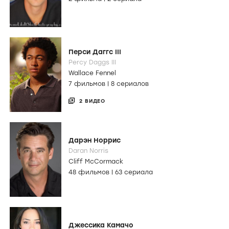
Перси Даггс III
Percy Daggs III
Wallace Fennel
7 фильмов
|
8 сериалов
2 ВИДЕО
Дарэн Норрис
Daran Norris
Cliff McCormack
48 фильмов
|
63 сериала
Джессика Камачо