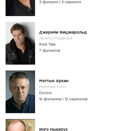
3 фильма
|
3 сериала
Джереми Фицжеральд
Jeremy Fitzgerald
Roid Tale
7 фильмов
Мэттью Аркин
Matthew Arkin
Doctor
16 фильмов
|
12 сериалов
Инго Ньюхаус