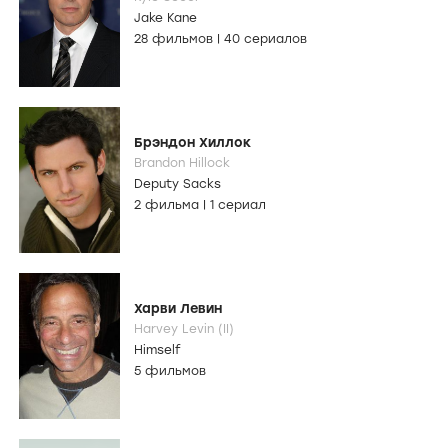
Jake Kane
28 фильмов
|
40 сериалов
Брэндон Хиллок
Brandon Hillock
Deputy Sacks
2 фильма
|
1 сериал
Харви Левин
Harvey Levin (II)
Himself
5 фильмов