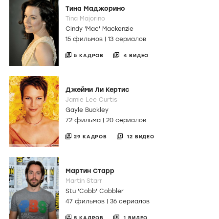
Тина Маджорино
Tina Majorino
Cindy 'Mac' Mackenzie
15 фильмов
|
13 сериалов
5 КАДРОВ
4 ВИДЕО
Джейми Ли Кертис
Jamie Lee Curtis
Gayle Buckley
72 фильма
|
20 сериалов
29 КАДРОВ
12 ВИДЕО
Мартин Старр
Martin Starr
Stu 'Cobb' Cobbler
47 фильмов
|
36 сериалов
5 КАДРОВ
1 ВИДЕО