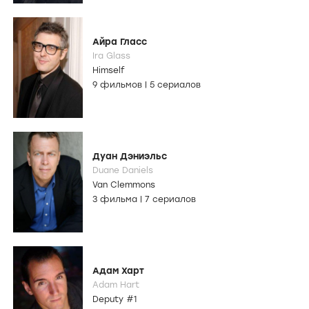
Айра Гласс
Ira Glass
Himself
9 фильмов
|
5 сериалов
Дуан Дэниэльс
Duane Daniels
Van Clemmons
3 фильма
|
7 сериалов
Адам Харт
Adam Hart
Deputy #1