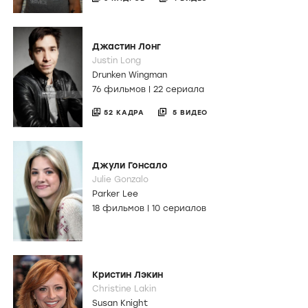
Джастин Лонг
Justin Long
Drunken Wingman
76 фильмов
|
22 сериала
52 КАДРА
5 ВИДЕО
Джули Гонсало
Julie Gonzalo
Parker Lee
18 фильмов
|
10 сериалов
Кристин Лэкин
Christine Lakin
Susan Knight