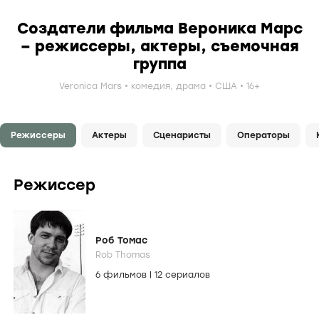
Создатели фильма Вероника Марс
– режиссеры, актеры, съемочная
группа
Veronica Mars
комедия
,
драма
США
16+
Режиссеры
Актеры
Сценаристы
Операторы
Режиссер
Роб Томас
Rob Thomas
6 фильмов
|
12 сериалов