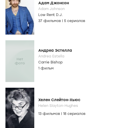
Адам Джонсон
Adam Johnson
Low Rent D.J.
37 фильмов
|
5 сериалов
Андреа Эстелла
Andrea Estella
Carrie Bishop
1 фильм
Хелен Слейтон-Хьюс
Helen Slayton-Hughes
13 фильмов
|
18 сериалов