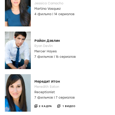
Jessica Camacho
Martina Vasquez
4 фильма
|
14 сериалов
Райан Дэвлин
Ryan Devlin
Mercer Hayes
7 фильмов
|
16 сериалов
Мередит Итон
Meredith Eaton
Receptionist
7 фильмов
|
7 сериалов
2 КАДРА
1 ВИДЕО