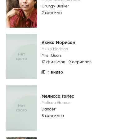
Grungy Busker
2 фильма
Акико Морисон
Akiko Morison
Mrs. Quan
17 фильмов
|
9 сериалов
1 ВИДЕО
Мелисса Гомес
Melissa Gomez
Dancer
8 фильмов