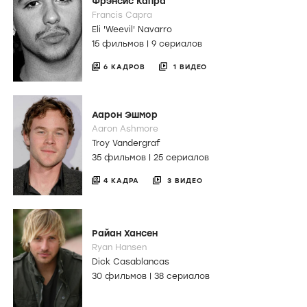
Фрэнсис Капра
Francis Capra
Eli 'Weevil' Navarro
15 фильмов
|
9 сериалов
6 КАДРОВ
1 ВИДЕО
Аарон Эшмор
Aaron Ashmore
Troy Vandergraf
35 фильмов
|
25 сериалов
4 КАДРА
3 ВИДЕО
Райан Хансен
Ryan Hansen
Dick Casablancas
30 фильмов
|
38 сериалов