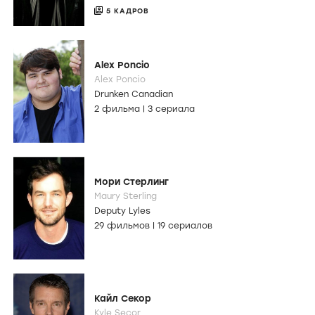
5 КАДРОВ
Alex Poncio
Alex Poncio
Drunken Canadian
2 фильма
|
3 сериала
Мори Стерлинг
Maury Sterling
Deputy Lyles
29 фильмов
|
19 сериалов
Кайл Секор
Kyle Secor