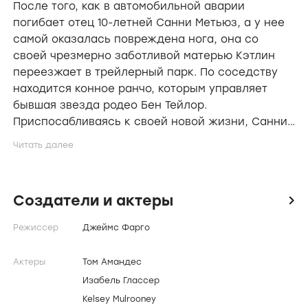
После того, как в автомобильной аварии
погибает отец 10-летней Санни Метьюз, а у нее
самой оказалась повреждена нога, она со
своей чрезмерно заботливой матерью Кэтлин
переезжает в трейлерный парк. По соседству
находится конное ранчо, которым управляет
бывшая звезда родео Бен Тейлор.
Приспосабливаясь к своей новой жизни, Санни
испытывает нежность к Бену и Джинджер,
красивой американской лошади, скачущей на
бочках. Кэтлин не одобряет занятий Бена, но
постепенно со временем ее отношение к нему
Создатели и актеры
icon
меняется.
Режиссер
Джеймс Фарго
Актеры
Том Амандес
Изабель Глассер
Kelsey Mulrooney