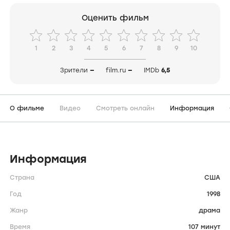
Оценить фильм
1
2
3
4
5
6
7
8
9
10
Зрители
—
film.ru
—
IMDb
6,5
О фильме
Видео
Смотреть онлайн
Информация
Информация
Страна
США
Год
1998
Жанр
драма
Время
107 минут