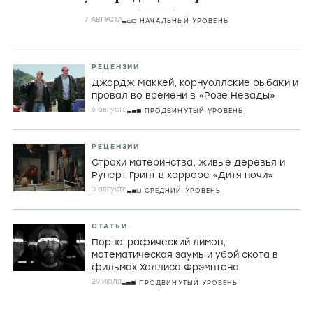
комедии
7 АВГУСТА
НАЧАЛЬНЫЙ УРОВЕНЬ
РЕЦЕНЗИИ
Джордж МакКей, корнуоллские рыбаки и
провал во времени в «Розе Невады»
6 августа
ПРОДВИНУТЫЙ УРОВЕНЬ
РЕЦЕНЗИИ
Страхи материнства, живые деревья и
Руперт Гринт в хорроре «Дитя ночи»
3 августа
СРЕДНИЙ УРОВЕНЬ
СТАТЬИ
Порнографический лимон,
математическая заумь и убой скота в
фильмах Холлиса Фрэмптона
29 июля
ПРОДВИНУТЫЙ УРОВЕНЬ