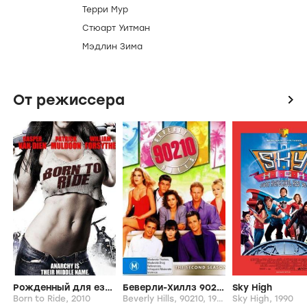
Терри Мур
Стюарт Уитман
Мэдлин Зима
От режиссера
icon
Рожденный для езды
Беверли-Хиллз 90210
Sky High
Born to Ride,
2010
Beverly Hills, 90210,
1990-2000
Sky High,
1990