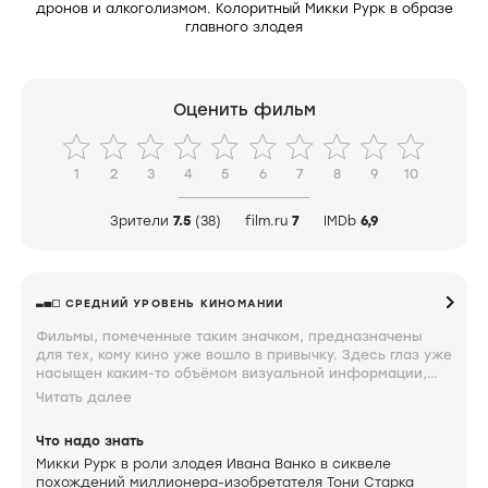
дронов и алкоголизмом. Колоритный Микки Рурк в образе
главного злодея
Оценить фильм
1
2
3
4
5
6
7
8
9
10
Зрители
7.5
(38)
film.ru
7
IMDb
6,9
СРЕДНИЙ УРОВЕНЬ КИНОМАНИИ
Фильмы, помеченные таким значком, предназначены
для тех, кому кино уже вошло в привычку. Здесь глаз уже
насыщен каким-то объёмом визуальной информации,
мозг неплохо ориентируется в происходящем на экране,
Читать далее
а мысли по поводу увиденного близки к сути. Знание и
интерес к фильмам под таким значком свидетельствуют
Что надо знать
о том, что вы довольно крепко увязли.
Микки Рурк в роли злодея Ивана Ванко в сиквеле
похождений миллионера-изобретателя Тони Старка