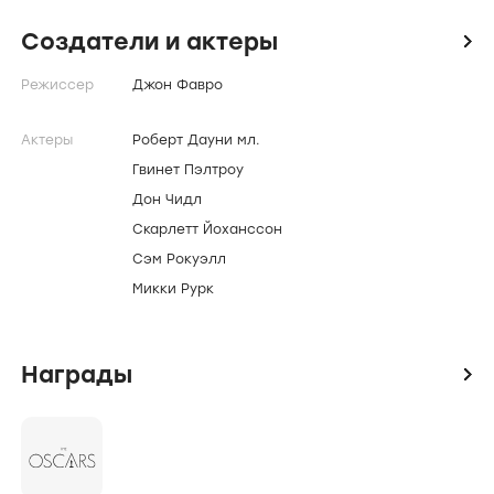
Создатели и актеры
icon
Режиссер
Джон Фавро
Актеры
Роберт Дауни мл.
Гвинет Пэлтроу
Дон Чидл
Скарлетт Йоханссон
Сэм Рокуэлл
Микки Рурк
Награды
icon