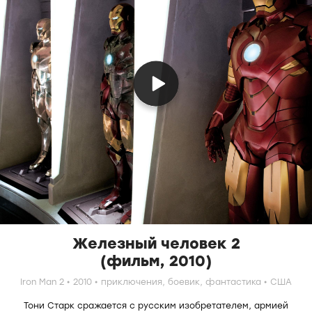
Железный человек 2
(фильм, 2010)
Iron Man 2
2010
приключения,
боевик,
фантастика
США
Тони Старк сражается с русским изобретателем, армией