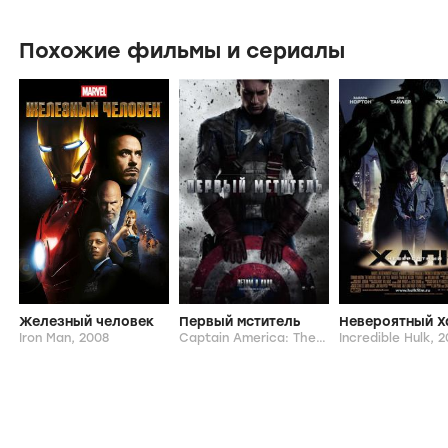
Похожие фильмы и сериалы
Железный человек
Первый мститель
Невероятный Х
Iron Man,
2008
Captain America: The First Avenger,
Incredible Hulk,
2011
2