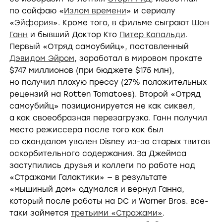
по сайфаю «
Излом времени
» и сериалу
«
Эйфория
». Кроме того, в фильме сыграют
Шон
Ганн
и бывший Доктор Кто
Питер Капальди
.
Первый «Отряд самоубийц», поставленный
Дэвидом Эйром
, заработал в мировом прокате
$747 миллионов (при бюджете $175 млн),
но получил плохую прессу (27% положительных
рецензий на Rotten Tomatoes). Второй «Отряд
самоубийц» позиционируется не как сиквел,
а как своеобразная перезагрузка. Ганн получил
место режиссера после того как был
со скандалом уволен Disney из-за старых твитов
оскорбительного содержания. За Джеймса
заступились друзья и коллеги по работе над
«Стражами Галактики» — в результате
«мышиный дом» одумался и вернул Ганна,
который после работы на DC и Warner Bros. все-
таки займется
третьими «Стражами»
.