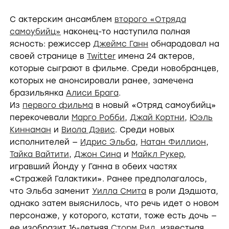
С актерским ансамблем
второго «Отряда
самоубийц»
наконец-то наступила полная
ясность: режиссер
Джеймс Ганн
обнародовал на
своей странице в
Twitter
имена 24 актеров,
которые сыграют в фильме. Среди новобранцев,
которых не анонсировали ранее, замечена
бразильянка
Алиси Брага
.
Из
первого фильма
в новый «Отряд самоубийц»
перекочевали
Марго Робби
,
Джай Кортни
,
Юэль
Киннаман
и
Виола Дэвис
. Среди новых
исполнителей —
Идрис Эльба
,
Натан Филлион
,
Тайка Вайтити
,
Джон Сина
и
Майкл Рукер
,
игравший Йонду у Ганна в обеих частях
«Стражей Галактики». Ранее предполагалось,
что Эльба заменит
Уилла Смита
в роли Дэдшота,
однако затем выяснилось, что речь идет о новом
персонаже, у которого, кстати, тоже есть дочь —
ее изобразит
16-летняя
Сторм Рид
, известная