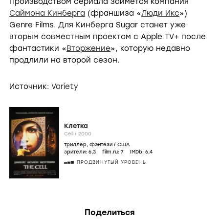
Производством сериала займется компания
Саймона Кинберга
(франшиза «
Люди Икс
»)
Genre Films. Для Кинберга Sugar станет уже
вторым совместным проектом с Apple TV+ после
фантастики «
Вторжение
», которую недавно
продлили на второй сезон.
Источник:
Variety
Клетка
Cell /
2000
триллер
,
фэнтези
/
США
зрители:
6
,3
film.ru:
7
IMDb:
6
,4
ПРОДВИНУТЫЙ УРОВЕНЬ
Поделиться