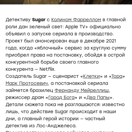
Детективу
Sugar
с
Колином Фарреллом
в главной
роли дан зеленый свет: Apple TV+ официально
объявил о запуске сериала в производство.
Проект был анонсирован еще в декабре 2021
года, когда «яблочный» сервис за круглую сумму
приобрел права на постановку, обойдя в острой
конкурентной борьбе своего главного
конкурента — Netflix.
Создатель Sugar — сценарист «
Клетки
» и «
Тора
»
Марк Протосевич
, а постановкой сериала
займется бразилец
Фернанду Мейреллиш
,
режиссер драм «
Город Бога
» и «
Два Папы
».
Детали сюжета пока не разглашаются: известно
лишь, что действие Sugar происходит в наши
дни, а главный герой истории — частный
детектив из Лос-Анджелеса.