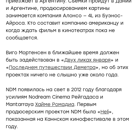
приезжает в Аргентину. Съёмки пройдут в Дании
и Аргентине, продюсированием картины
занимается компания Алонсо — 4L из Буэнос-
Айроса. Кто составит компанию американцу и
когда ждать фильм в кинотеатрах пока не
сообщается.
Виго Мортенсен в ближайшее время должен
быть задействован в «
Двух ликах января
» и
«
Последнем путешествии Деметра
», но об этих
проектах ничего не слышно уже около года.
NDM появилась на свет в 2012 году благодаря
усилиям Nodream Cinema Рейгадаса и
Mantarraya
Хайме Ромадиа
. Первым
продюсерским проектом NDM была «
Heli
»,
показанная на Каннском кинофестивале в этом
году.