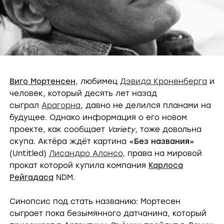
Виго Мортенсен
, любимец
Дэвида Кроненберга
и
человек, который десять лет назад
сыграл
Арагорна
, давно не делился планами на
будущее. Однако информация о его новом
проекте, как сообщает
Variety
, тоже довольна
скупа. Актёра ждёт картина «
Без названия
»
(Untitled)
Лисандро Алонсо
, права на мировой
прокат которой купила компания
Карлоса
Рейгадаса
NDM.
Синопсис под стать названию: Мортесен
сыграет пока безымянного датчанина, который