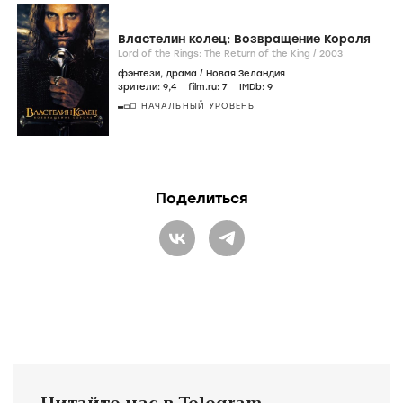
Властелин колец: Возвращение Короля
Lord of the Rings: The Return of the King /
2003
фэнтези
,
драма
/
Новая Зеландия
зрители:
9
,4
film.ru:
7
IMDb:
9
НАЧАЛЬНЫЙ УРОВЕНЬ
Поделиться