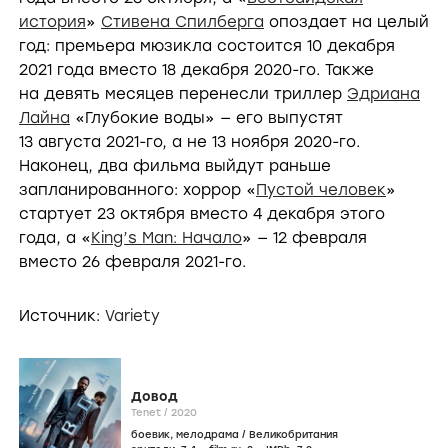
история
»
Стивена Спилберга
опоздает на целый
год: премьера мюзикла состоится 10 декабря
2021 года вместо 18 декабря
2020-го.
Также
на девять месяцев перенесли триллер
Эдриана
Лайна
«Глубокие воды» — его выпустят
13 августа
2021-го,
а не 13 ноября
2020-го.
Наконец, два фильма выйдут раньше
запланированного: хоррор «
Пустой человек
»
стартует 23 октября вместо 4 декабря этого
года, а «
King’s Man: Начало
» — 12 февраля
вместо 26 февраля
2021-го.
Источник:
Variety
Довод
Tenet /
2020
боевик
,
мелодрама
/
Великобритания