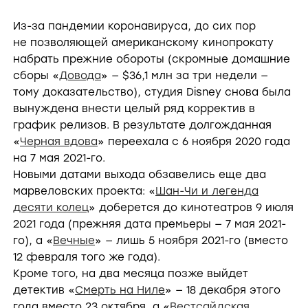
Из-за пандемии коронавируса, до сих пор
не позволяющей американскому кинопрокату
набрать прежние обороты (скромные домашние
сборы
«
Довода
» — $36,1 млн за три недели —
тому доказательство), студия Disney снова была
вынуждена внести целый ряд корректив в
график релизов. В результате долгожданная
«
Черная вдова
» переехала с 6 ноября 2020 года
на 7 мая
2021-го.
Новыми датами выхода обзавелись еще два
марвеловских проекта: «
Шан-Чи и легенда
десяти колец
» доберется до кинотеатров 9 июля
2021 года (прежняя дата премьеры — 7 мая
2021-
го),
а «
Вечные
» — лишь 5 ноября
2021-го
(вместо
12 февраля того же года).
Кроме того, на два месяца позже выйдет
детектив «
Смерть на Ниле
» — 18 декабря этого
года вместо 23 октября, а «
Вестсайдская