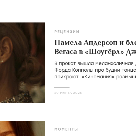
РЕЦЕНЗИИ
Памела Андерсон и бле
Вегаса в «Шоугёрл» Д
В прокат вышла меланхоличная
Форда Копполы про будни танцо
прикроют. «Киномания» размыш
«Спасателей Малибу» заявить о
актрисе
20 МАРТА 2025
МОМЕНТЫ