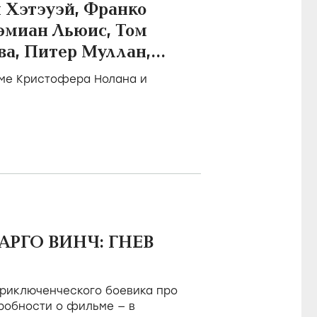
 Хэтэуэй, Франко
Дэмиан Льюис, Том
ва, Питер Муллан,
Барушель
ьме Кристофера Нолана и
ЛАРГО ВИНЧ: ГНЕВ
приключенческого боевика про
робности о фильме — в