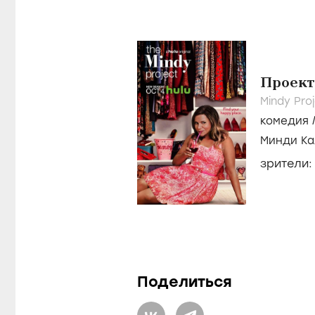
Проек
Mindy Pro
комедия
Минди Ка
зрители
Поделиться