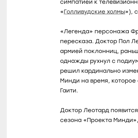
симпатией к телевизионн
«
Голливудские холмы
»), 
«Легенда» персонажа Фр
пересказа. Доктор Пол Л
армией поклонниц, раньш
однажды рухнул с подиу
решил кардинально измен
Минди на время, которое
Гаити.
Доктор Леотард появится 
сезона «Проекта Минди», 