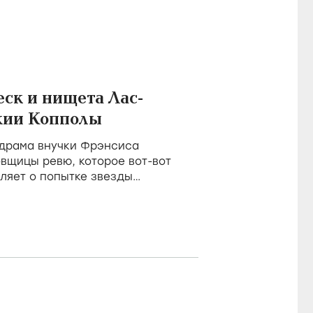
ск и нищета Лас-
жии Копполы
 драма внучки Фрэнсиса
вщицы ревю, которое вот-вот
ляет о попытке звезды
 себе как о серьезной