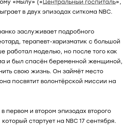
ому «мылу» («
Центральный госпиталь
»,
сыграет в двух эпизодах ситкома NBC.
анко заслуживает подробного
еотард, терапевт-харизматик с большой
е работал моделью, но после того как
ма и был спасён беременной женщиной,
ить свою жизнь. Он займёт место
 она посвятит волонтёрской миссии на
в первом и втором эпизодах второго
который стартует на NBC 17 сентября.