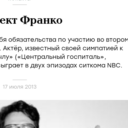
ект Франко
бя обязательства по участию во второ
 Актёр, известный своей симпатией к
лу» («Центральный госпиталь»,
сыграет в двух эпизодах ситкома NBC.
17 июля 2013