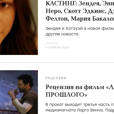
КАСТИНГ: Зендея, Энн
Неро, Скотт Эдкинс, 
Фелтон, Мария Бакало
Николас Браун, Джей 
Зендея и Хэтэуэй в новом фил
другие новости.
9 НОЯБРЯ 2024
РЕЦЕНЗИИ
Рецензия на фильм «
ПРОШЛОГО»
В прокат выходит третья часть 
медиамагната Ларго Винча. Под