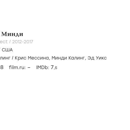
т Минди
ject /
2012-2017
/
США
линг
/
Крис Мессина
,
Минди Калинг
,
Эд Уикс
8
–
7
:
film.ru:
IMDb:
,5