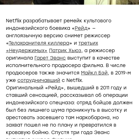
Netflix разрабатывает ремейк культового
индонезийского боевика «
Рейд
» —
англоязычную версию снимет режиссер
«
Телохранителя киллера
» и
третьих
«Неудержимых»
Патрик Хьюз
, а режиссер
оригинала
Гарет Эванс
выступит в качестве
исполнительного продюсера фильма. В числе
продюсеров также значится
Майкл Бэй
, в 2019-м
уже
сотрудничавший
с Netflix.
Оригинальный «Рейд», вышедший в 2011 году и
ставший сенсацией, рассказывал об операции
индонезийского спецназа: отряд бойцов должен
был без лишнего шума проникнуть в высотку и
арестовать засевшего там наркобарона, но
захват пошел не по плану и превратился в
кровавую бойню. Спустя три года Эванс