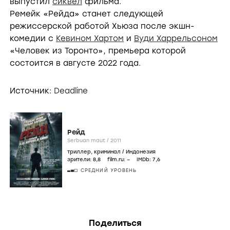
выпустил
сиквел
фильма.
Ремейк «Рейда» станет следующей
режиссерской работой Хьюза после экшн-
комедии с
Кевином Хартом
и
Вуди Харрельсоном
«Человек из Торонто», премьера которой
состоится в августе 2022 года.
Источник:
Deadline
Рейд
Serbuan maut /
2011
триллер
,
криминал
/
Индонезия
зрители:
8
,8
film.ru:
–
IMDb:
7
,6
СРЕДНИЙ УРОВЕНЬ
Поделиться