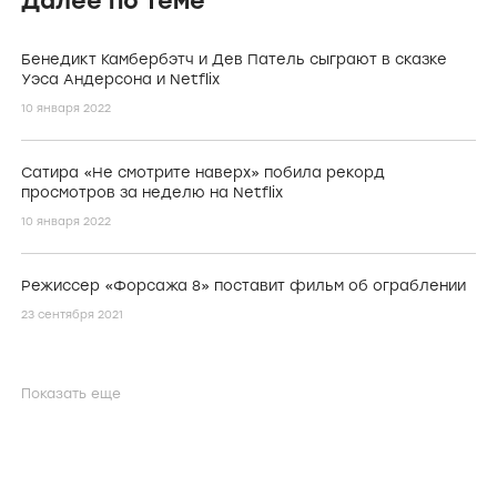
Далее по теме
Бенедикт Камбербэтч и Дев Патель сыграют в сказке
Уэса Андерсона и Netflix
10 января 2022
Сатира «Не смотрите наверх» побила рекорд
просмотров за неделю на Netflix
10 января 2022
Режиссер «Форсажа 8» поставит фильм об ограблении
23 сентября 2021
Показать еще