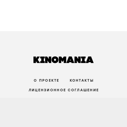
РЕЦЕНЗИИ
Домой через пустоту. Почему Кристофер
Нолан в «Одиссее» превращает великий
миф в знакомую историю о поиске себя
31 июля
НАЧАЛЬНЫЙ УРОВЕНЬ
СТАТЬИ
Совершенство на грани срыва. Почему
сериал «Медведь» — не о кухне, а о
поиске ответа, которого не существует
9 июля
НАЧАЛЬНЫЙ УРОВЕНЬ