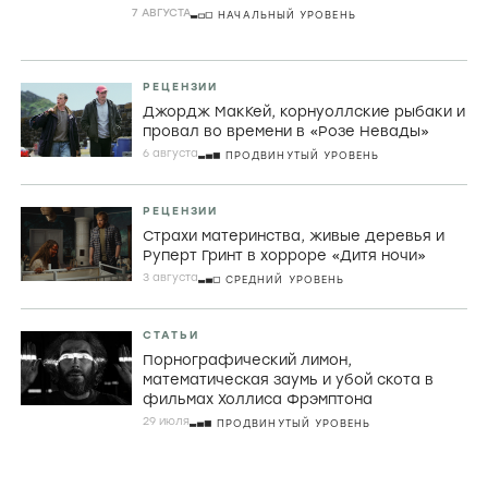
комедии
7 АВГУСТА
НАЧАЛЬНЫЙ УРОВЕНЬ
РЕЦЕНЗИИ
Джордж МакКей, корнуоллские рыбаки и
провал во времени в «Розе Невады»
6 августа
ПРОДВИНУТЫЙ УРОВЕНЬ
РЕЦЕНЗИИ
Страхи материнства, живые деревья и
Руперт Гринт в хорроре «Дитя ночи»
3 августа
СРЕДНИЙ УРОВЕНЬ
СТАТЬИ
Порнографический лимон,
математическая заумь и убой скота в
фильмах Холлиса Фрэмптона
29 июля
ПРОДВИНУТЫЙ УРОВЕНЬ