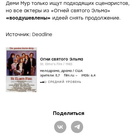
Деми Мур только ищут подходящих сценаристов,
но все актеры из «Огней святого Эльма»
«воодушевлены»
идеей снять продолжение.
Источник:
Deadline
Огни святого Эльма
St. Elmo's Fire /
1985
мелодрама
,
драма
/
США
зрители:
5
,7
film.ru:
–
IMDb:
6
,4
СРЕДНИЙ УРОВЕНЬ
Поделиться