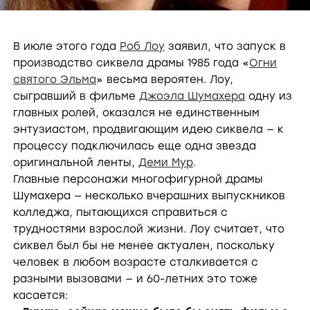
В июле этого года
Роб Лоу
заявил, что запуск в
производство сиквела драмы 1985 года «
Огни
святого Эльма
» весьма вероятен. Лоу,
сыгравший в фильме
Джоэла Шумахера
одну из
главных ролей, оказался не единственным
энтузиастом, продвигающим идею сиквела — к
процессу подключилась еще одна звезда
оригинальной ленты,
Деми Мур
.
Главные персонажи многофигурной драмы
Шумахера — несколько вчерашних выпускников
колледжа, пытающихся справиться с
трудностями взрослой жизни. Лоу считает, что
сиквел был бы не менее актуален, поскольку
человек в любом возрасте сталкивается с
разными вызовами — и 60-летних это тоже
касается: