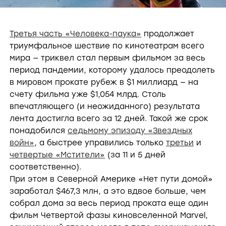
Третья часть «Человека-паука»
продолжает
триумфальное шествие по кинотеатрам всего
мира — триквел стал первым фильмом за весь
период пандемии, которому удалось преодолеть
в мировом прокате рубеж в $1 миллиард — на
счету фильма уже $1,054 млрд. Столь
впечатляющего (и неожиданного) результата
лента достигла всего за 12 дней. Такой же срок
понадобился
седьмому эпизоду «Звездных
войн»
, а быстрее управились только
третьи
и
четвертые «Мстители»
(за 11 и 5 дней
соответственно).
При этом в Северной Америке «Нет пути домой»
заработал $467,3 млн, а это вдвое больше, чем
собрал дома за весь период проката еще один
фильм Четвертой фазы киновселенной Marvel,