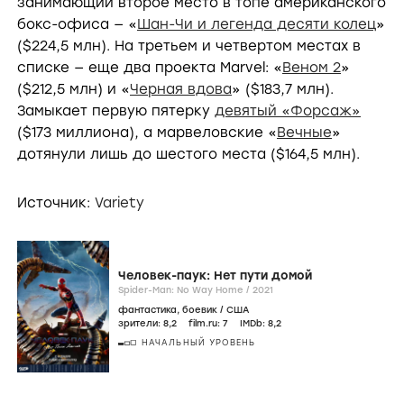
занимающий второе место в топе американского
бокс-офиса — «
Шан-Чи и легенда десяти колец
»
($224,5 млн). На третьем и четвертом местах в
списке — еще два проекта Marvel: «
Веном 2
»
($212,5 млн) и «
Черная вдова
» ($183,7 млн).
Замыкает первую пятерку
девятый «Форсаж»
($173 миллиона), а марвеловские «
Вечные
»
дотянули лишь до шестого места ($164,5 млн).
Источник:
Variety
Человек-паук: Нет пути домой
Spider-Man: No Way Home /
2021
фантастика
,
боевик
/
США
зрители:
8
,2
film.ru:
7
IMDb:
8
,2
НАЧАЛЬНЫЙ УРОВЕНЬ