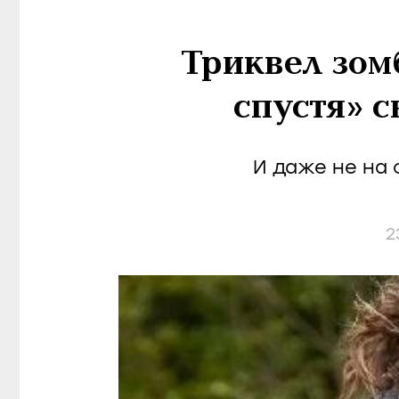
Триквел зом
спустя» с
И даже не на
2