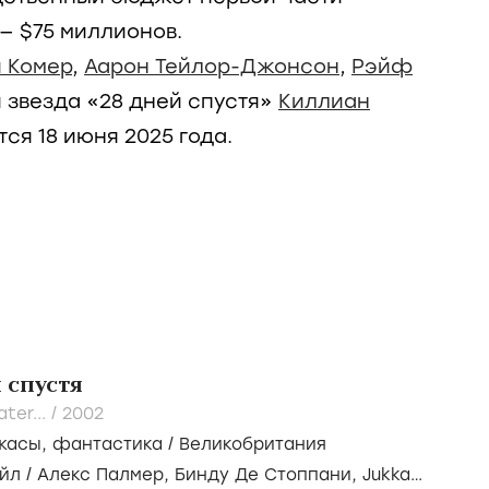
— $75 миллионов.
 Комер
,
Аарон Тейлор-Джонсон
,
Рэйф
 звезда «28 дней спустя»
Киллиан
тся 18 июня 2025 года.
 спустя
ter... /
2002
жасы
,
фантастика
/
Великобритания
йл
/
Алекс Палмер
,
Бинду Де Стоппани
,
Jukka