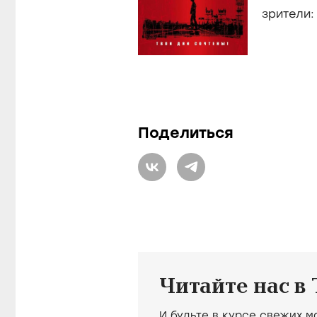
Hiltunen
зрители
Поделиться
Читайте нас в
И будьте в курсе свежих 