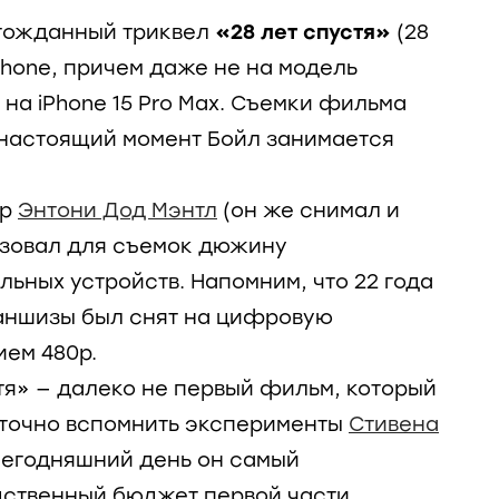
лгожданный триквел
«28 лет спустя»
(28
iPhone, причем даже не на модель
а на iPhone 15 Pro Max. Съемки фильма
в настоящий момент Бойл занимается
ор
Энтони Дод Мэнтл
(он же снимал и
ьзовал для съемок дюжину
ных устройств. Напомним, что 22 года
ншизы был снят на цифровую
ем 480р.
стя» — далеко не первый фильм, который
аточно вспомнить эксперименты
Стивена
 сегодняшний день он самый
дственный бюджет первой части