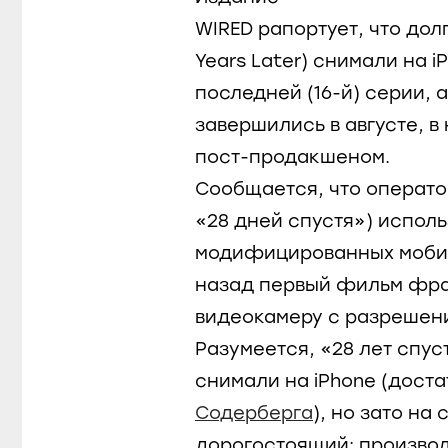
WIRED рапортует, что до
Years Later) снимали на 
последней (16-й) серии, 
завершились в августе, 
пост-продакшеном.
Сообщается, что операт
«28 дней спустя») испол
модифицированных мобиль
назад первый фильм фра
видеокамеру с разрешени
Разумеется, «28 лет спу
снимали на iPhone (дост
Содерберга
), но зато на
дорогостоящий: произво