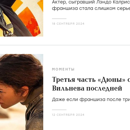
Актер, сыгравший Лэндо Калрисс
франшиза стала слишком серье
18 СЕНТЯБРЯ 2024
МОМЕНТЫ
Третья часть «Дюны» 
Вильнева последней
Даже если франшиза после три
12 СЕНТЯБРЯ 2024