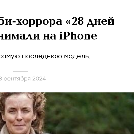
би-хоррора «28 дней
нимали на iPhone
 самую последнюю модель.
3 сентября 2024