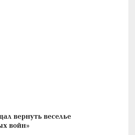
щал вернуть веселье
ых войн»