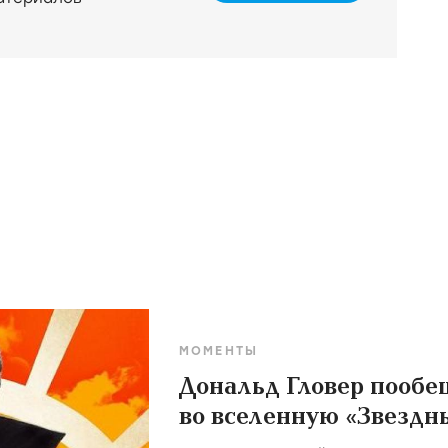
)
МОМЕНТЫ
Дональд Гловер пообе
во вселенную «Звездн