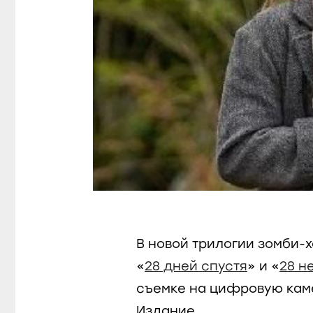
В новой трилогии зомби-
«
28 дней спустя
» и «
28 н
съемке на цифровую каме
Издание