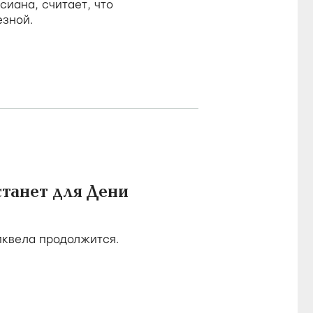
иана, считает, что
зной.
станет для Дени
квела продолжится.