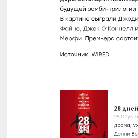
будущей зомби-трилогии 
В картине сыграли
Джоди
Файнс
,
Джек О’Коннелл
и
Мерфи
. Премьера состои
Источник:
WIRED
28 дней
28 Days La
драма
,
у
Дэнни Бо