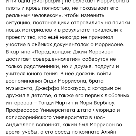
и ни одна [биография] не облекает Моррисона в
плоть и кровь полностью, не показывает его
реальным человеком». Чтобы изменить
ситуацию, постановщики отправились на поиски
новых материалов и в результате привлекли к
проекту тех, кто ещё никогда не принимал
участие в съёмках документалок о Моррисоне.
В картине «Перед концом: Джим Моррисон
достигает совершеннолетия» соберутся не
только родственники, но и друзья, подруги и
учителя юного гения. В неё должны войти
воспоминания Энди Моррисона, брата
музыканта, Джеффа Морхауса, с которым он
дружил в детстве, а также его первых любовных
интересов — Тэнди Мартин и Мэри Верблоу.
Профессора Университета штата Флорида и
Калифорнийского университета в Лос-
Анджелесе вспомнят, каким был Моррисон во
время учёбы, а его сосед по комнате Аляйн