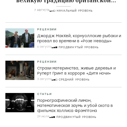
великую традицию британской
комедии
7 АВГУСТА
НАЧАЛЬНЫЙ УРОВЕНЬ
РЕЦЕНЗИИ
Джордж МакКей, корнуоллские рыбаки и
провал во времени в «Розе Невады»
6 августа
ПРОДВИНУТЫЙ УРОВЕНЬ
РЕЦЕНЗИИ
Страхи материнства, живые деревья и
Руперт Гринт в хорроре «Дитя ночи»
3 августа
СРЕДНИЙ УРОВЕНЬ
СТАТЬИ
Порнографический лимон,
математическая заумь и убой скота в
фильмах Холлиса Фрэмптона
29 июля
ПРОДВИНУТЫЙ УРОВЕНЬ