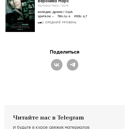
Вероника Марс
Veronica Mars /
2014
комедия
,
драма
/
США
зрители:
–
film.ru:
6
IMDb:
6
,7
СРЕДНИЙ УРОВЕНЬ
Поделиться
Читайте нас в Telegram
И будьте в курсе свежих материалов