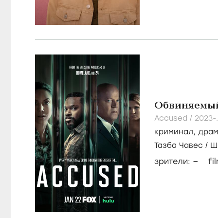
Обвиняемы
Accused /
2023-.
криминал
,
дра
Тазба Чавес
/
Ш
–
зрители:
fi