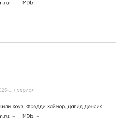
–
–
lm.ru:
IMDb:
025-...
/
сериал
Кили Хоуз,
Фредди Хаймор,
Давид Денсик
–
–
lm.ru:
IMDb: