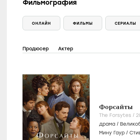
Фильмография
ОНЛАЙН
ФИЛЬМЫ
СЕРИАЛЫ
Продюсер
Актер
Форсайты
The Forsytes /
2
драма
/
Велико
Мину Гаур
/
Сти