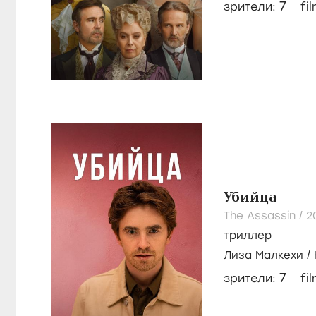
7
зрители:
fi
Убийца
The Assassin /
2
триллер
Лиза Малкехи
/
7
зрители:
fi