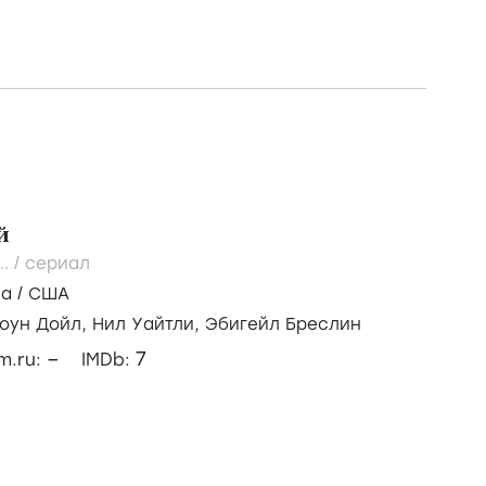
й
..
/
сериал
ма
/
США
оун Дойл,
Нил Уайтли,
Эбигейл Бреслин
–
7
lm.ru:
IMDb: