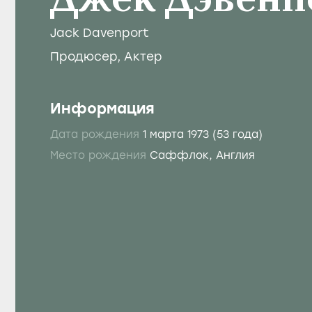
Джек Дэвенп
Jack Davenport
Продюсер
,
Актер
Информация
Дата рождения
1 марта 1973
(53 года)
Место рождения
Саффлок, Англия