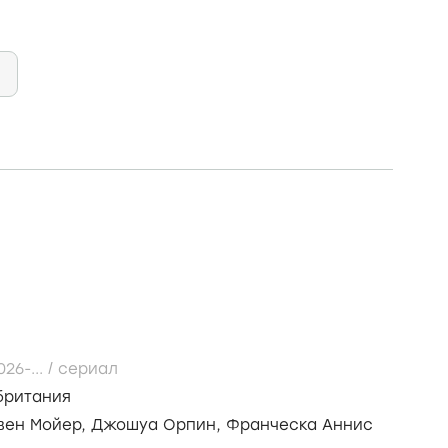
026-...
/
сериал
британия
вен Мойер,
Джошуа Орпин,
Франческа Аннис