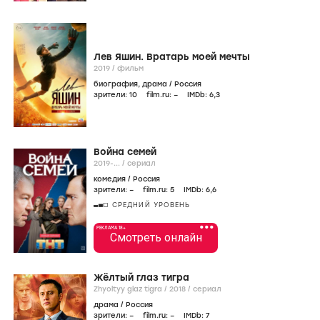
Лев Яшин. Вратарь моей мечты
2019
/
фильм
биография
,
драма
/
Россия
зрители:
10
film.ru:
–
IMDb:
6
,3
Война семей
2019-...
/
сериал
комедия
/
Россия
зрители:
–
film.ru:
5
IMDb:
6
,6
СРЕДНИЙ УРОВЕНЬ
•••
РЕКЛАМА 18+
Смотреть онлайн
Жёлтый глаз тигра
Zhyoltyy glaz tigra /
2018
/
сериал
драма
/
Россия
зрители:
–
film.ru:
–
IMDb:
7