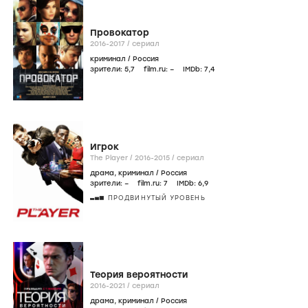
Провокатор
2016-2017
/
сериал
криминал
/
Россия
зрители:
5
,7
film.ru:
–
IMDb:
7
,4
Игрок
The Player /
2016-2015
/
сериал
драма
,
криминал
/
Россия
зрители:
–
film.ru:
7
IMDb:
6
,9
ПРОДВИНУТЫЙ УРОВЕНЬ
Теория вероятности
2016-2021
/
сериал
драма
,
криминал
/
Россия