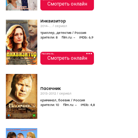
Смотреть онлайн
Инквизитор
2014-...
/
сериал
триллер
,
детектив
/
Россия
зрители:
8
film.ru:
–
IMDb:
6
,9
•••
РЕКЛАМА 18+
Смотреть онлайн
Пасечник
2013-2012
/
сериал
криминал
,
боевик
/
Россия
зрители:
10
film.ru:
–
IMDb:
4
,8