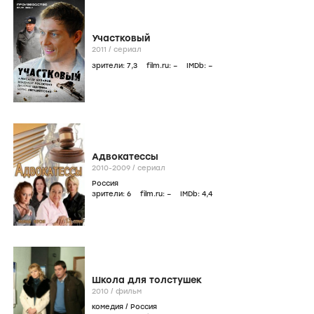
Участковый
2011
/
сериал
зрители:
7
,3
film.ru:
–
IMDb:
–
Адвокатессы
2010-2009
/
сериал
Россия
зрители:
6
film.ru:
–
IMDb:
4
,4
Школа для толстушек
2010
/
фильм
комедия
/
Россия