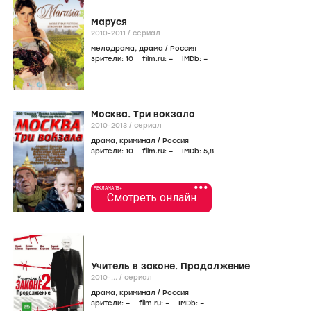
Маруся
2010-2011
/
сериал
мелодрама
,
драма
/
Россия
зрители:
10
film.ru:
–
IMDb:
–
Москва. Три вокзала
2010-2013
/
сериал
драма
,
криминал
/
Россия
зрители:
10
film.ru:
–
IMDb:
5
,8
•••
РЕКЛАМА 18+
Смотреть онлайн
Учитель в законе. Продолжение
2010-...
/
сериал
драма
,
криминал
/
Россия
зрители:
–
film.ru:
–
IMDb:
–