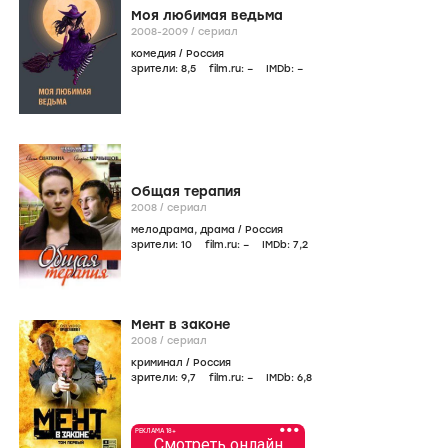
Моя любимая ведьма
2008-2009
/
сериал
комедия
/
Россия
зрители:
8
,5
film.ru:
–
IMDb:
–
Общая терапия
2008
/
сериал
мелодрама
,
драма
/
Россия
зрители:
10
film.ru:
–
IMDb:
7
,2
Мент в законе
2008
/
сериал
криминал
/
Россия
зрители:
9
,7
film.ru:
–
IMDb:
6
,8
•••
РЕКЛАМА 18+
Смотреть онлайн