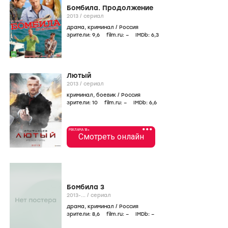
Бомбила. Продолжение
2013
/
сериал
драма
,
криминал
/
Россия
зрители:
9
,6
film.ru:
–
IMDb:
6
,3
Лютый
2013
/
сериал
криминал
,
боевик
/
Россия
зрители:
10
film.ru:
–
IMDb:
6
,6
•••
РЕКЛАМА 18+
Смотреть онлайн
Бомбила 3
2013-...
/
сериал
драма
,
криминал
/
Россия
зрители:
8
,6
film.ru:
–
IMDb:
–