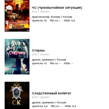
ЧС (Чрезвычайная ситуация)
2012
/
сериал
приключения
,
боевик
/
Россия
зрители:
10
film.ru:
–
IMDb:
5
,6
Стервы
2012
/
сериал
драма
,
криминал
/
Россия
зрители:
10
film.ru:
–
IMDb:
–
Следственный комитет
2012
/
сериал
драма
,
криминал
/
Россия
зрители:
5
,6
film.ru:
–
IMDb:
5
,4