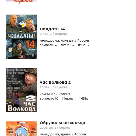
Солдаты 14
2008-...
/
сериал
мелодрама
,
комедия
/
Россия
зрители:
–
film.ru:
–
IMDb:
–
Час Волкова 2
2008-...
/
сериал
криминал
/
Россия
зрители:
10
film.ru:
–
IMDb:
–
Обручальное кольцо
2008-2012
/
сериал
мелодрама
,
драма
/
Россия