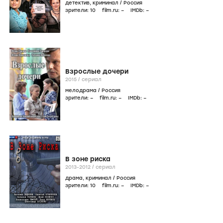
детектив
,
криминал
/
Россия
зрители:
10
film.ru:
–
IMDb:
–
Взрослые дочери
2015
/
сериал
мелодрама
/
Россия
зрители:
–
film.ru:
–
IMDb:
–
В зоне риска
2013-2012
/
сериал
драма
,
криминал
/
Россия
зрители:
10
film.ru:
–
IMDb:
–