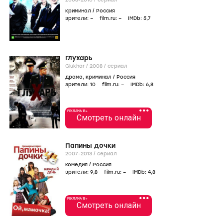
криминал
/
Россия
зрители:
–
film.ru:
–
IMDb:
5
,7
Глухарь
Glukhar /
2008
/
сериал
драма
,
криминал
/
Россия
зрители:
10
film.ru:
–
IMDb:
6
,8
•••
РЕКЛАМА 18+
Смотреть онлайн
Папины дочки
2007-2013
/
сериал
комедия
/
Россия
зрители:
9
,8
film.ru:
–
IMDb:
4
,8
•••
РЕКЛАМА 18+
Смотреть онлайн