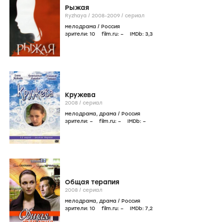
Рыжая
Ryzhaya /
2008-2009
/
сериал
мелодрама
/
Россия
зрители:
10
film.ru:
–
IMDb:
3
,3
Кружева
2008
/
сериал
мелодрама
,
драма
/
Россия
зрители:
–
film.ru:
–
IMDb:
–
Общая терапия
2008
/
сериал
мелодрама
,
драма
/
Россия
зрители:
10
film.ru:
–
IMDb:
7
,2