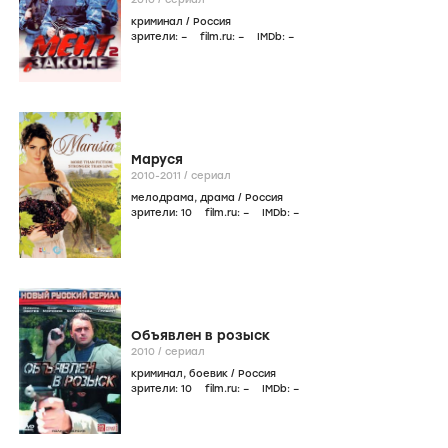
криминал
/
Россия
зрители:
–
film.ru:
–
IMDb:
–
Маруся
2010-2011
/
сериал
мелодрама
,
драма
/
Россия
зрители:
10
film.ru:
–
IMDb:
–
Объявлен в розыск
2010
/
сериал
криминал
,
боевик
/
Россия
зрители:
10
film.ru:
–
IMDb:
–