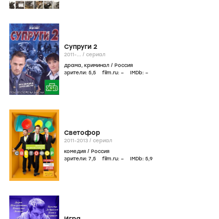
Супруги 2
2011-...
/
сериал
драма
,
криминал
/
Россия
зрители:
5
,5
film.ru:
–
IMDb:
–
Светофор
2011-2013
/
сериал
комедия
/
Россия
зрители:
7
,5
film.ru:
–
IMDb:
5
,9
Игра