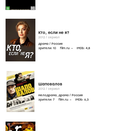
Кто, если не я?
2012
/
сериал
драма
/
Россия
зрители:
10
film.ru:
–
IMDb:
4
,8
Шаповалов
2012
/
сериал
мелодрама
,
драма
/
Россия
зрители:
7
film.ru:
–
IMDb:
6
,3