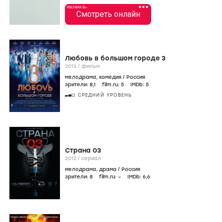
•••
РЕКЛАМА 18+
Смотреть онлайн
Любовь в большом городе 3
2013
/
фильм
мелодрама
,
комедия
/
Россия
зрители:
8
,1
film.ru:
5
IMDb:
5
СРЕДНИЙ УРОВЕНЬ
Страна 03
2012
/
сериал
мелодрама
,
драма
/
Россия
зрители:
8
film.ru:
–
IMDb:
6
,6