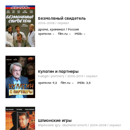
Безмолвный свидетель
2006-2008
/
сериал
драма
,
криминал
/
Россия
зрители:
–
film.ru:
–
IMDb:
–
Кулагин и партнеры
Kulagin i partnery /
2005-2013
/
сериал
зрители:
9
,3
film.ru:
–
IMDb:
3
,5
Шпионские игры
Shpinoskie igry: Izluchatel smerti /
2004-2008
/
сериал