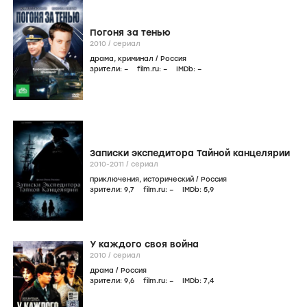
Погоня за тенью
2010
/
сериал
драма
,
криминал
/
Россия
зрители:
–
film.ru:
–
IMDb:
–
Записки экспедитора Тайной канцелярии
2010-2011
/
сериал
приключения
,
исторический
/
Россия
зрители:
9
,7
film.ru:
–
IMDb:
5
,9
У каждого своя война
2010
/
сериал
драма
/
Россия
зрители:
9
,6
film.ru:
–
IMDb:
7
,4