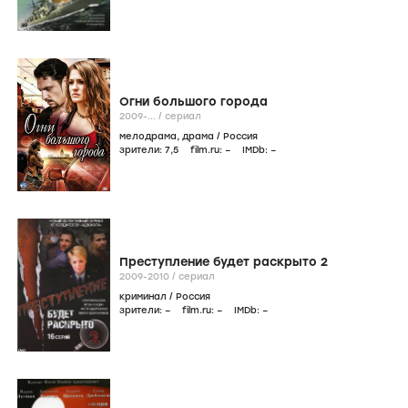
Огни большого города
2009-...
/
сериал
мелодрама
,
драма
/
Россия
зрители:
7
,5
film.ru:
–
IMDb:
–
Преступление будет раскрыто 2
2009-2010
/
сериал
криминал
/
Россия
зрители:
–
film.ru:
–
IMDb:
–