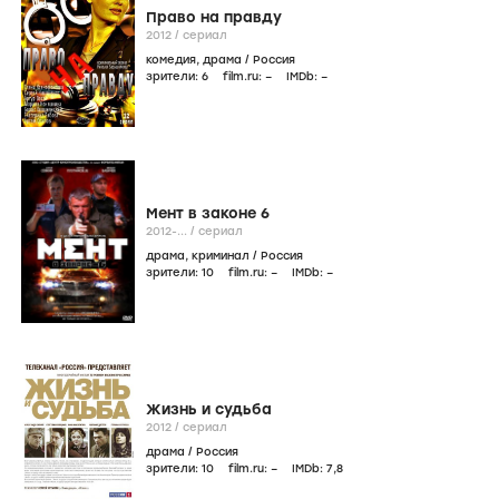
Право на правду
2012
/
сериал
комедия
,
драма
/
Россия
зрители:
6
film.ru:
–
IMDb:
–
Мент в законе 6
2012-...
/
сериал
драма
,
криминал
/
Россия
зрители:
10
film.ru:
–
IMDb:
–
Жизнь и судьба
2012
/
сериал
драма
/
Россия
зрители:
10
film.ru:
–
IMDb:
7
,8