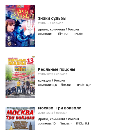
Знаки судьбы
2010-...
/
сериал
драма
,
криминал
/
Россия
зрители:
–
film.ru:
–
IMDb:
–
Реальные пацаны
2010-2013
/
сериал
комедия
/
Россия
зрители:
8
,5
film.ru:
–
IMDb:
5
,9
Москва. Три вокзала
2010-2013
/
сериал
драма
,
криминал
/
Россия
зрители:
10
film.ru:
–
IMDb:
5
,8