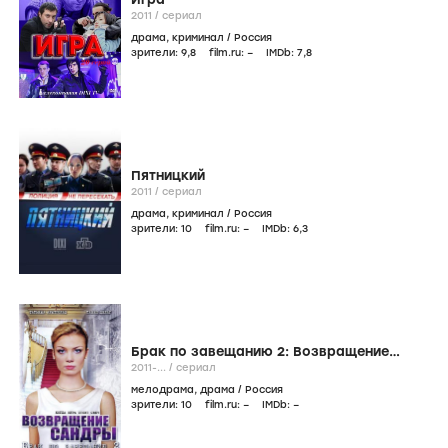
2011
/
сериал
драма
,
криминал
/
Россия
зрители:
9
,8
film.ru:
–
IMDb:
7
,8
Пятницкий
2011
/
сериал
драма
,
криминал
/
Россия
зрители:
10
film.ru:
–
IMDb:
6
,3
Брак по завещанию 2: Возвращение
Сандры
2011-...
/
сериал
мелодрама
,
драма
/
Россия
зрители:
10
film.ru:
–
IMDb:
–