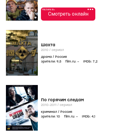
•••
РЕКЛАМА 18+
Смотреть онлайн
Шахта
2010
/
сериал
драма
/
Россия
зрители:
9
,5
film.ru:
–
IMDb:
7
,2
По горячим следам
2010-2011
/
сериал
криминал
/
Россия
зрители:
10
film.ru:
–
IMDb:
4
,1