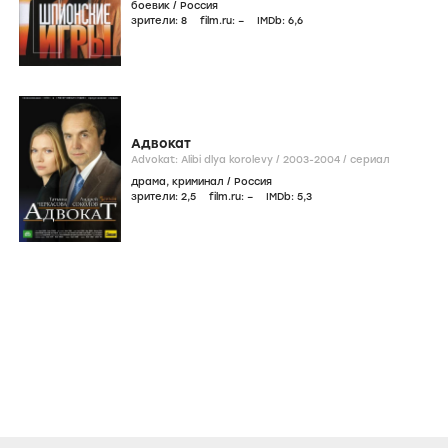
боевик
/
Россия
зрители:
8
film.ru:
–
IMDb:
6
,6
Адвокат
Advokat: Alibi dlya korolevy /
2003-2004
/
сериал
драма
,
криминал
/
Россия
зрители:
2
,5
film.ru:
–
IMDb:
5
,3