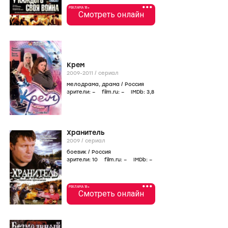
•••
РЕКЛАМА 18+
Смотреть онлайн
Крем
2009-2011
/
сериал
мелодрама
,
драма
/
Россия
зрители:
–
film.ru:
–
IMDb:
3
,8
Хранитель
2009
/
сериал
боевик
/
Россия
зрители:
10
film.ru:
–
IMDb:
–
•••
РЕКЛАМА 18+
Смотреть онлайн