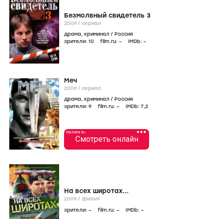
Безмолвный свидетель 3
2009
/
сериал
драма
,
криминал
/
Россия
зрители:
10
film.ru:
–
IMDb:
–
Меч
2009
/
сериал
драма
,
криминал
/
Россия
зрители:
9
film.ru:
–
IMDb:
7
,2
•••
РЕКЛАМА 18+
Смотреть онлайн
На всех широтах...
2009
/
фильм
зрители:
–
film.ru:
–
IMDb:
–