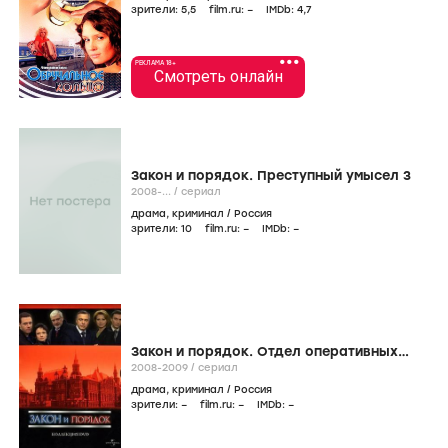
зрители:
5
,5
film.ru:
–
IMDb:
4
,7
•••
РЕКЛАМА 18+
Смотреть онлайн
Закон и порядок. Преступный умысел 3
2008-...
/
сериал
драма
,
криминал
/
Россия
зрители:
10
film.ru:
–
IMDb:
–
Закон и порядок. Отдел оперативных
расследований 3
2008-2009
/
сериал
драма
,
криминал
/
Россия
зрители:
–
film.ru:
–
IMDb:
–