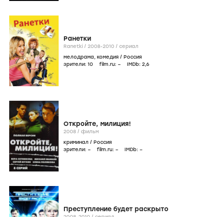
Ранетки
Ranetki /
2008-2010
/
сериал
мелодрама
,
комедия
/
Россия
зрители:
10
film.ru:
–
IMDb:
2
,6
Откройте, милиция!
2008
/
фильм
криминал
/
Россия
зрители:
–
film.ru:
–
IMDb:
–
Преступление будет раскрыто
2008-2010
/
сериал