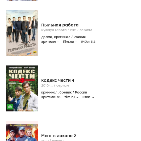
Пыльная работа
Pylnaya rabota /
2011
/
сериал
драма
,
криминал
/
Россия
зрители:
–
film.ru:
–
IMDb:
5
,3
Кодекс чести 4
2010-...
/
сериал
криминал
,
боевик
/
Россия
зрители:
10
film.ru:
–
IMDb:
–
Мент в законе 2
2010
/
сериал