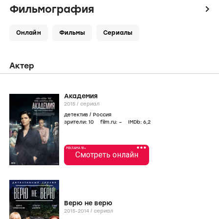
Фильмография
icon
Онлайн
Фильмы
Сериалы
Актер
Академия
2015
/
сериал
детектив
/
Россия
зрители:
10
film.ru:
–
IMDb:
6
,2
•••
РЕКЛАМА 18+
Смотреть онлайн
Верю не верю
2015-2014
/
сериал