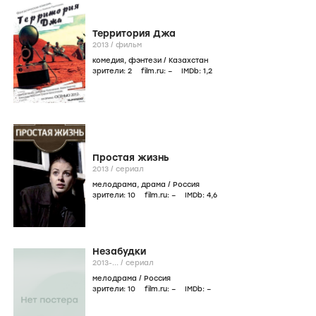
Территория Джа
2013
/
фильм
комедия
,
фэнтези
/
Казахстан
зрители:
2
film.ru:
–
IMDb:
1
,2
Простая жизнь
2013
/
сериал
мелодрама
,
драма
/
Россия
зрители:
10
film.ru:
–
IMDb:
4
,6
Незабудки
2013-...
/
сериал
мелодрама
/
Россия
зрители:
10
film.ru:
–
IMDb:
–