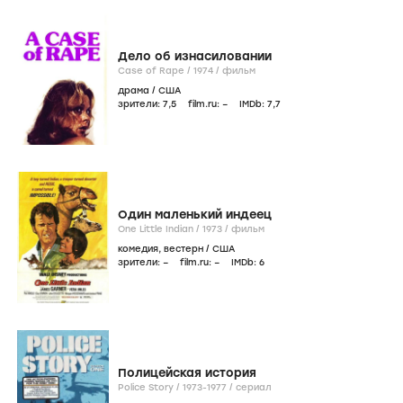
Дело об изнасиловании
Case of Rape /
1974
/
фильм
драма
/
США
зрители:
7
,5
film.ru:
–
IMDb:
7
,7
Один маленький индеец
One Little Indian /
1973
/
фильм
комедия
,
вестерн
/
США
зрители:
–
film.ru:
–
IMDb:
6
Полицейская история
Police Story /
1973-1977
/
сериал