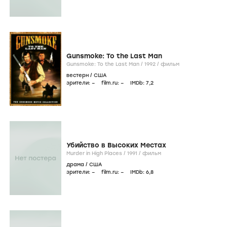
Gunsmoke: To the Last Man
Gunsmoke: To the Last Man /
1992
/
фильм
вестерн
/
США
зрители:
–
film.ru:
–
IMDb:
7
,2
Убийство в Высоких Местах
Murder in High Places /
1991
/
фильм
драма
/
США
зрители:
–
film.ru:
–
IMDb:
6
,8