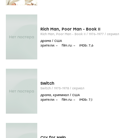
Rich Man, Poor Man - Book II
Rich Man, Poor Man - Book II /
1976-1977
/
сериал
драма
/
США
зрители:
–
film.ru:
–
IMDb:
7
,6
Switch
Switch /
1975-1978
/
сериал
драма
,
криминал
/
США
зрители:
–
film.ru:
–
IMDb:
7
,1
Cry for Help