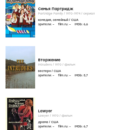
Семья Партридж
Partridge Family /
1970-1974
/
сериал
комедия
,
семейный
/
США
зрители:
–
film.ru:
–
IMDb:
6
,6
Вторжение
Intruders /
1970
/
фильм
вестерн
/
США
зрители:
–
film.ru:
–
IMDb:
5
,7
Lawyer
Lawyer /
1970
/
фильм
драма
/
США
зрители:
–
film.ru:
–
IMDb:
6
,7