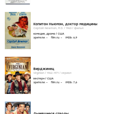
Капитан Ньюмэн, доктор медицины
Captain Newman, M.D. /
1963
/
фильм
комедия
,
драма
/
США
зрители:
–
film.ru:
–
IMDb:
6
,9
Вирджинец
Virginian /
1962-1971
/
сериал
вестерн
/
США
зрители:
–
film.ru:
–
IMDb:
7
,6
Дымящиеся стволы