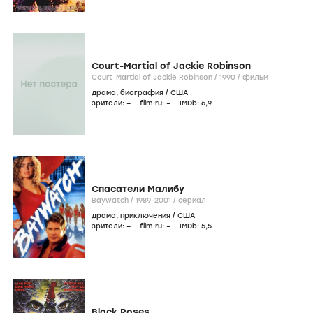
Court-Martial of Jackie Robinson
Court-Martial of Jackie Robinson /
1990
/
фильм
драма
,
биография
/
США
зрители:
–
film.ru:
–
IMDb:
6
,9
Спасатели Малибу
Baywatch /
1989-2001
/
сериал
драма
,
приключения
/
США
зрители:
–
film.ru:
–
IMDb:
5
,5
Black Roses