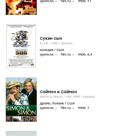
зрители:
–
film.ru:
–
IMDb:
7
,1
Сукин сын
S.O.B. /
1981
/
фильм
комедия
/
США
зрители:
–
film.ru:
–
IMDb:
6
,4
Саймон и Саймон
Simon & Simon /
1981-1989
/
сериал
драма
,
боевик
/
США
зрители:
–
film.ru:
–
IMDb:
7