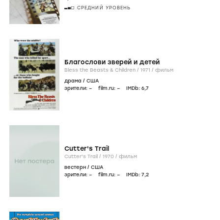
СРЕДНИЙ УРОВЕНЬ
Благослови зверей и детей
Bless the Beasts & Children /
1971
/
фильм
драма
/
США
зрители:
–
film.ru:
–
IMDb:
6
,7
Cutter's Trail
Cutter's Trail /
1970
/
фильм
вестерн
/
США
зрители:
–
film.ru:
–
IMDb:
7
,2