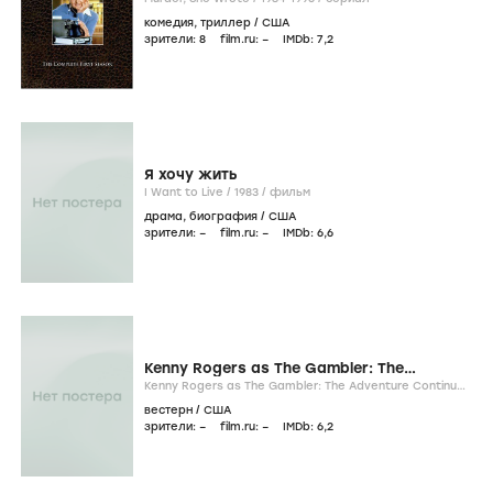
комедия
,
триллер
/
США
зрители:
8
film.ru:
–
IMDb:
7
,2
Я хочу жить
I Want to Live /
1983
/
фильм
драма
,
биография
/
США
зрители:
–
film.ru:
–
IMDb:
6
,6
Kenny Rogers as The Gambler: The
Adventure Continues
Kenny Rogers as The Gambler: The Adventure Continues
/
1983
/
фильм
вестерн
/
США
зрители:
–
film.ru:
–
IMDb:
6
,2