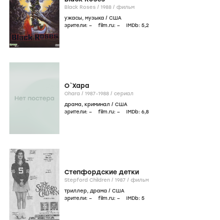
Black Roses /
1988
/
фильм
ужасы
,
музыка
/
США
зрители:
–
film.ru:
–
IMDb:
5
,2
О`Хара
Ohara /
1987-1988
/
сериал
драма
,
криминал
/
США
зрители:
–
film.ru:
–
IMDb:
6
,8
Степфордские детки
Stepford Children /
1987
/
фильм
триллер
,
драма
/
США
зрители:
–
film.ru:
–
IMDb:
5