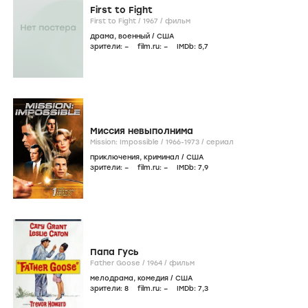
First to Fight
First to Fight /
1967
/
фильм
драма
,
военный
/
США
зрители:
–
film.ru:
–
IMDb:
5
,7
Миссия невыполнима
Mission: Impossible /
1966-1973
/
сериал
приключения
,
криминал
/
США
зрители:
–
film.ru:
–
IMDb:
7
,9
Папа Гусь
Father Goose /
1964
/
фильм
мелодрама
,
комедия
/
США
зрители:
8
film.ru:
–
IMDb:
7
,3