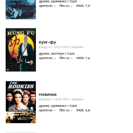
драма
,
криминал
/
США
зрители:
–
film.ru:
–
IMDb:
7
,5
Кунг-фу
Kung Fu /
1972-1975
/
сериал
драма
,
вестерн
/
США
зрители:
–
film.ru:
–
IMDb:
7
,6
Новички
Rookies /
1972-1976
/
сериал
драма
,
криминал
/
США
зрители:
–
film.ru:
–
IMDb:
6
,8