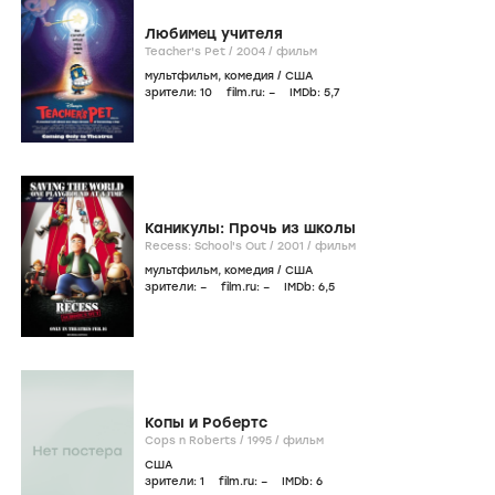
Любимец учителя
Teacher's Pet /
2004
/
фильм
мультфильм
,
комедия
/
США
зрители:
10
film.ru:
–
IMDb:
5
,7
Каникулы: Прочь из школы
Recess: School's Out /
2001
/
фильм
мультфильм
,
комедия
/
США
зрители:
–
film.ru:
–
IMDb:
6
,5
Копы и Робертс
Cops n Roberts /
1995
/
фильм
США
зрители:
1
film.ru:
–
IMDb:
6