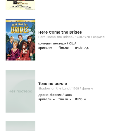
Here Come the Brides
Here Come the Brides /
1968-1970
/
сериал
комедия
,
вестерн
/
США
зрители:
–
film.ru:
–
IMDb:
7
,6
Тень на земле
Shadow on the Land /
1968
/
фильм
драма
,
боевик
/
США
зрители:
–
film.ru:
–
IMDb:
6