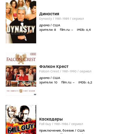
Династия
Dynasty /
1981-1989
/
сериал
драма
/
США
зрители:
8
film.ru:
–
IMDb:
6
,4
Фэлкон Крест
Falcon Crest /
1981-1990
/
сериал
драма
/
США
зрители:
10
film.ru:
–
IMDb:
6
,2
Каскадеры
Fall Guy /
1981-1986
/
сериал
приключения
,
боевик
/
США