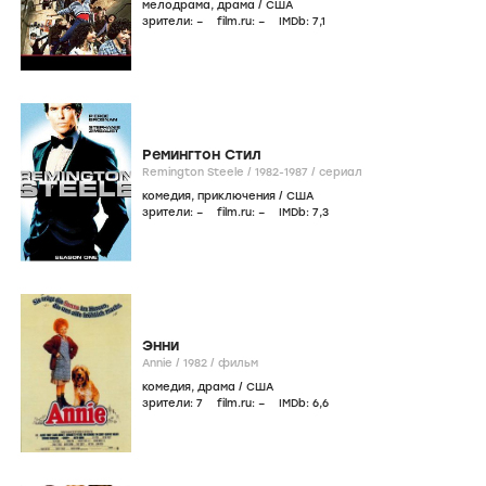
мелодрама
,
драма
/
США
зрители:
–
film.ru:
–
IMDb:
7
,1
Ремингтон Стил
Remington Steele /
1982-1987
/
сериал
комедия
,
приключения
/
США
зрители:
–
film.ru:
–
IMDb:
7
,3
Энни
Annie /
1982
/
фильм
комедия
,
драма
/
США
зрители:
7
film.ru:
–
IMDb:
6
,6