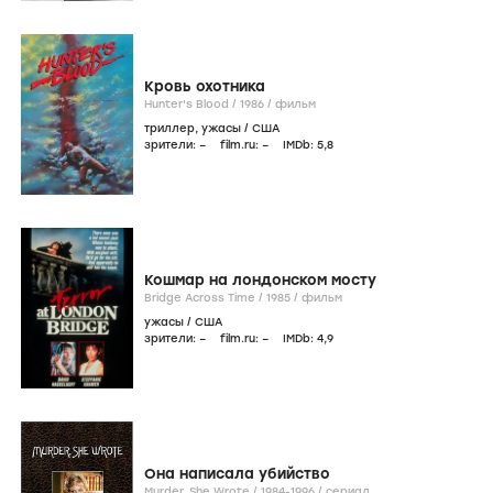
Кровь охотника
Hunter's Blood /
1986
/
фильм
триллер
,
ужасы
/
США
зрители:
–
film.ru:
–
IMDb:
5
,8
Кошмар на лондонском мосту
Bridge Across Time /
1985
/
фильм
ужасы
/
США
зрители:
–
film.ru:
–
IMDb:
4
,9
Она написала убийство
Murder, She Wrote /
1984-1996
/
сериал