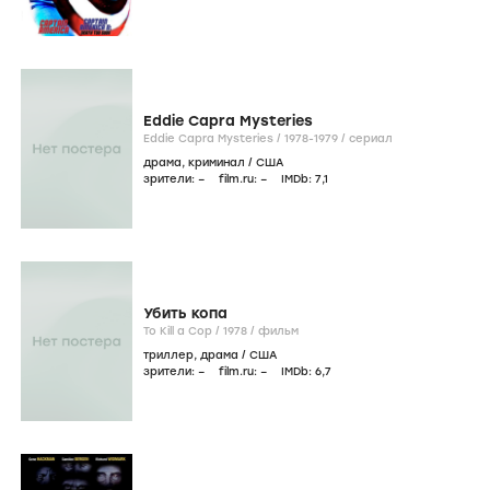
Eddie Capra Mysteries
Eddie Capra Mysteries /
1978-1979
/
сериал
драма
,
криминал
/
США
зрители:
–
film.ru:
–
IMDb:
7
,1
Убить копа
To Kill a Cop /
1978
/
фильм
триллер
,
драма
/
США
зрители:
–
film.ru:
–
IMDb:
6
,7