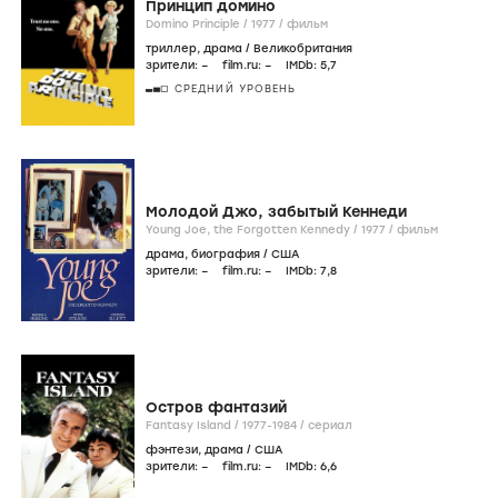
Принцип домино
Domino Principle /
1977
/
фильм
триллер
,
драма
/
Великобритания
зрители:
–
film.ru:
–
IMDb:
5
,7
СРЕДНИЙ УРОВЕНЬ
Молодой Джо, забытый Кеннеди
Young Joe, the Forgotten Kennedy /
1977
/
фильм
драма
,
биография
/
США
зрители:
–
film.ru:
–
IMDb:
7
,8
Остров фантазий
Fantasy Island /
1977-1984
/
сериал
фэнтези
,
драма
/
США
зрители:
–
film.ru:
–
IMDb:
6
,6