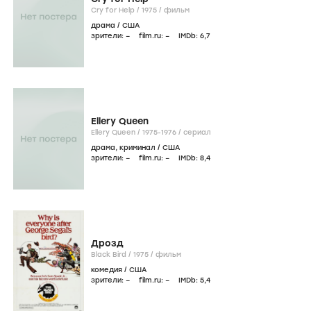
Cry for Help /
1975
/
фильм
драма
/
США
зрители:
–
film.ru:
–
IMDb:
6
,7
Ellery Queen
Ellery Queen /
1975-1976
/
сериал
драма
,
криминал
/
США
зрители:
–
film.ru:
–
IMDb:
8
,4
Дрозд
Black Bird /
1975
/
фильм
комедия
/
США
зрители:
–
film.ru:
–
IMDb:
5
,4