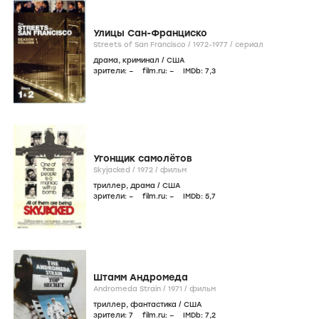
Улицы Сан-Франциско
Streets of San Francisco /
1972-1977
/
сериал
драма
,
криминал
/
США
зрители:
–
film.ru:
–
IMDb:
7
,3
Угонщик самолётов
Skyjacked /
1972
/
фильм
триллер
,
драма
/
США
зрители:
–
film.ru:
–
IMDb:
5
,7
Штамм Андромеда
Andromeda Strain /
1971
/
фильм
триллер
,
фантастика
/
США
зрители:
7
film.ru:
–
IMDb:
7
,2