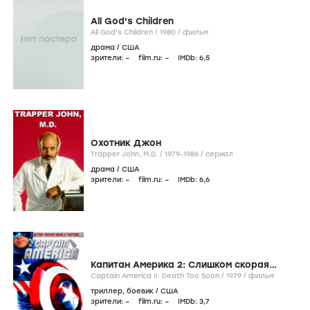
All God's Children
All God's Children /
1980
/
фильм
драма
/
США
зрители:
–
film.ru:
–
IMDb:
6
,5
Охотник Джон
Trapper John, M.D. /
1979-1986
/
сериал
драма
/
США
зрители:
–
film.ru:
–
IMDb:
6
,6
Капитан Америка 2: Слишком скорая
смерть
Captain America II: Death Too Soon /
1979
/
фильм
триллер
,
боевик
/
США
зрители:
–
film.ru:
–
IMDb:
3
,7