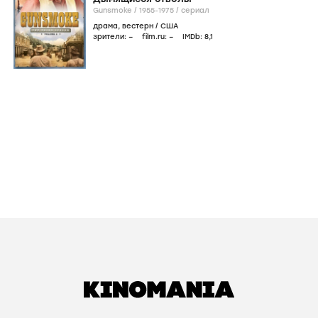
Gunsmoke /
1955-1975
/
сериал
драма
,
вестерн
/
США
зрители:
–
film.ru:
–
IMDb:
8
,1