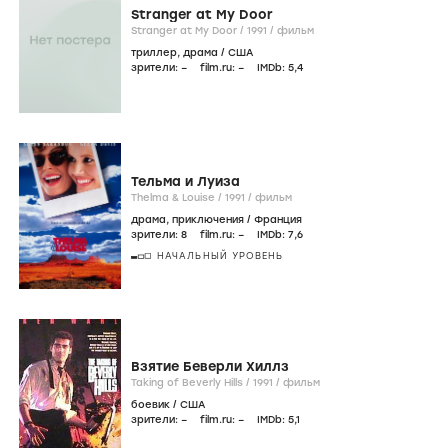
Stranger at My Door
Stranger at My Door /
1991
/
фильм
триллер
,
драма
/
США
зрители:
–
film.ru:
–
IMDb:
5
,4
Тельма и Луиза
Thelma & Louise /
1991
/
фильм
драма
,
приключения
/
Франция
зрители:
8
film.ru:
–
IMDb:
7
,6
НАЧАЛЬНЫЙ УРОВЕНЬ
Взятие Беверли Хиллз
Taking of Beverly Hills /
1991
/
фильм
боевик
/
США
зрители:
–
film.ru:
–
IMDb:
5
,1