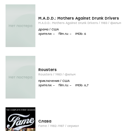
M.A.D.D.: Mothers Against Drunk Drivers
M.A.D.D.: Mothers Against Drunk Drivers /
1983
/
фильм
драма
/
США
зрители:
–
film.ru:
–
IMDb:
6
Rousters
Rousters /
1983
/
фильм
приключения
/
США
зрители:
–
film.ru:
–
IMDb:
6
,7
Слава
Fame /
1982-1987
/
сериал