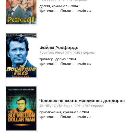
драма
,
криминал
/
США
зрители:
–
film.ru:
–
IMDb:
7
,2
Файлы Рокфорда
Rockford Files /
1974-1980
/
сериал
триллер
,
драма
/
США
зрители:
–
film.ru:
–
IMDb:
8
,2
Человек на шесть миллионов долларов
Six Million Dollar Man /
1974-1978
/
сериал
приключения
,
криминал
/
США
зрители:
–
film.ru:
–
IMDb:
7
,1