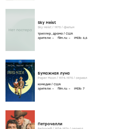
Sky Heist
Sky Heist /
1975
/
фильм
триллер
,
драма
/
США
зрители:
–
film.ru:
–
IMDb:
6
,6
Бумажная луна
Paper Moon /
1974-1975
/
сериал
комедия
/
США
зрители:
–
film.ru:
–
IMDb:
7
Петрочелли
Petrocelli /
1974-1976
/
сериал