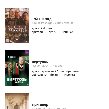
Тайный ход
Secret Passage /
2004
/
фильм
драма
/
Италия
зрители:
–
film.ru:
–
IMDb:
6
,1
Виртуозы
Hustle /
2004-...
/
сериал
драма
,
криминал
/
Великобритания
зрители:
10
film.ru:
–
IMDb:
8
,2
Приговор
Statement /
2003
/
фильм