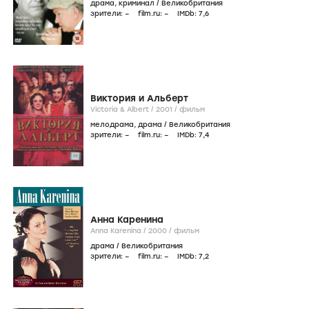
драма
,
криминал
/
Великобритания
зрители:
–
film.ru:
–
IMDb:
7
,6
Виктория и Альберт
Victoria & Albert /
2001
/
фильм
мелодрама
,
драма
/
Великобритания
зрители:
–
film.ru:
–
IMDb:
7
,4
Анна Каренина
Anna Karenina /
2000
/
фильм
драма
/
Великобритания
зрители:
–
film.ru:
–
IMDb:
7
,2