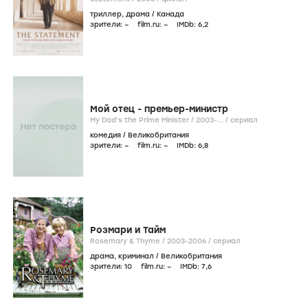
триллер
,
драма
/
Канада
зрители:
–
film.ru:
–
IMDb:
6
,2
Мой отец - премьер-министр
My Dad's the Prime Minister /
2003-...
/
сериал
комедия
/
Великобритания
зрители:
–
film.ru:
–
IMDb:
6
,8
Розмари и Тайм
Rosemary & Thyme /
2003-2006
/
сериал
драма
,
криминал
/
Великобритания
зрители:
10
film.ru:
–
IMDb:
7
,6