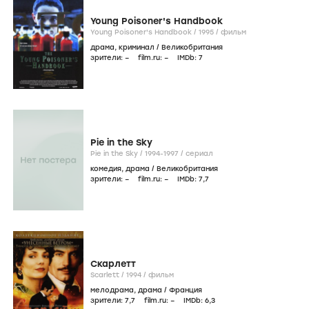
Young Poisoner's Handbook
Young Poisoner's Handbook /
1995
/
фильм
драма
,
криминал
/
Великобритания
зрители:
–
film.ru:
–
IMDb:
7
Pie in the Sky
Pie in the Sky /
1994-1997
/
сериал
комедия
,
драма
/
Великобритания
зрители:
–
film.ru:
–
IMDb:
7
,7
Скарлетт
Scarlett /
1994
/
фильм
мелодрама
,
драма
/
Франция
зрители:
7
,7
film.ru:
–
IMDb:
6
,3