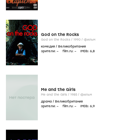
God on the Rocks
God on the Rocks /
1990
/
фильм
комедия
/
Великобритания
зрители:
–
film.ru:
–
IMDb:
6
,8
Me and the Girls
Me and the Girls /
1985
/
фильм
драма
/
Великобритания
зрители:
–
film.ru:
–
IMDb:
6
,9