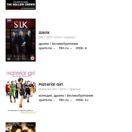
Шелк
Silk /
2011-2014
/
сериал
драма
/
Великобритания
зрители:
–
film.ru:
–
IMDb:
8
Material Girl
Material Girl /
2010
/
фильм
комедия
,
драма
/
Великобритания
зрители:
–
film.ru:
–
IMDb:
6
,1