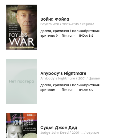
Война Фойла
Foyle's War /
2002-2015
/
сериал
драма
,
криминал
/
Великобритания
зрители:
9
film.ru:
–
IMDb:
8
,6
Anybody's Nightmare
Anybody's Nightmare /
2001
/
фильм
драма
,
криминал
/
Великобритания
зрители:
–
film.ru:
–
IMDb:
6
,9
Судья Джон Дид
Judge John Deed /
2001-...
/
сериал