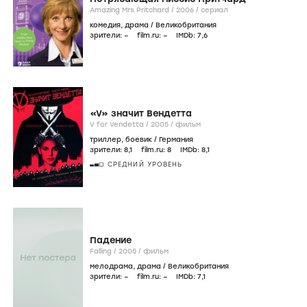
Amazing Mrs Pritchard /
2006
/
сериал
комедия
,
драма
/
Великобритания
зрители:
–
film.ru:
–
IMDb:
7
,6
«V» значит Вендетта
V for Vendetta /
2005
/
фильм
триллер
,
боевик
/
Германия
зрители:
8
,1
film.ru:
8
IMDb:
8
,1
СРЕДНИЙ УРОВЕНЬ
Падение
Falling /
2005
/
фильм
мелодрама
,
драма
/
Великобритания
зрители:
–
film.ru:
–
IMDb:
7
,1