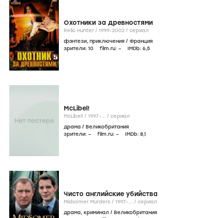
Охотники за древностями
Relic Hunter /
1999-2002
/
сериал
фэнтези
,
приключения
/
Франция
зрители:
10
film.ru:
–
IMDb:
6
,5
McLibel!
McLibel! /
1997-...
/
сериал
драма
/
Великобритания
зрители:
–
film.ru:
–
IMDb:
8
,1
Чисто английские убийства
Midsomer Murders /
1997-...
/
сериал
драма
,
криминал
/
Великобритания