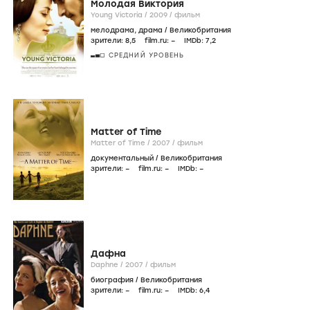
Молодая Виктория
Young Victoria /
2009
/
фильм
мелодрама
,
драма
/
Великобритания
зрители:
8
,5
film.ru:
–
IMDb:
7
,2
СРЕДНИЙ УРОВЕНЬ
Matter of Time
Matter of Time /
2007
/
фильм
документальный
/
Великобритания
зрители:
–
film.ru:
–
IMDb:
–
Дафна
Daphne /
2007
/
фильм
биография
/
Великобритания
зрители:
–
film.ru:
–
IMDb:
6
,4