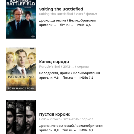
Salting the Battlefied
Salting the Battlefied /
2014
/
фильм
драма
,
детектив
/
Великобритания
зрители:
–
film.ru:
–
IMDb:
6
,6
Конец парада
Parade's End /
2012-...
/
сериал
мелодрама
,
драма
/
Великобритания
зрители:
9
,8
film.ru:
–
IMDb:
7
,5
Пустая корона
Hollow Crown /
2012-2016
/
сериал
драма
,
исторический
/
Великобритания
зрители:
8
,9
film.ru:
–
IMDb:
8
,2