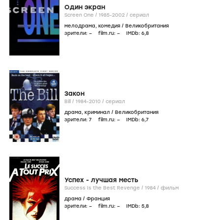
Один экран
Screen One /
1985-2002
/
сериал
мелодрама
,
комедия
/
Великобритания
зрители:
–
film.ru:
–
IMDb:
6
,8
Закон
Bill /
1984-2010
/
сериал
драма
,
криминал
/
Великобритания
зрители:
7
film.ru:
–
IMDb:
6
,7
Успех - лучшая месть
Success Is the Best Revenge /
1984
/
фильм
драма
/
Франция
зрители:
–
film.ru:
–
IMDb:
5
,8