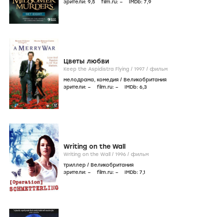
зрители:
9
,5
film.ru:
–
IMDb:
7
,9
Цветы любви
Keep the Aspidistra Flying /
1997
/
фильм
мелодрама
,
комедия
/
Великобритания
зрители:
–
film.ru:
–
IMDb:
6
,3
Writing on the Wall
Writing on the Wall /
1996
/
фильм
триллер
/
Великобритания
зрители:
–
film.ru:
–
IMDb:
7
,1