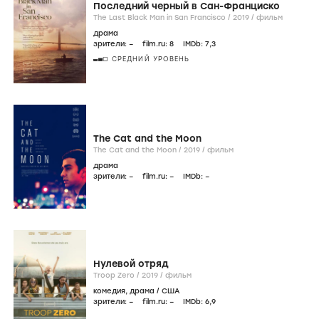
Последний черный в Сан-Франциско
The Last Black Man in San Francisco /
2019
/
фильм
драма
зрители:
–
film.ru:
8
IMDb:
7
,3
СРЕДНИЙ УРОВЕНЬ
The Cat and the Moon
The Cat and the Moon /
2019
/
фильм
драма
зрители:
–
film.ru:
–
IMDb:
–
Нулевой отряд
Troop Zero /
2019
/
фильм
комедия
,
драма
/
США
зрители:
–
film.ru:
–
IMDb:
6
,9