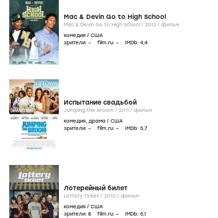
Mac & Devin Go to High School
Mac & Devin Go to High School /
2012
/
фильм
комедия
/
США
зрители:
–
film.ru:
–
IMDb:
4
,4
Испытание свадьбой
Jumping the Broom /
2011
/
фильм
комедия
,
драма
/
США
зрители:
–
film.ru:
–
IMDb:
5
,7
Лотерейный билет
Lottery Ticket /
2010
/
фильм
комедия
/
США
зрители:
8
film.ru:
–
IMDb:
5
,1