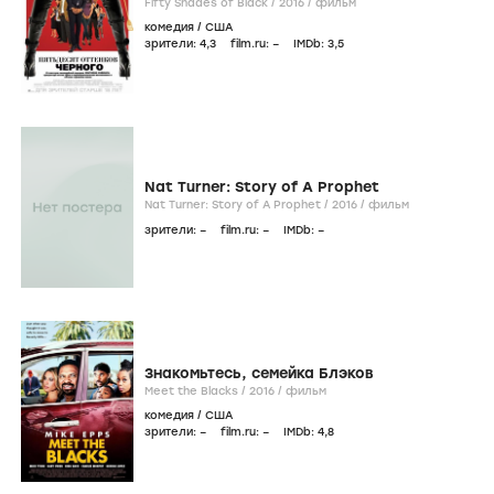
Fifty Shades of Black /
2016
/
фильм
комедия
/
США
зрители:
4
,3
film.ru:
–
IMDb:
3
,5
Nat Turner: Story of A Prophet
Nat Turner: Story of A Prophet /
2016
/
фильм
зрители:
–
film.ru:
–
IMDb:
–
Знакомьтесь, семейка Блэков
Meet the Blacks /
2016
/
фильм
комедия
/
США
зрители:
–
film.ru:
–
IMDb:
4
,8