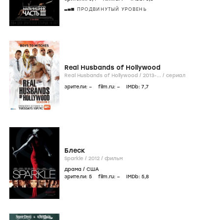
ПРОДВИНУТЫЙ УРОВЕНЬ
Real Husbands of Hollywood
Real Husbands of Hollywood /
2013-...
/
сериал
зрители:
–
film.ru:
–
IMDb:
7
,7
Блеск
Sparkle /
2012
/
фильм
драма
/
США
зрители:
5
film.ru:
–
IMDb:
5
,8