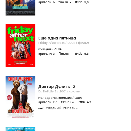
зрители:
6
film.ru:
–
IMDb:
5
,8
Еще одна пятница
Friday After Next /
2002
/
фильм
комедия
/
США
зрители:
3
film.ru:
–
IMDb:
5
,8
Доктор Дулиттл 2
Dr. Dolittle 2 /
2001
/
фильм
мелодрама
,
комедия
/
США
зрители:
7
,5
film.ru:
6
IMDb:
4
,7
СРЕДНИЙ УРОВЕНЬ