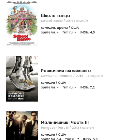
Школа танца
School Dance /
2014
/
фильм
комедия
,
драма
/
США
зрители:
–
film.ru:
–
IMDb:
4
,5
Раскаяния выжившего
Survivor's Remorse /
2014-...
/
сериал
комедия
/
США
зрители:
–
film.ru:
–
IMDb:
7
,2
Мальчишник: Часть III
Hangover Part III /
2013
/
фильм
комедия
/
США
зрители:
6
,4
film.ru:
7
IMDb:
5
,8