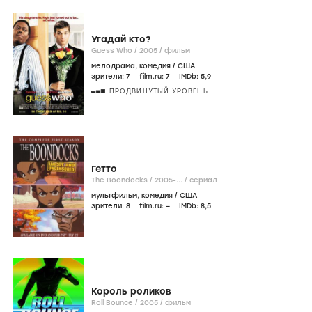
Угадай кто?
Guess Who /
2005
/
фильм
мелодрама
,
комедия
/
США
зрители:
7
film.ru:
7
IMDb:
5
,9
ПРОДВИНУТЫЙ УРОВЕНЬ
Гетто
The Boondocks /
2005-...
/
сериал
мультфильм
,
комедия
/
США
зрители:
8
film.ru:
–
IMDb:
8
,5
Король роликов
Roll Bounce /
2005
/
фильм