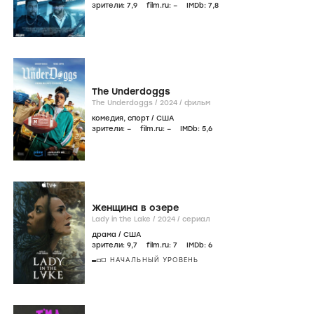
зрители:
7
,9
film.ru:
–
IMDb:
7
,8
The Underdoggs
The Underdoggs /
2024
/
фильм
комедия
,
спорт
/
США
зрители:
–
film.ru:
–
IMDb:
5
,6
Женщина в озере
Lady in the Lake /
2024
/
сериал
драма
/
США
зрители:
9
,7
film.ru:
7
IMDb:
6
НАЧАЛЬНЫЙ УРОВЕНЬ