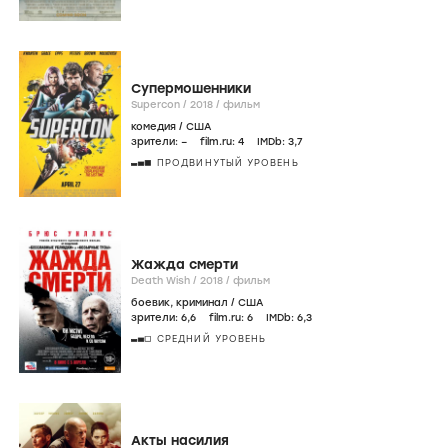
Супермошенники
Supercon /
2018
/
фильм
комедия
/
США
зрители:
–
film.ru:
4
IMDb:
3
,7
ПРОДВИНУТЫЙ УРОВЕНЬ
Жажда смерти
Death Wish /
2018
/
фильм
боевик
,
криминал
/
США
зрители:
6
,6
film.ru:
6
IMDb:
6
,3
СРЕДНИЙ УРОВЕНЬ
Акты насилия