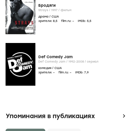
Бродяги
Strays /
1997
/
фильм
драма
/
США
зрители:
8
,5
film.ru:
–
IMDb:
5
,5
Def Comedy Jam
Def Comedy Jam /
1992-2008
/
сериал
комедия
/
США
зрители:
–
film.ru:
–
IMDb:
7
,9
Упоминания в публикациях
icon