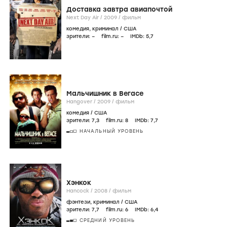
Доставка завтра авиапочтой
Next Day Air /
2009
/
фильм
комедия
,
криминал
/
США
зрители:
–
film.ru:
–
IMDb:
5
,7
Мальчишник в Вегасе
Hangover /
2009
/
фильм
комедия
/
США
зрители:
7
,3
film.ru:
8
IMDb:
7
,7
НАЧАЛЬНЫЙ УРОВЕНЬ
Хэнкок
Hancock /
2008
/
фильм
фэнтези
,
криминал
/
США
зрители:
7
,7
film.ru:
6
IMDb:
6
,4
СРЕДНИЙ УРОВЕНЬ