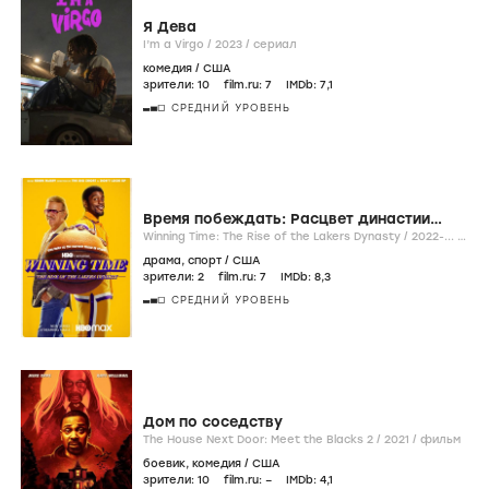
Я Дева
I’m a Virgo /
2023
/
сериал
комедия
/
США
зрители:
10
film.ru:
7
IMDb:
7
,1
СРЕДНИЙ УРОВЕНЬ
Время побеждать: Расцвет династии
Лейкерс
Winning Time: The Rise of the Lakers Dynasty /
2022-...
/
сериал
драма
,
спорт
/
США
зрители:
2
film.ru:
7
IMDb:
8
,3
СРЕДНИЙ УРОВЕНЬ
Дом по соседству
The House Next Door: Meet the Blacks 2 /
2021
/
фильм
боевик
,
комедия
/
США
зрители:
10
film.ru:
–
IMDb:
4
,1