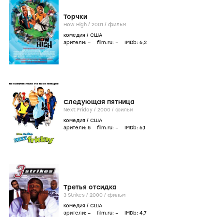
Торчки
How High /
2001
/
фильм
комедия
/
США
зрители:
–
film.ru:
–
IMDb:
6
,2
Следующая пятница
Next Friday /
2000
/
фильм
комедия
/
США
зрители:
5
film.ru:
–
IMDb:
6
,1
Третья отсидка
3 Strikes /
2000
/
фильм
комедия
/
США
зрители:
–
film.ru:
–
IMDb:
4
,7