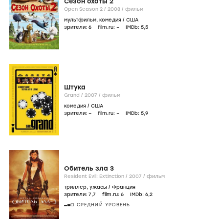
Сезон охоты 2
Open Season 2 /
2008
/
фильм
мультфильм
,
комедия
/
США
зрители:
6
film.ru:
–
IMDb:
5
,5
Штука
Grand /
2007
/
фильм
комедия
/
США
зрители:
–
film.ru:
–
IMDb:
5
,9
Обитель зла 3
Resident Evil: Extinction /
2007
/
фильм
триллер
,
ужасы
/
Франция
зрители:
7
,7
film.ru:
6
IMDb:
6
,2
СРЕДНИЙ УРОВЕНЬ