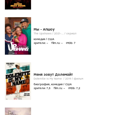
Мы - Апшоу
The Upshaws /
2021-...
/
сериал
комедия
/
США
зрители:
–
film.ru:
–
IMDb:
7
Меня зовут Долемайт
Dolemite Is My Name /
2019
/
фильм
биография
,
комедия
/
США
зрители:
7
,5
film.ru:
–
IMDb:
7
,2