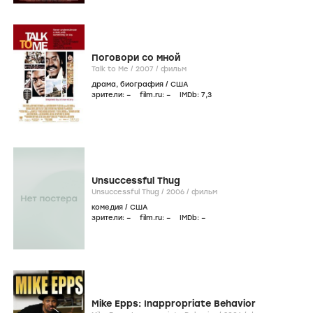
Поговори со мной
Talk to Me /
2007
/
фильм
драма
,
биография
/
США
зрители:
–
film.ru:
–
IMDb:
7
,3
Unsuccessful Thug
Unsuccessful Thug /
2006
/
фильм
комедия
/
США
зрители:
–
film.ru:
–
IMDb:
–
Mike Epps: Inappropriate Behavior