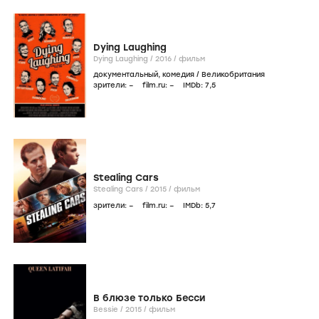
Dying Laughing
Dying Laughing /
2016
/
фильм
документальный
,
комедия
/
Великобритания
зрители:
–
film.ru:
–
IMDb:
7
,5
Stealing Cars
Stealing Cars /
2015
/
фильм
зрители:
–
film.ru:
–
IMDb:
5
,7
В блюзе только Бесси
Bessie /
2015
/
фильм