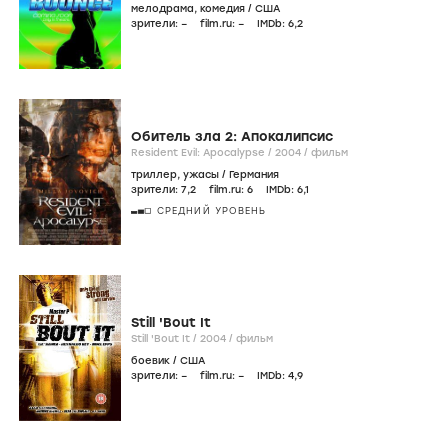
мелодрама
,
комедия
/
США
зрители:
–
film.ru:
–
IMDb:
6
,2
Обитель зла 2: Апокалипсис
Resident Evil: Apocalypse /
2004
/
фильм
триллер
,
ужасы
/
Германия
зрители:
7
,2
film.ru:
6
IMDb:
6
,1
СРЕДНИЙ УРОВЕНЬ
Still 'Bout It
Still 'Bout It /
2004
/
фильм
боевик
/
США
зрители:
–
film.ru:
–
IMDb:
4
,9