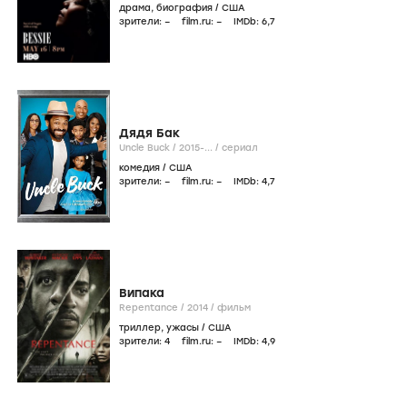
драма
,
биография
/
США
зрители:
–
film.ru:
–
IMDb:
6
,7
Дядя Бак
Uncle Buck /
2015-...
/
сериал
комедия
/
США
зрители:
–
film.ru:
–
IMDb:
4
,7
Випака
Repentance /
2014
/
фильм
триллер
,
ужасы
/
США
зрители:
4
film.ru:
–
IMDb:
4
,9