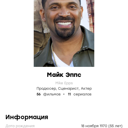
Майк Эппс
Mike Epps
Продюсер
,
Сценарист
,
Актер
56
фильмов
11
сериалов
Информация
Дата рождения
18 ноября 1970
(55 лет)