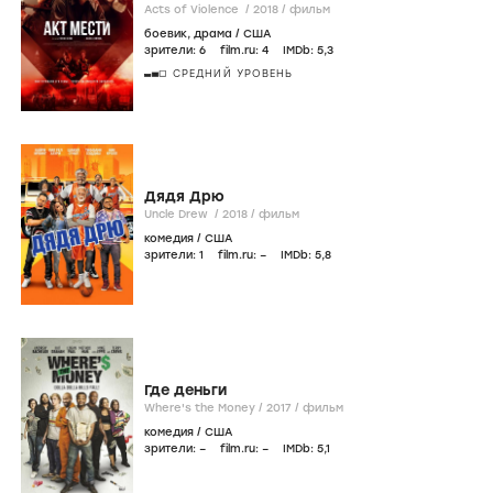
Acts of Violence /
2018
/
фильм
боевик
,
драма
/
США
зрители:
6
film.ru:
4
IMDb:
5
,3
СРЕДНИЙ УРОВЕНЬ
Дядя Дрю
Uncle Drew /
2018
/
фильм
комедия
/
США
зрители:
1
film.ru:
–
IMDb:
5
,8
Где деньги
Where's the Money /
2017
/
фильм
комедия
/
США
зрители:
–
film.ru:
–
IMDb:
5
,1