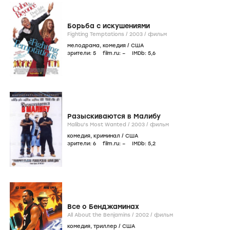
Борьба с искушениями
Fighting Temptations /
2003
/
фильм
мелодрама
,
комедия
/
США
зрители:
5
film.ru:
–
IMDb:
5
,6
Разыскиваются в Малибу
Malibu's Most Wanted /
2003
/
фильм
комедия
,
криминал
/
США
зрители:
6
film.ru:
–
IMDb:
5
,2
Все о Бенджаминах
All About the Benjamins /
2002
/
фильм
комедия
,
триллер
/
США