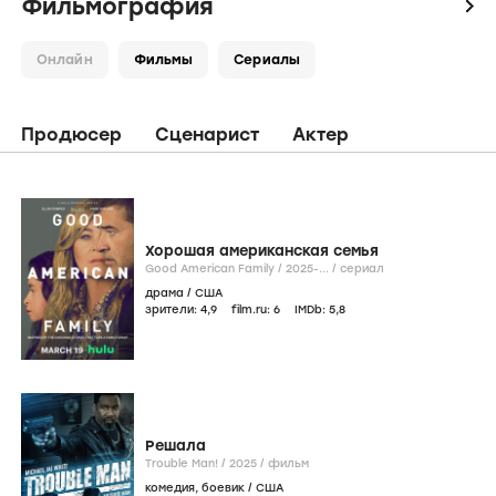
Фильмография
icon
Онлайн
Фильмы
Сериалы
Продюсер
Сценарист
Актер
Хорошая американская семья
Good American Family /
2025-...
/
сериал
драма
/
США
зрители:
4
,9
film.ru:
6
IMDb:
5
,8
Решала
Trouble Man! /
2025
/
фильм
комедия
,
боевик
/
США