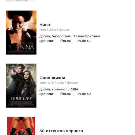
Нина
Nina /
2016
/
фильм
драма
,
биография
/
Великобритания
зрители:
–
film.ru:
–
IMDb:
5
,4
Срок жизни
Term Life /
2016
/
фильм
драма
,
криминал
/
США
зрители:
–
film.ru:
–
IMDb:
5
,6
50 оттенков черного