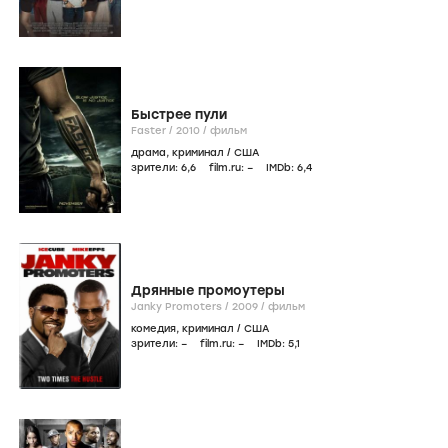
Быстрее пули
Faster /
2010
/
фильм
драма
,
криминал
/
США
зрители:
6
,6
film.ru:
–
IMDb:
6
,4
Дрянные промоутеры
Janky Promoters /
2009
/
фильм
комедия
,
криминал
/
США
зрители:
–
film.ru:
–
IMDb:
5
,1