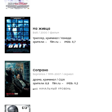
На живца
Bait /
2000
/
фильм
триллер
,
криминал
/
Канада
зрители:
–
film.ru:
–
IMDb:
5
,7
Сопрано
Sopranos /
1999-2007
/
сериал
драма
,
криминал
/
США
зрители:
8
,8
film.ru:
–
IMDb:
9
,2
НАЧАЛЬНЫЙ УРОВЕНЬ