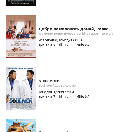
Добро пожаловать домой, Роско
Дженкинс
Welcome Home Roscoe Jenkins /
2008
/
фильм
мелодрама
,
комедия
/
США
зрители:
5
film.ru:
–
IMDb:
5
,5
Блюзмены
Soul Men /
2008
/
фильм
комедия
,
драма
/
США
зрители:
7
film.ru:
–
IMDb:
6
,4