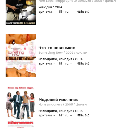
Mike Epps: Inappropriate Behavior /
2006
/
фильм
комедия
/
США
зрители:
–
film.ru:
–
IMDb:
6
,9
Что-то новенькое
Something New /
2006
/
фильм
мелодрама
,
комедия
/
США
зрители:
–
film.ru:
–
IMDb:
6
,6
Медовый месячник
Honeymooners /
2005
/
фильм
мелодрама
,
комедия
/
США
зрители:
–
film.ru:
–
IMDb:
3
,5