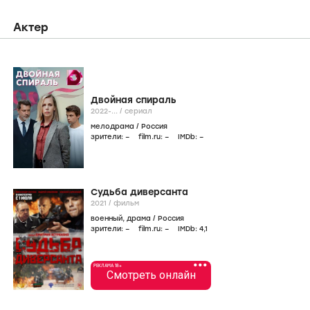
Актер
Двойная спираль
2022-...
/
сериал
мелодрама
/
Россия
зрители:
–
film.ru:
–
IMDb:
–
Судьба диверсанта
2021
/
фильм
военный
,
драма
/
Россия
зрители:
–
film.ru:
–
IMDb:
4
,1
•••
РЕКЛАМА 18+
Смотреть онлайн