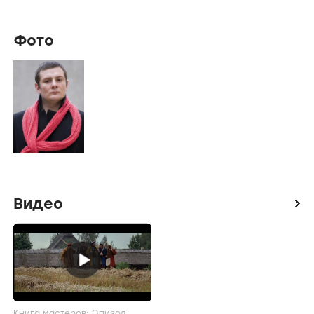
Фото
Видео
icon
Книга мастеров: Эпизод