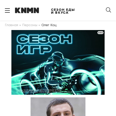
S
k
СЕЗОН ЕДЫ
И ВКУСА
i
p
Главная
Персоны
Олег Коц
t
o
m
a
i
n
c
o
n
t
e
n
t