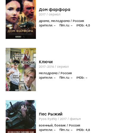
Дом фарфора
2017
/
сериал
драма
,
мелодрама
/
Россия
зрители:
–
film.ru:
–
IMDb:
4
,5
Ключи
2017-2016
/
сериал
мелодрама
/
Россия
зрители:
–
film.ru:
–
IMDb:
–
Пес Рыжий
Pyos Ryzhiy /
2017
/
фильм
военный
,
боевик
/
Россия
зрители:
–
film.ru:
–
IMDb:
4
,8