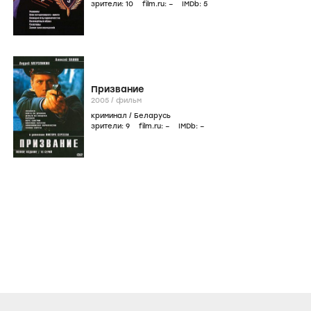
зрители:
10
film.ru:
–
IMDb:
5
Призвание
2005
/
фильм
криминал
/
Беларусь
зрители:
9
film.ru:
–
IMDb:
–