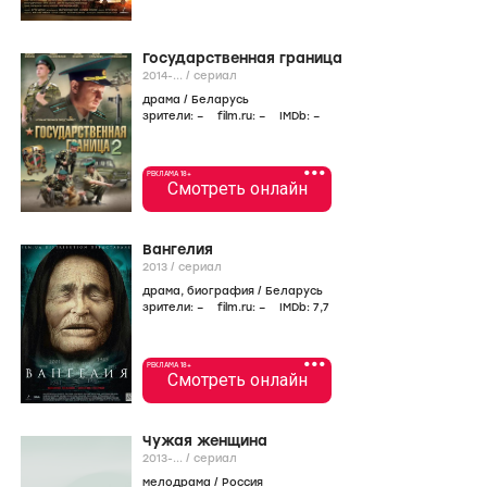
Государственная граница
2014-...
/
сериал
драма
/
Беларусь
зрители:
–
film.ru:
–
IMDb:
–
•••
РЕКЛАМА 18+
Смотреть онлайн
Вангелия
2013
/
сериал
драма
,
биография
/
Беларусь
зрители:
–
film.ru:
–
IMDb:
7
,7
•••
РЕКЛАМА 18+
Смотреть онлайн
Чужая женщина
2013-...
/
сериал
мелодрама
/
Россия