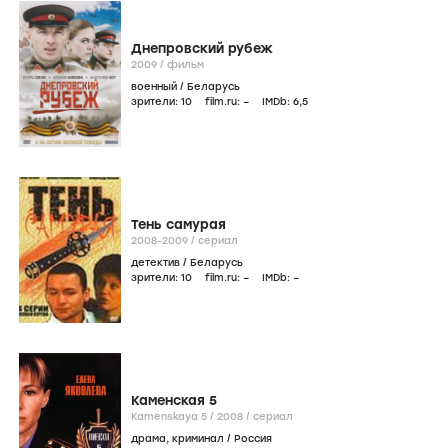
Днепровский рубеж
2009
/
фильм
военный
/
Беларусь
зрители:
10
film.ru:
–
IMDb:
6
,5
Тень самурая
2008-2009
/
сериал
детектив
/
Беларусь
зрители:
10
film.ru:
–
IMDb:
–
Каменская 5
Kamenskaya 5 /
2008
/
сериал
драма
,
криминал
/
Россия