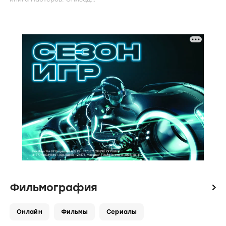
(актерский)
Фильмография
icon
Онлайн
Фильмы
Сериалы