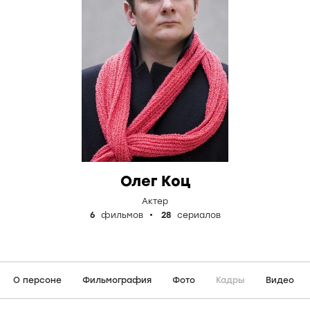
Олег Коц
Актер
6
фильмов
28
сериалов
О персоне
Фильмография
Фото
Кадры
Видео