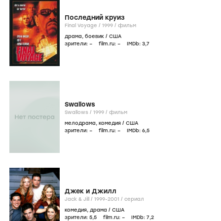
Последний круиз
Final Voyage /
1999
/
фильм
драма
,
боевик
/
США
зрители:
–
film.ru:
–
IMDb:
3
,7
Swallows
Swallows /
1999
/
фильм
мелодрама
,
комедия
/
США
зрители:
–
film.ru:
–
IMDb:
6
,5
Джек и Джилл
Jack & Jill /
1999-2001
/
сериал
комедия
,
драма
/
США
зрители:
5
,5
film.ru:
–
IMDb:
7
,2