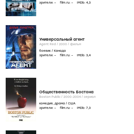
зрители:
–
film.ru:
–
IMDb:
4
,3
Универсальный агент
Agent Red /
2000
/
фильм
боевик
/
Канада
зрители:
–
film.ru:
–
IMDb:
3
,4
Общественность Бостона
Boston Public /
2000-2004
/
сериал
комедия
,
драма
/
США
зрители:
–
film.ru:
–
IMDb:
7
,3