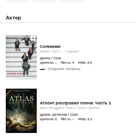
Актер
Сомнение
Doubt /
2017-...
/
сериал
драма
/
США
зрители:
–
film.ru:
4
IMDb:
5
,9
СРЕДНИЙ УРОВЕНЬ
Атлант расправил плечи: Часть 2
Atlas Shrugged: Part II /
2012
/
фильм
драма
,
детектив
/
США
зрители:
5
film.ru:
–
IMDb:
5
,3