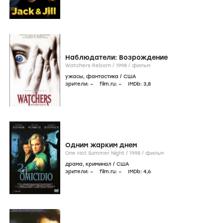
Наблюдатели: Возрождение
Watchers Reborn /
1998
/
фильм
ужасы
,
фантастика
/
США
зрители:
–
film.ru:
–
IMDb:
3
,8
Одним жарким днем
One Hot Summer Night /
1998
/
фильм
драма
,
криминал
/
США
зрители:
–
film.ru:
–
IMDb:
4
,6