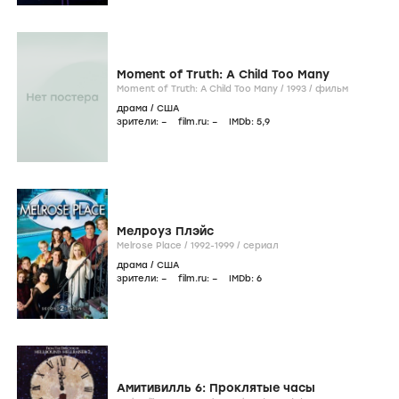
Moment of Truth: A Child Too Many
Moment of Truth: A Child Too Many /
1993
/
фильм
драма
/
США
зрители:
–
film.ru:
–
IMDb:
5
,9
Мелроуз Плэйс
Melrose Place /
1992-1999
/
сериал
драма
/
США
зрители:
–
film.ru:
–
IMDb:
6
Амитивилль 6: Проклятые часы