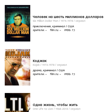
Человек на шесть миллионов долларов
Six Million Dollar Man /
1974-1978
/
сериал
приключения
,
криминал
/
США
зрители:
–
film.ru:
–
IMDb:
7
,1
Коджак
Kojak /
1973-1978
/
сериал
драма
,
криминал
/
США
зрители:
–
film.ru:
–
IMDb:
7
,1
Одна жизнь, чтобы жить
One Life to Live /
1968-2013
/
сериал