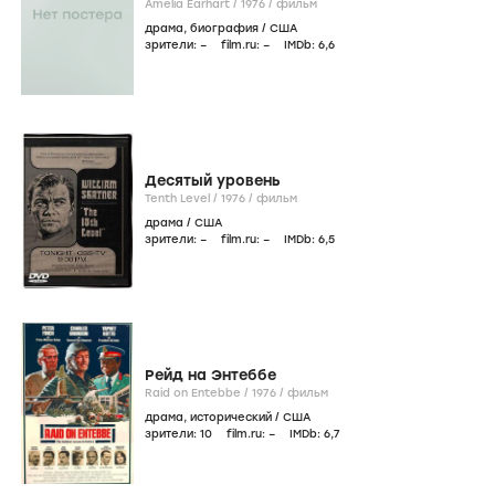
Amelia Earhart /
1976
/
фильм
драма
,
биография
/
США
зрители:
–
film.ru:
–
IMDb:
6
,6
Десятый уровень
Tenth Level /
1976
/
фильм
драма
/
США
зрители:
–
film.ru:
–
IMDb:
6
,5
Рейд на Энтеббе
Raid on Entebbe /
1976
/
фильм
драма
,
исторический
/
США
зрители:
10
film.ru:
–
IMDb:
6
,7