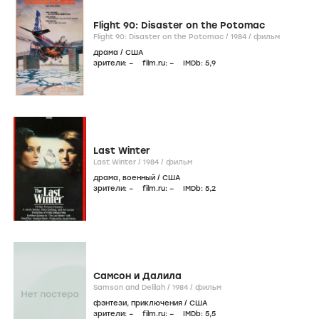
Flight 90: Disaster on the Potomac
Flight 90: Disaster on the Potomac /
1984
/
фильм
драма
/
США
зрители:
–
film.ru:
–
IMDb:
5
,9
Last Winter
Last Winter /
1984
/
фильм
драма
,
военный
/
США
зрители:
–
film.ru:
–
IMDb:
5
,2
Самсон и Далила
Samson and Delilah /
1984
/
фильм
фэнтези
,
приключения
/
США
зрители:
–
film.ru:
–
IMDb:
5
,5