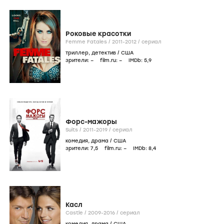
Роковые красотки
Femme Fatales /
2011-2012
/
сериал
триллер
,
детектив
/
США
зрители:
–
film.ru:
–
IMDb:
5
,9
Форс-мажоры
Suits /
2011-2019
/
сериал
комедия
,
драма
/
США
зрители:
7
,5
film.ru:
–
IMDb:
8
,4
Касл
Castle /
2009-2016
/
сериал
комедия
,
драма
/
США