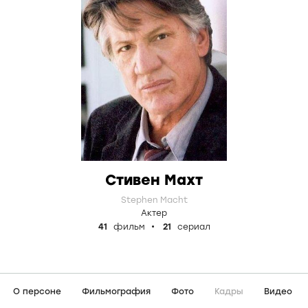
Стивен Махт
Stephen Macht
Актер
41
фильм
21
сериал
О персоне
Фильмография
Фото
Кадры
Видео