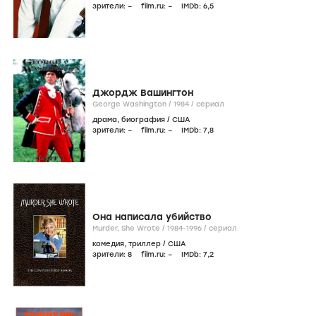
зрители:
–
film.ru:
–
IMDb:
6
,5
Джордж Вашингтон
George Washington /
1984
/
сериал
драма
,
биография
/
США
зрители:
–
film.ru:
–
IMDb:
7
,8
Она написала убийство
Murder, She Wrote /
1984-1996
/
сериал
комедия
,
триллер
/
США
зрители:
8
film.ru:
–
IMDb:
7
,2