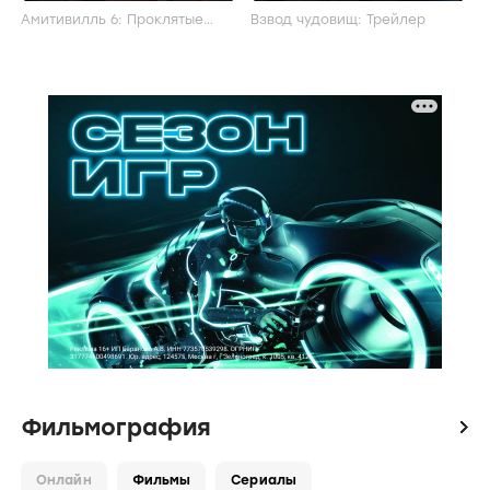
Амитивилль 6: Проклятые
Взвод чудовищ: Трейлер
часы: Трейлер
Фильмография
icon
Онлайн
Фильмы
Сериалы