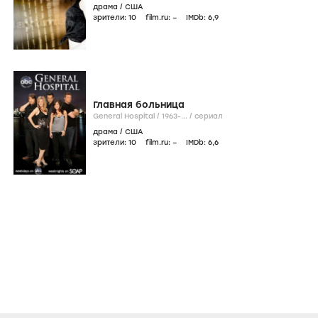
драма
/
США
зрители:
10
film.ru:
–
IMDb:
6
,9
Главная больница
General Hospital /
1963-...
/
сериал
драма
/
США
зрители:
10
film.ru:
–
IMDb:
6
,6