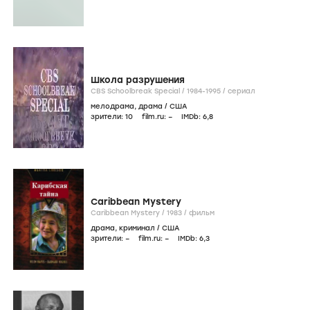
Школа разрушения
CBS Schoolbreak Special /
1984-1995
/
сериал
мелодрама
,
драма
/
США
зрители:
10
film.ru:
–
IMDb:
6
,8
Caribbean Mystery
Caribbean Mystery /
1983
/
фильм
драма
,
криминал
/
США
зрители:
–
film.ru:
–
IMDb:
6
,3