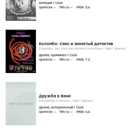
комедия
/
США
зрители:
–
film.ru:
–
IMDb:
5
,6
Коломбо: Секс и женатый детектив
Columbo: Sex and the Married Detective /
1989
/
фильм
драма
,
криминал
/
США
зрители:
–
film.ru:
–
IMDb:
7
,2
Дружба в Вене
Friendship in Vienna /
1988
/
фильм
драма
,
исторический
/
США
зрители:
–
film.ru:
–
IMDb:
6
,6