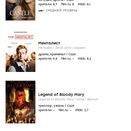
зрители:
8
,7
film.ru:
8
IMDb:
8
,1
СРЕДНИЙ УРОВЕНЬ
Менталист
Mentalist /
2008-2015
/
сериал
драма
,
криминал
/
США
зрители:
9
,5
film.ru:
–
IMDb:
8
,2
Legend of Bloody Mary
Legend of Bloody Mary /
2008
/
фильм
триллер
,
ужасы
/
США
зрители:
–
film.ru:
–
IMDb:
2
,7