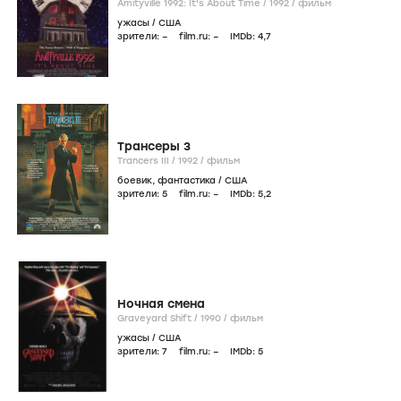
Amityville 1992: It's About Time /
1992
/
фильм
ужасы
/
США
зрители:
–
film.ru:
–
IMDb:
4
,7
Трансеры 3
Trancers III /
1992
/
фильм
боевик
,
фантастика
/
США
зрители:
5
film.ru:
–
IMDb:
5
,2
Ночная смена
Graveyard Shift /
1990
/
фильм
ужасы
/
США
зрители:
7
film.ru:
–
IMDb:
5