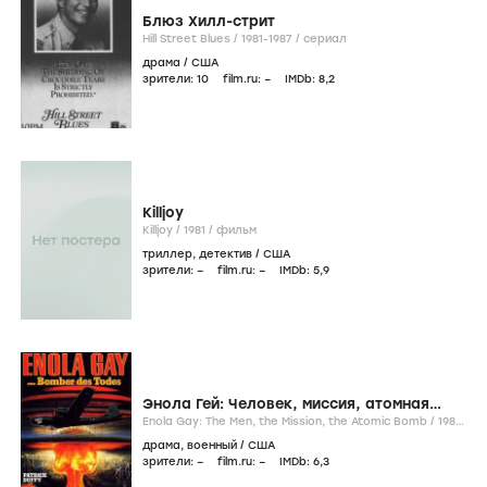
Блюз Хилл-стрит
Hill Street Blues /
1981-1987
/
сериал
драма
/
США
зрители:
10
film.ru:
–
IMDb:
8
,2
Killjoy
Killjoy /
1981
/
фильм
триллер
,
детектив
/
США
зрители:
–
film.ru:
–
IMDb:
5
,9
Энола Гей: Человек, миссия, атомная
бомба
Enola Gay: The Men, the Mission, the Atomic Bomb /
1980
/
фильм
драма
,
военный
/
США
зрители:
–
film.ru:
–
IMDb:
6
,3