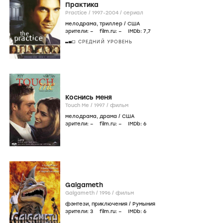
Практика
Practice /
1997-2004
/
сериал
мелодрама
,
триллер
/
США
зрители:
–
film.ru:
–
IMDb:
7
,7
СРЕДНИЙ УРОВЕНЬ
Коснись меня
Touch Me /
1997
/
фильм
мелодрама
,
драма
/
США
зрители:
–
film.ru:
–
IMDb:
6
Galgameth
Galgameth /
1996
/
фильм
фэнтези
,
приключения
/
Румыния
зрители:
3
film.ru:
–
IMDb:
6