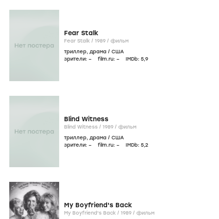
Fear Stalk
Fear Stalk /
1989
/
фильм
триллер
,
драма
/
США
зрители:
–
film.ru:
–
IMDb:
5
,9
Blind Witness
Blind Witness /
1989
/
фильм
триллер
,
драма
/
США
зрители:
–
film.ru:
–
IMDb:
5
,2
My Boyfriend's Back
My Boyfriend's Back /
1989
/
фильм