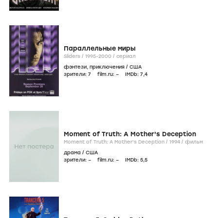
Параллельные миры
Sliders /
1995-2000
/
сериал
фэнтези
,
приключения
/
США
зрители:
7
film.ru:
–
IMDb:
7
,4
Moment of Truth: A Mother's Deception
Moment of Truth: A Mother's Deception /
1994
/
фильм
драма
/
США
зрители:
–
film.ru:
–
IMDb:
5
,5