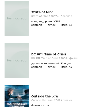
State of Mind
State of Mind /
2007-...
/
сериал
комедия
,
драма
/
США
зрители:
–
film.ru:
–
IMDb:
7
,3
DC 9/11: Time of Crisis
DC 9/11: Time of Crisis /
2003
/
фильм
драма
,
исторический
/
Канада
зрители:
–
film.ru:
–
IMDb:
4
,7
Outside the Law
Outside the Law /
2002
/
фильм
боевик
/
США