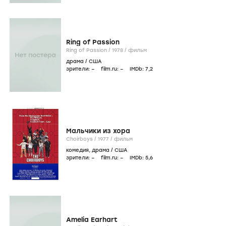
Ring of Passion
Ring of Passion /
1978
/
фильм
драма
/
США
зрители:
–
film.ru:
–
IMDb:
7
,2
Мальчики из хора
Choirboys /
1977
/
фильм
комедия
,
драма
/
США
зрители:
–
film.ru:
–
IMDb:
5
,6
Amelia Earhart