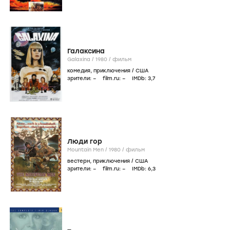
Галаксина
Galaxina /
1980
/
фильм
комедия
,
приключения
/
США
зрители:
–
film.ru:
–
IMDb:
3
,7
Люди гор
Mountain Men /
1980
/
фильм
вестерн
,
приключения
/
США
зрители:
–
film.ru:
–
IMDb:
6
,3