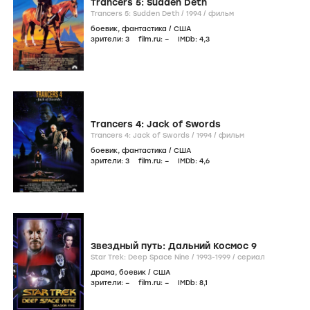
Trancers 5: Sudden Deth
Trancers 5: Sudden Deth /
1994
/
фильм
боевик
,
фантастика
/
США
зрители:
3
film.ru:
–
IMDb:
4
,3
Trancers 4: Jack of Swords
Trancers 4: Jack of Swords /
1994
/
фильм
боевик
,
фантастика
/
США
зрители:
3
film.ru:
–
IMDb:
4
,6
Звездный путь: Дальний Космос 9
Star Trek: Deep Space Nine /
1993-1999
/
сериал
драма
,
боевик
/
США
зрители:
–
film.ru:
–
IMDb:
8
,1