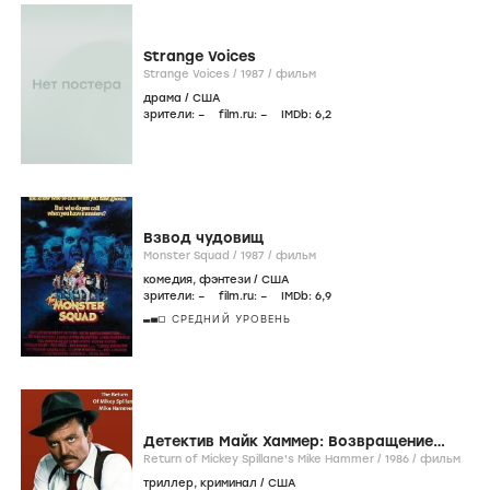
Strange Voices
Strange Voices /
1987
/
фильм
драма
/
США
зрители:
–
film.ru:
–
IMDb:
6
,2
Взвод чудовищ
Monster Squad /
1987
/
фильм
комедия
,
фэнтези
/
США
зрители:
–
film.ru:
–
IMDb:
6
,9
СРЕДНИЙ УРОВЕНЬ
Детектив Майк Хаммер: Возвращение
Майка Хаммера
Return of Mickey Spillane's Mike Hammer /
1986
/
фильм
триллер
,
криминал
/
США