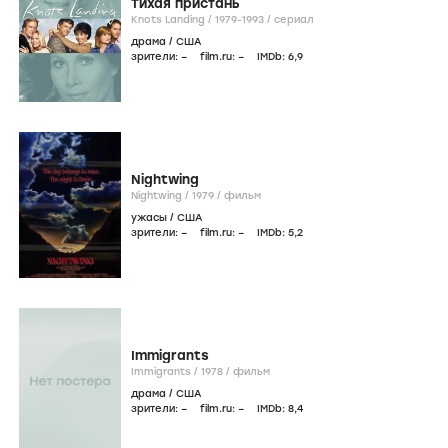
Тихая пристань
Knots Landing /
1979-1993
/
сериал
драма
/
США
зрители:
–
film.ru:
–
IMDb:
6
,9
Nightwing
Nightwing /
1979
/
фильм
ужасы
/
США
зрители:
–
film.ru:
–
IMDb:
5
,2
Immigrants
Immigrants /
1978
/
фильм
драма
/
США
зрители:
–
film.ru:
–
IMDb:
8
,4