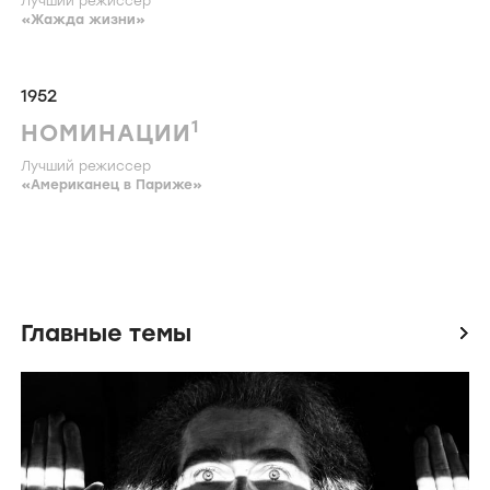
Лучший режиссер
«
Жажда жизни
»
1952
1
НОМИНАЦИИ
Лучший режиссер
«
Американец в Париже
»
Главные темы
icon