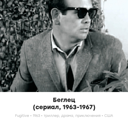
Беглец
(сериал, 1963-1967)
Fugitive
1963
триллер,
драма,
приключения
США