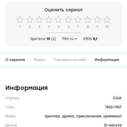
Оценить сериал
1
2
3
4
5
6
7
8
9
10
Зрители
10
(2)
film.ru
—
IMDb
8,1
О сериале
Видео
Смотреть онлайн
Информация
Информация
Страна
США
Годы
1963-1967
Жанр
триллер,
драма,
приключения,
криминал
Время
51 минута