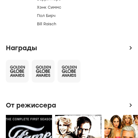
Хэнк Симмс
Пол Бирч
Bill Raisch
Награды
icon
От режиссера
icon