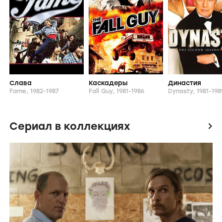
Слава
Каскадеры
Династия
Fame,
1982-1987
Fall Guy,
1981-1986
Dynasty,
1981-198
Сериал в коллекциях
icon