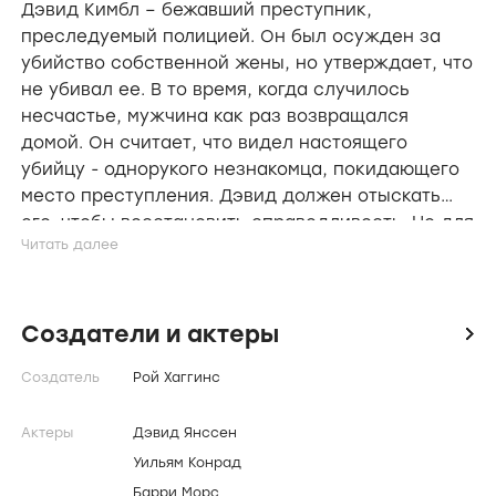
Дэвид Кимбл – бежавший преступник,
преследуемый полицией. Он был осужден за
убийство собственной жены, но утверждает, что
не убивал ее. В то время, когда случилось
несчастье, мужчина как раз возвращался
домой. Он считает, что видел настоящего
убийцу - однорукого незнакомца, покидающего
место преступления. Дэвид должен отыскать
его, чтобы восстановить справедливость. Но для
этого Кимблу приходиться рисковать, раскрывая
тайну своей личности перед людьми, которые
могут помочь ему.
Создатели и актеры
icon
Создатель
Рой Хаггинс
Актеры
Дэвид Янссен
Уильям Конрад
Барри Морс