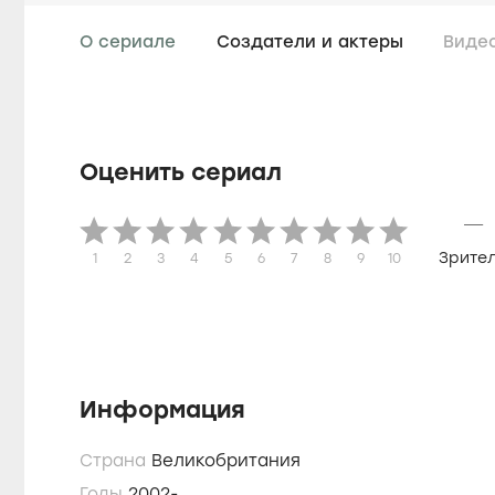
О сериале
Создатели и актеры
Виде
Оценить сериал
—
Зрите
1
2
3
4
5
6
7
8
9
10
Информация
Страна
Великобритания
Годы
2002-...