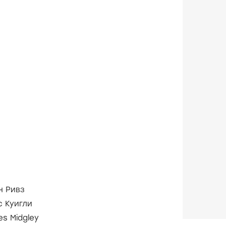
н Ривз
с Куигли
s Midgley