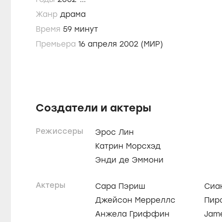
Жанр
драма
Время
59 минут
Премьера
16 апреля 2002 (МИР)
Создатели и актеры
Режиссеры
Эрос Лин
Катрин Морсхэд
Энди де Эммони
Актеры
Сара Пэриш
Сиа
Джейсон Мерреллс
Пир
Анжела Гриффин
Jame