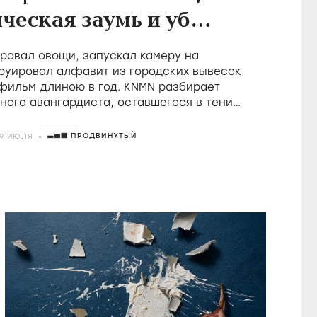
ческая заумь и убой
в фильмах Холлиса
овал овощи, запускал камеру на
Фрэмптона
руировал алфавит из городских вывесок
 фильм длиною в год. KNMN разбирает
ного авангардиста, оставшегося в тени
о удостоившегося восторгов от Годара
ПРОДВИНУТЫЙ
29 ИЮЛЯ