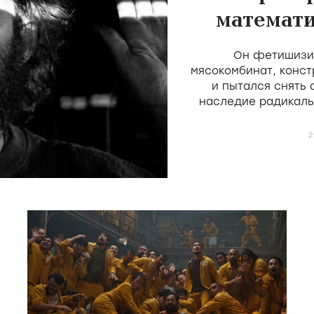
математи
скота 
Он фетишизир
мясокомбинат, конст
и пытался снять
наследие радикаль
Мекаса и Дерен, н