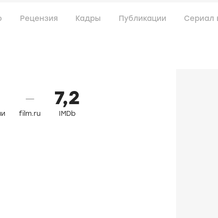
о
Рецензия
Кадры
Публикации
Сериал 
7,2
—
ли
film.ru
IMDb