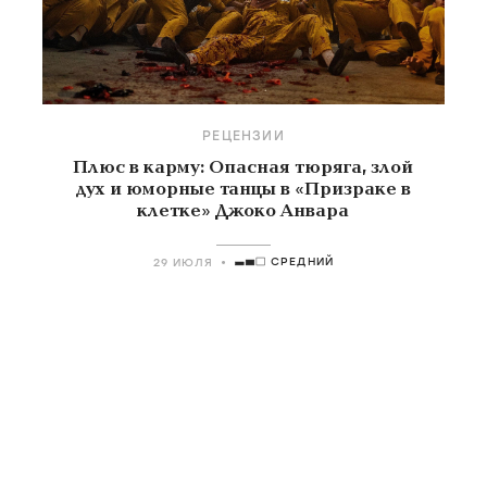
РЕЦЕНЗИИ
Плюс в карму: Опасная тюряга, злой
дух и юморные танцы в «Призраке в
клетке» Джоко Анвара
СРЕДНИЙ
29 ИЮЛЯ