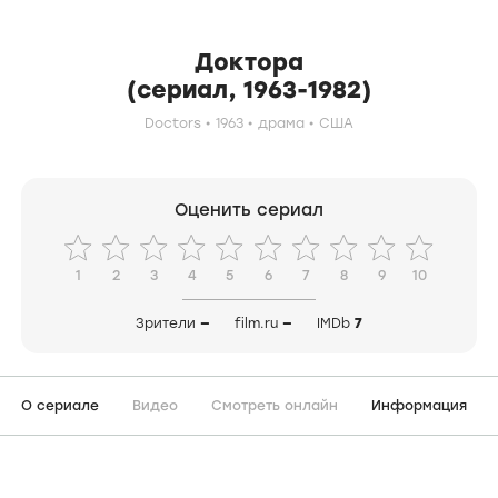
Доктора
(сериал, 1963-1982)
Doctors
1963
драма
США
Оценить сериал
1
2
3
4
5
6
7
8
9
10
Зрители
—
film.ru
—
IMDb
7
О сериале
Видео
Смотреть онлайн
Информация