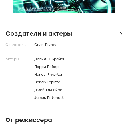
Создатели и актеры
icon
Создатель
Orvin Tovrov
Актеры
Дэвид О`Брайэн
Ларри Вебер
Nancy Pinkerton
Dorian Lopinto
Джейн Флейсс
James Pritchett
От режиссера