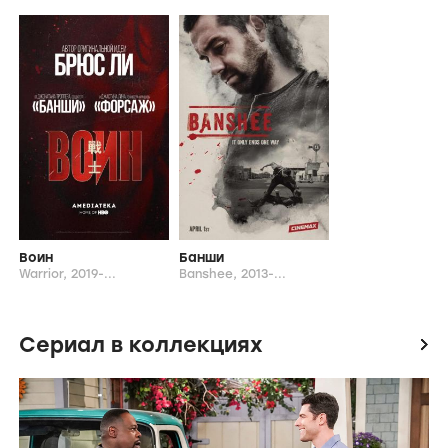
Воин
Банши
Warrior,
2019-...
Banshee,
2013-...
Сериал в коллекциях
icon