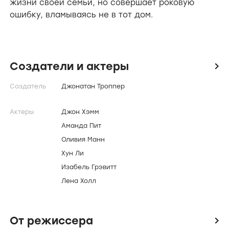
жизни своей семьи, но совершает роковую
ошибку, вламываясь не в тот дом.
Создатели и актеры
icon
Создатель
Джонатан Троппер
Актеры
Джон Хэмм
Аманда Пит
Оливия Манн
Хун Ли
Изабель Грэвитт
Лена Холл
От режиссера
icon