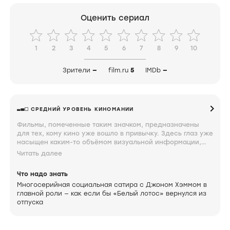
Оценить сериал
1
2
3
4
5
6
7
8
9
10
Зрители
—
film.ru
5
IMDb
—
СРЕДНИЙ УРОВЕНЬ КИНОМАНИИ
Фильмы, помеченные таким значком, предназначены
для тех, кому кино уже вошло в привычку. Здесь глаз уже
насыщен каким-то объёмом визуальной информации,
мозг неплохо ориентируется в происходящем на экране,
Читать далее
а мысли по поводу увиденного близки к сути. Знание и
интерес к фильмам под таким значком свидетельствуют
Что надо знать
о том, что вы довольно крепко увязли.
Многосерийная социальная сатира с Джоном Хэммом в
главной роли — как если бы «Белый лотос» вернулся из
отпуска