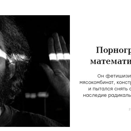
Порног
математи
скота 
Он фетишизир
мясокомбинат, конст
и пытался снять
наследие радикаль
Мекаса и Дерен, н