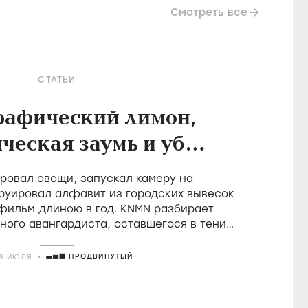
Смотреть все
СТАТЬИ
рафический лимон,
ческая заумь и убой
в фильмах Холлиса
овал овощи, запускал камеру на
Фрэмптона
руировал алфавит из городских вывесок
 фильм длиною в год. KNMN разбирает
ного авангардиста, оставшегося в тени
о удостоившегося восторгов от Годара
ПРОДВИНУТЫЙ
29 ИЮЛЯ