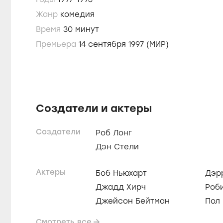
Жанр
комедия
Время
30 минут
Премьера
14 сентября 1997 (МИР)
Создатели и актеры
Создатели
Роб Лонг
Дэн Стели
Актеры
Боб Ньюхарт
Дэр
Джадд Хирч
Роб
Джейсон Бейтман
Пол
Смотреть все