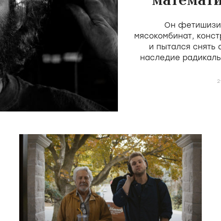
математи
скота 
Он фетишизир
мясокомбинат, конст
и пытался снять
наследие радикаль
Мекаса и Дерен, н