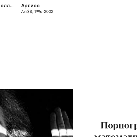
Познакомьтесь с Уолли Спарксом
Арлисс
Arli$$, 1996-2002
Порног