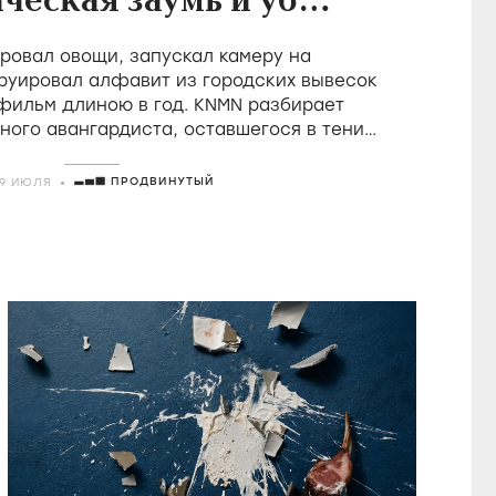
ческая заумь и убой
в фильмах Холлиса
овал овощи, запускал камеру на
Фрэмптона
руировал алфавит из городских вывесок
 фильм длиною в год. KNMN разбирает
ного авангардиста, оставшегося в тени
о удостоившегося восторгов от Годара
ПРОДВИНУТЫЙ
29 ИЮЛЯ