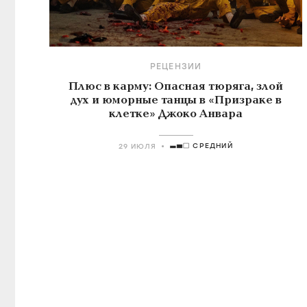
РЕЦЕНЗИИ
Плюс в карму: Опасная тюряга, злой
дух и юморные танцы в «Призраке в
клетке» Джоко Анвара
СРЕДНИЙ
29 ИЮЛЯ