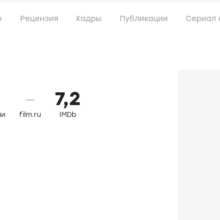
о
Рецензия
Кадры
Публикации
Сериал 
7,2
—
ли
film.ru
IMDb