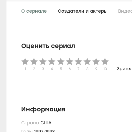
О сериале
Создатели и актеры
Виде
Оценить сериал
—
Зрите
1
2
3
4
5
6
7
8
9
10
Информация
Страна
США
Годы
1997-1998