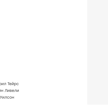
рил Тейрс
ин Ливели
 Уилсон