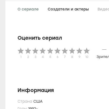
О сериале
Создатели и актеры
Виде
Оценить сериал
—
Зрите
1
2
3
4
5
6
7
8
9
10
Информация
Страна
США
Годы
1992-...