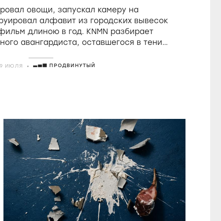
в фильмах Холлиса
овал овощи, запускал камеру на
Фрэмптона
руировал алфавит из городских вывесок
 фильм длиною в год. KNMN разбирает
ного авангардиста, оставшегося в тени
о удостоившегося восторгов от Годара
ПРОДВИНУТЫЙ
29 ИЮЛЯ