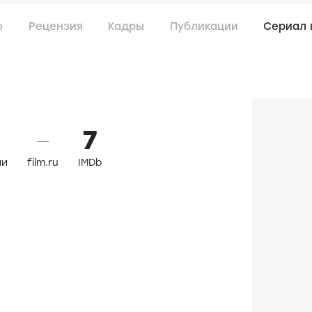
о
Рецензия
Кадры
Публикации
Сериал 
7
—
ли
film.ru
IMDb