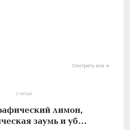
Смотреть все
СТАТЬИ
рафический лимон,
ческая заумь и убой