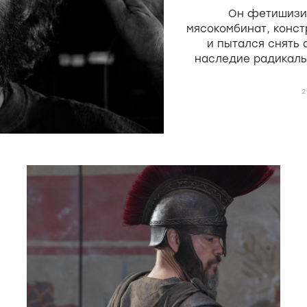
скота 
Он фетишизир
мясокомбинат, конст
и пытался снять
наследие радикаль
Мекаса и Дерен, н