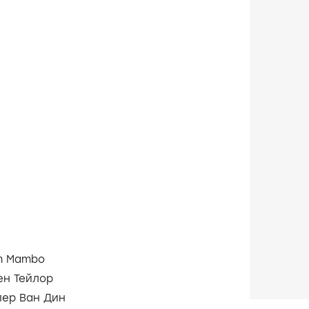
in Mambo
ен Тейлор
пер Ван Дин