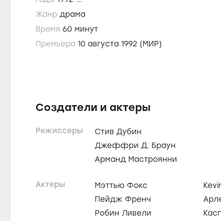
Жанр
драма
Время
60 минут
Премьера
10 августа 1992 (МИР)
Создатели и актеры
Режиссеры
Стив Дубин
Джеффри Д. Браун
Арманд Мастроянни
Актеры
Мэттью Фокс
Kev
Пейдж Френч
Арл
Робин Ливели
Кас