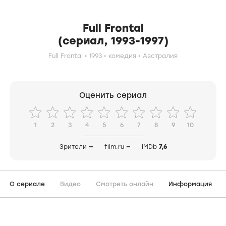
Full Frontal
(сериал, 1993-1997)
Full Frontal
1993
комедия
Австралия
Оценить сериал
1
2
3
4
5
6
7
8
9
10
Зрители
—
film.ru
—
IMDb
7,6
О сериале
Видео
Смотреть онлайн
Информация