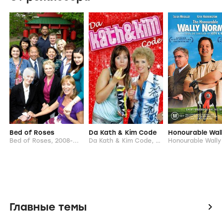
Bed of Roses
Da Kath & Kim Code
Bed of Roses,
2008-...
Da Kath & Kim Code,
2005
Главные темы
icon