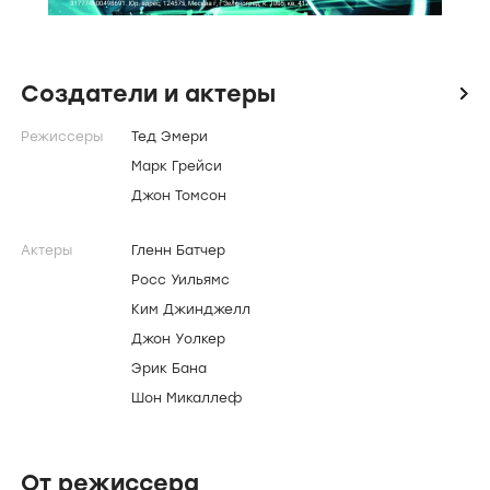
Создатели и актеры
icon
Режиссеры
Тед Эмери
Марк Грейси
Джон Томсон
Актеры
Гленн Батчер
Росс Уильямс
Ким Джинджелл
Джон Уолкер
Эрик Бана
Шон Микаллеф
От режиссера