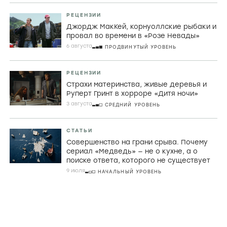
СТАТЬИ
Порнографический лимон,
математическая заумь и убой скота в
фильмах Холлиса Фрэмптона
29 ИЮЛЯ
ПРОДВИНУТЫЙ УРОВЕНЬ
РЕЦЕНЗИИ
Джордж МакКей, корнуоллские рыбаки и
провал во времени в «Розе Невады»
6 августа
ПРОДВИНУТЫЙ УРОВЕНЬ
РЕЦЕНЗИИ
Страхи материнства, живые деревья и
Руперт Гринт в хорроре «Дитя ночи»