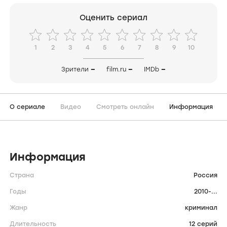
Оценить сериал
1
2
3
4
5
6
7
8
9
10
Зрители
—
film.ru
—
IMDb
—
О сериале
Видео
Смотреть онлайн
Информация
Информация
Страна
Россия
Годы
2010-...
Жанр
криминал
Длительность
12 серий