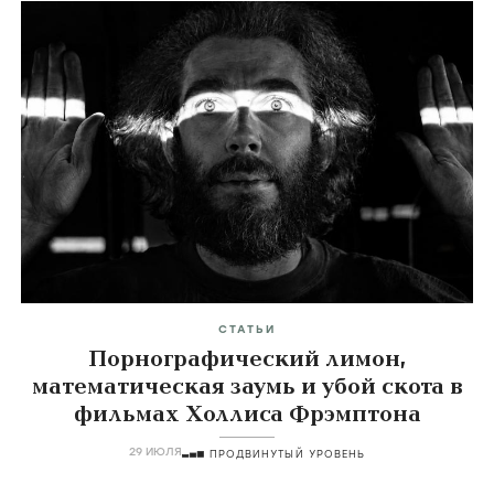
Чужой
Тверская
Зoя
Главные темы
icon