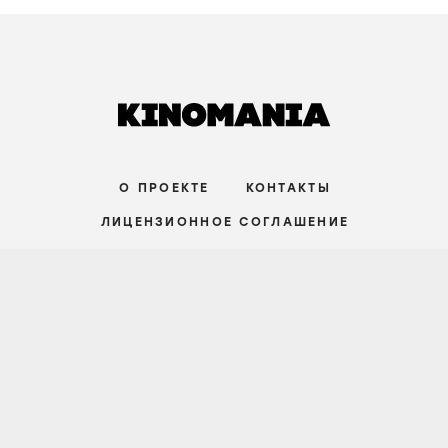
3 августа
СРЕДНИЙ УРОВЕНЬ
СТАТЬИ
Совершенство на грани срыва. Почему
сериал «Медведь» — не о кухне, а о
поиске ответа, которого не существует
9 июля
НАЧАЛЬНЫЙ УРОВЕНЬ
О ПРОЕКТЕ
КОНТАКТЫ