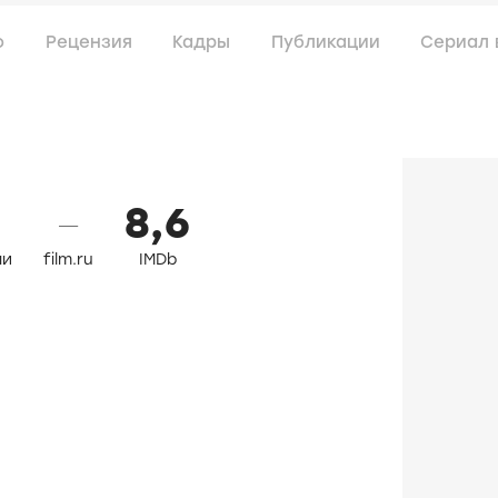
о
Рецензия
Кадры
Публикации
Сериал 
8,6
—
ли
film.ru
IMDb