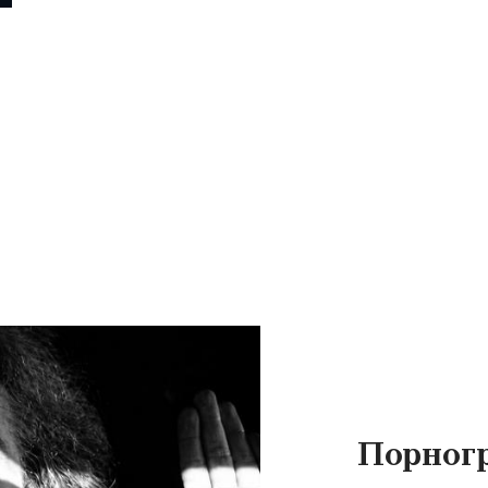
Порног