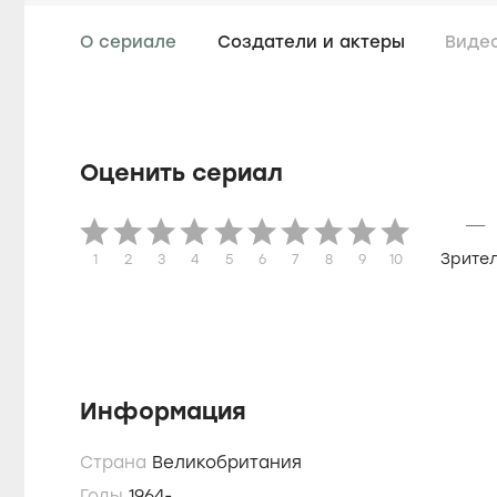
О сериале
Создатели и актеры
Виде
Оценить сериал
—
Зрите
1
2
3
4
5
6
7
8
9
10
Информация
Страна
Великобритания
Годы
1964-...