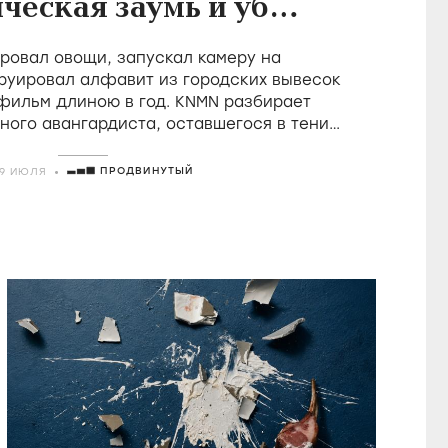
ческая заумь и убой
в фильмах Холлиса
овал овощи, запускал камеру на
Фрэмптона
руировал алфавит из городских вывесок
 фильм длиною в год. KNMN разбирает
ного авангардиста, оставшегося в тени
о удостоившегося восторгов от Годара
ПРОДВИНУТЫЙ
29 ИЮЛЯ