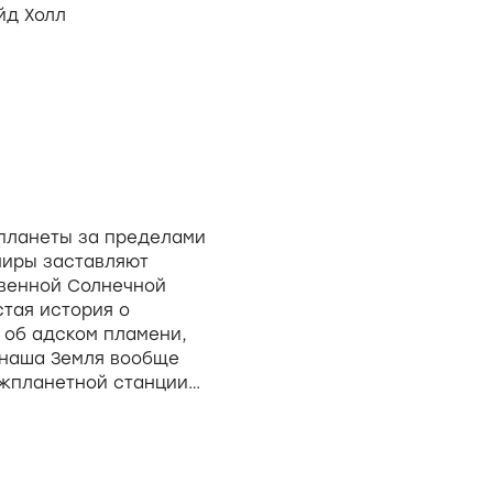
йд Холл
планеты за пределами
миры заставляют
венной Солнечной
стая история о
 об адском пламени,
о наша Земля вообще
ежпланетной станции
рса» и гипотеза о
та в Солнечной
ваемых в данном