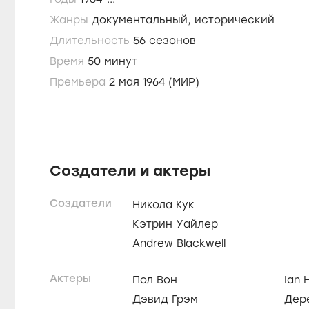
Жанры
документальный,
исторический
Длительность
56 сезонов
Время
50 минут
Премьера
2 мая 1964 (МИР)
Создатели и актеры
Создатели
Никола Кук
Кэтрин Уайлер
Andrew Blackwell
Актеры
Пол Вон
Ian 
Дэвид Грэм
Дере