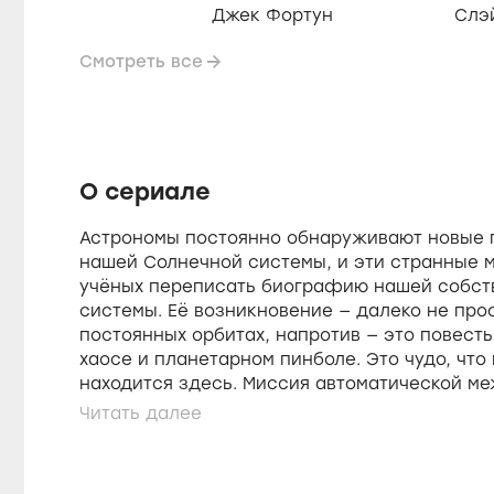
Джек Фортун
Слэ
Смотреть все
О сериале
Астрономы постоянно обнаруживают новые 
нашей Солнечной системы, и эти странные 
учёных переписать биографию нашей собст
системы. Её возникновение — далеко не про
постоянных орбитах, напротив — это повесть
хаосе и планетарном пинболе. Это чудо, чт
находится здесь. Миссия автоматической м
Юнона к Юпитеру, теория «великой смены ку
былом существовании пятого газового гиган
системе — это некоторые из тем, рассматри
фильме.