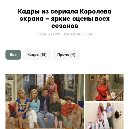
Кадры из сериала Королева
экрана – яркие сцены всех
сезонов
Hope & Faith
комедия
США
Все
Кадры
(15)
Промо
(4)