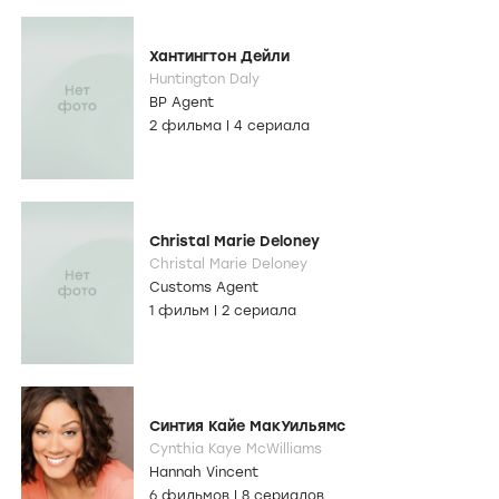
Хантингтон Дейли
Huntington Daly
BP Agent
2 фильма
|
4 сериала
Christal Marie Deloney
Christal Marie Deloney
Customs Agent
1 фильм
|
2 сериала
Синтия Кайе МакУильямс
Cynthia Kaye McWilliams
Hannah Vincent
6 фильмов
|
8 сериалов