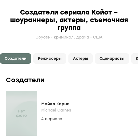
Создатели сериала Койот –
шоураннеры, актеры, съемочная
группа
Coyote
криминал
,
драма
США
Создатели
Режиссеры
Актеры
Сценаристы
Создатели
Майкл Карнс
Michael Carnes
4 сериала