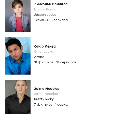
Линкольн Бонилла
Lincoln Bonilla
Joseph Lopez
1 фильм
|
3 сериала
Омар Лейва
Omar Leyva
Alvaro
18 фильмов
|
18 сериалов
Jaime Medeles
Jaime Medeles
Pretty Ricky
7 фильмов
|
1 сериал