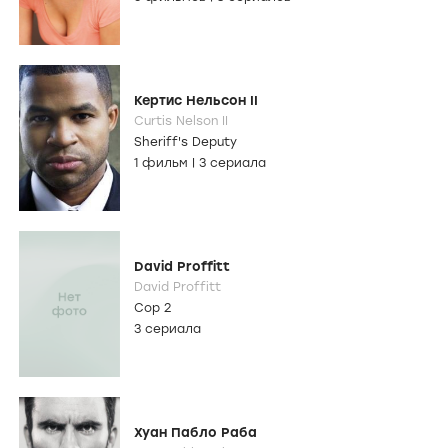
Кертис Нельсон II
Curtis Nelson II
Sheriff's Deputy
1 фильм
|
3 сериала
David Proffitt
David Proffitt
Cop 2
3 сериала
Хуан Пабло Раба