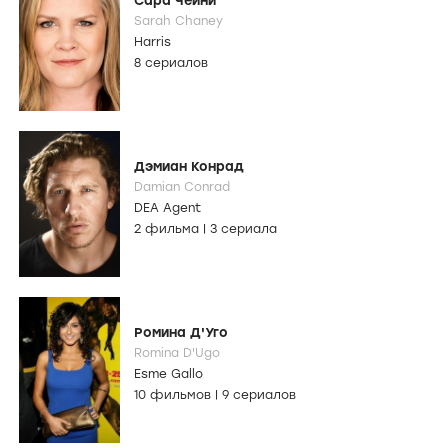
Сара Чейни
Sarah Chaney
Harris
8 сериалов
Дэмиан Конрад
Damian Conrad
DEA Agent
2 фильма
|
3 сериала
Ромина Д'Уго
Romina D'Ugo
Esme Gallo
10 фильмов
|
9 сериалов