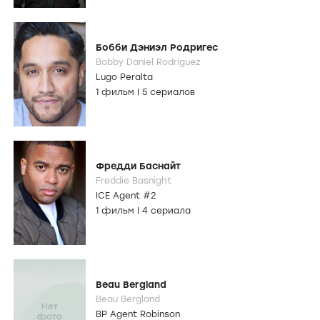
Бобби Дэниэл Родригес
Bobby Daniel Rodriguez
Lugo Peralta
1 фильм
|
5 сериалов
Фредди Баснайт
Freddie Basnight
ICE Agent #2
1 фильм
|
4 сериала
Beau Bergland
Beau Bergland
BP Agent Robinson