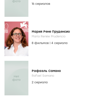
16 сериалов
Мария Рене Пруденсио
María Renée Prudencio
8 фильмов
|
4 сериала
Рафаэль Самано
Rafael Samano
2 сериала