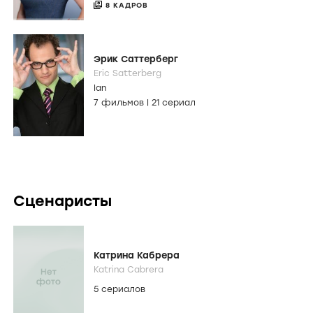
8 КАДРОВ
Эрик Саттерберг
Eric Satterberg
Ian
7 фильмов
|
21 сериал
Сценаристы
Катрина Кабрера
Katrina Cabrera
5 сериалов