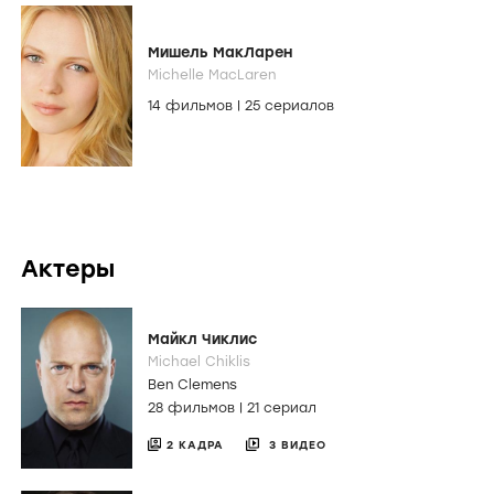
Мишель МакЛарен
Michelle MacLaren
14 фильмов
|
25 сериалов
Актеры
Майкл Чиклис
Michael Chiklis
Ben Clemens
28 фильмов
|
21 сериал
2 КАДРА
3 ВИДЕО