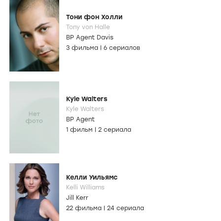
Тони фон Холли
Tony von Halle
BP Agent Davis
3 фильма
|
6 сериалов
Kyle Walters
Kyle Walters
BP Agent
1 фильм
|
2 сериала
Келли Уильямс
Kelli Williams
Jill Kerr
22 фильма
|
24 сериала