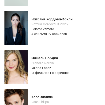
Наталия Кордова-Бакли
Natalia Cordova-Buckley
Paloma Zamora
4 фильма
|
9 сериалов
Мишель Нордин
Michelle Nordin
Valerie Lopez
13 фильмов
|
11 сериалов
Росс Филипс
Ross Philips