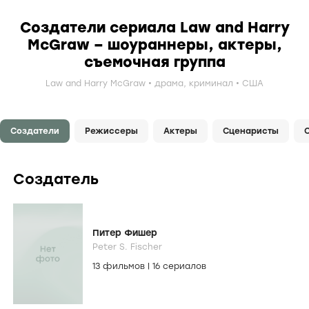
Создатели сериала Law and Harry
McGraw – шоураннеры, актеры,
съемочная группа
Law and Harry McGraw
драма
,
криминал
США
Создатели
Режиссеры
Актеры
Сценаристы
Создатель
Питер Фишер
Peter S. Fischer
13 фильмов
|
16 сериалов