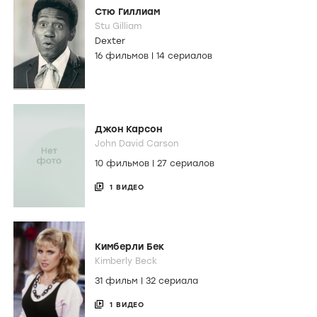
Стю Гиллиам
Stu Gilliam
Dexter
16 фильмов
|
14 сериалов
Джон Карсон
John David Carson
10 фильмов
|
27 сериалов
1 ВИДЕО
Кимберли Бек
Kimberly Beck
31 фильм
|
32 сериала
1 ВИДЕО