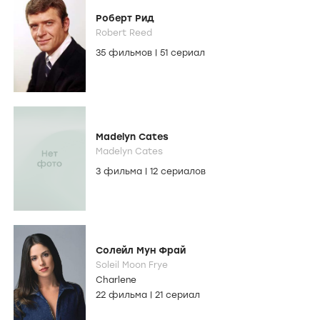
Роберт Рид
Robert Reed
35 фильмов
|
51 сериал
Madelyn Cates
Madelyn Cates
3 фильма
|
12 сериалов
Солейл Мун Фрай
Soleil Moon Frye
Charlene
22 фильма
|
21 сериал