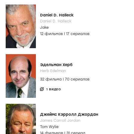
Daniel D. Halleck
Daniel D. Halleck
Jake
12 фильмов
|
17 сериалов
Эдельман Херб
Herb Edelman
32 фильма
|
70 сериалов
1 ВИДЕО
Джеймс Кэрролл Джордан
James Carroll Jordan
Tom Wylie
14 фильмов
|
31 сериал