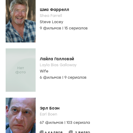
Шиа Фаррелл
Shea Farrell
Steve Lacey
9 фильмов
|
15 сериалов
Лайла Галловэй
Layla Bias Galloway
Wife
6 фильмов
|
9 сериалов
Эрл Боэн
Earl Boen
67 фильмов
|
103 сериала
6 КАДРОВ
2 ВИДЕО