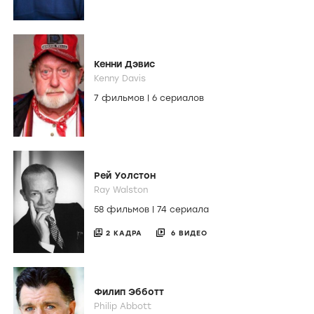
Кенни Дэвис
Kenny Davis
7 фильмов
|
6 сериалов
Рей Уолстон
Ray Walston
58 фильмов
|
74 сериала
2 КАДРА
6 ВИДЕО
Филип Эбботт
Philip Abbott