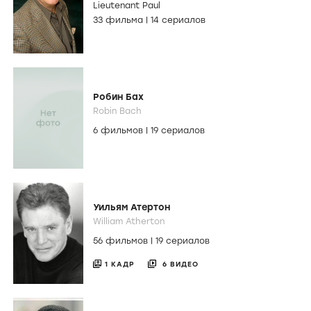
Lieutenant Paul
33 фильма
|
14 сериалов
Робин Бах
Robin Bach
6 фильмов
|
19 сериалов
Уильям Атертон
William Atherton
56 фильмов
|
19 сериалов
1 КАДР
6 ВИДЕО