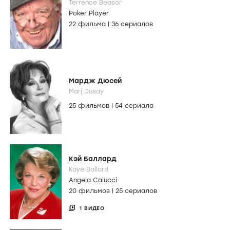
Terrence Beasor
Poker Player
22 фильма
|
36 сериалов
Мардж Дюсей
Marj Dusay
25 фильмов
|
54 сериала
Кэй Баллард
Kaye Ballard
Angela Calucci
20 фильмов
|
25 сериалов
1 ВИДЕО