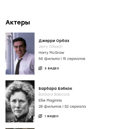
Актеры
Джерри Орбах
Jerry Orbach
Harry McGraw
54 фильма
|
15 сериалов
3 ВИДЕО
Барбара Бэбкок
Barbara Babcock
Ellie Maginnis
28 фильмов
|
52 сериала
1 ВИДЕО