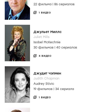
22 фильма
|
86 сериалов
1 ВИДЕО
Джульет Миллс
Juliet Mills
Isobel McKechnie
30 фильмов
|
40 сериалов
4 ВИДЕО
Джудит Чэпмен
Judith Chapman
Audrey Stivic
19 фильмов
|
34 сериала
1 ВИДЕО