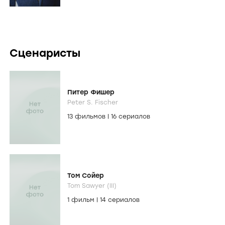
Сценаристы
Питер Фишер
Peter S. Fischer
13 фильмов
|
16 сериалов
Том Сойер
Tom Sawyer (III)
1 фильм
|
14 сериалов