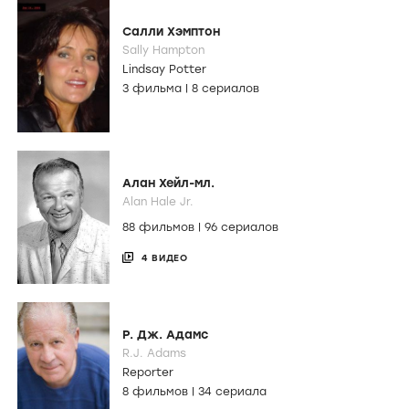
Салли Хэмптон
Sally Hampton
Lindsay Potter
3 фильма
|
8 сериалов
Алан Хейл-мл.
Alan Hale Jr.
88 фильмов
|
96 сериалов
4 ВИДЕО
Р. Дж. Адамс
R.J. Adams
Reporter
8 фильмов
|
34 сериала