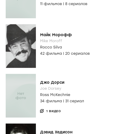
11 фильмов
|
8 сериалов
Майк Морофф
Mike Moroff
Rocco Silva
42 фильма
|
20 сериалов
Джо Дорси
Joe Dorsey
Ross McKechnie
34 фильма
|
31 сериал
1 ВИДЕО
Дэвид Хедисон