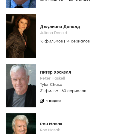
Джулиана Доналд
Juliana Donald
16 фильмов
|
14 сериалов
Питер Хэскелл
Peter Haskell
Tyler Chase
31 фильм
|
60 сериалов
1 ВИДЕО
Рон Мазак
Ron Masak