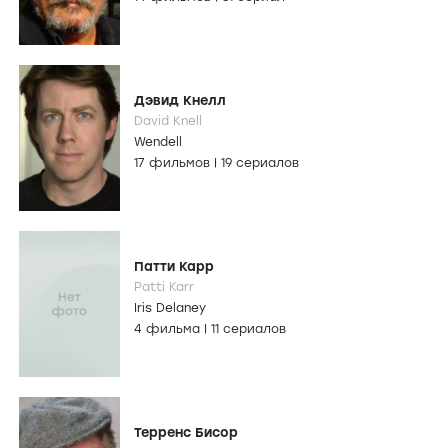
Дэвид Кнелл
David Knell
Wendell
17 фильмов
|
19 сериалов
Патти Карр
Patti Karr
Iris Delaney
4 фильма
|
11 сериалов
Терренс Бисор