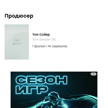
Продюсер
Том Сойер
Tom Sawyer (III)
1 фильм
|
14 сериалов