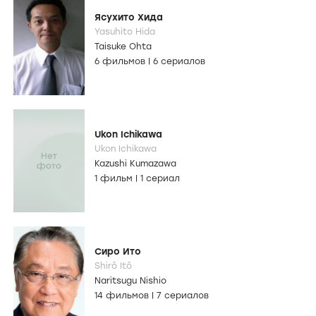
Ясухито Хида
Yasuhito Hida
Taisuke Ohta
6 фильмов
|
6 сериалов
Ukon Ichikawa
Ukon Ichikawa
Kazushi Kumazawa
1 фильм
|
1 сериал
Сиро Ито
Shirô Itô
Naritsugu Nishio
14 фильмов
|
7 сериалов