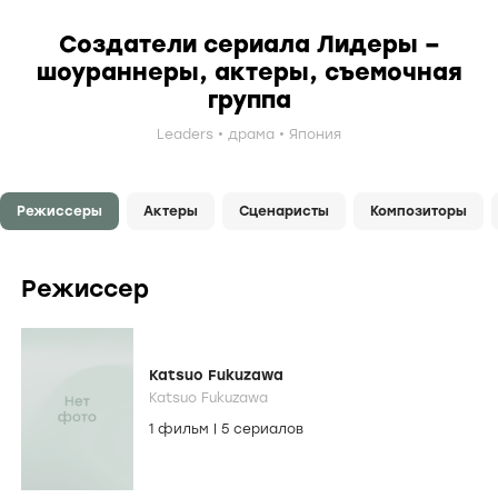
Создатели сериала Лидеры –
шоураннеры, актеры, съемочная
группа
Leaders
драма
Япония
Режиссеры
Актеры
Сценаристы
Композиторы
Режиссер
Katsuo Fukuzawa
Katsuo Fukuzawa
1 фильм
|
5 сериалов