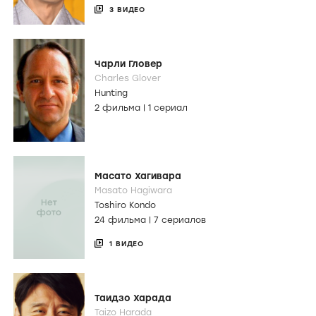
3 ВИДЕО
Чарли Гловер
Charles Glover
Hunting
2 фильма
|
1 сериал
Масато Хагивара
Masato Hagiwara
Toshiro Kondo
24 фильма
|
7 сериалов
1 ВИДЕО
Таидзо Харада
Taizo Harada