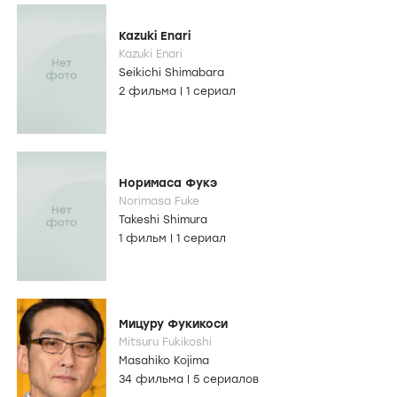
Kazuki Enari
Kazuki Enari
Seikichi Shimabara
2 фильма
|
1 сериал
Норимаса Фукэ
Norimasa Fuke
Takeshi Shimura
1 фильм
|
1 сериал
Мицуру Фукикоси
Mitsuru Fukikoshi
Masahiko Kojima
34 фильма
|
5 сериалов