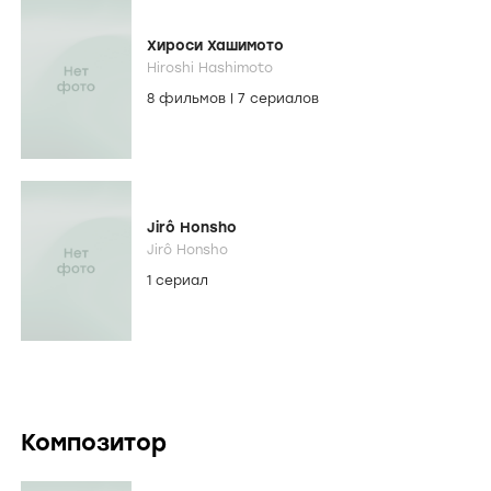
Хироси Хашимото
Hiroshi Hashimoto
8 фильмов
|
7 сериалов
Jirô Honsho
Jirô Honsho
1 сериал
Композитор