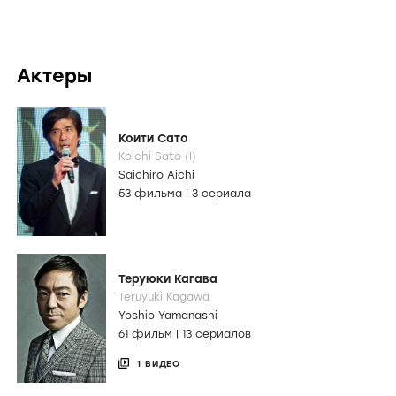
Актеры
Коити Сато
Koichi Sato (I)
Saichiro Aichi
53 фильма
|
3 сериала
Теруюки Кагава
Teruyuki Kagawa
Yoshio Yamanashi
61 фильм
|
13 сериалов
1 ВИДЕО