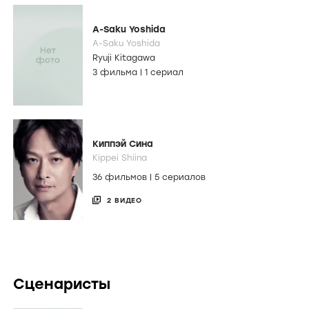
A-Saku Yoshida
A-Saku Yoshida
Ryuji Kitagawa
3 фильма
|
1 сериал
Киппэй Сина
Kippei Shiina
36 фильмов
|
5 сериалов
2 ВИДЕО
Сценаристы