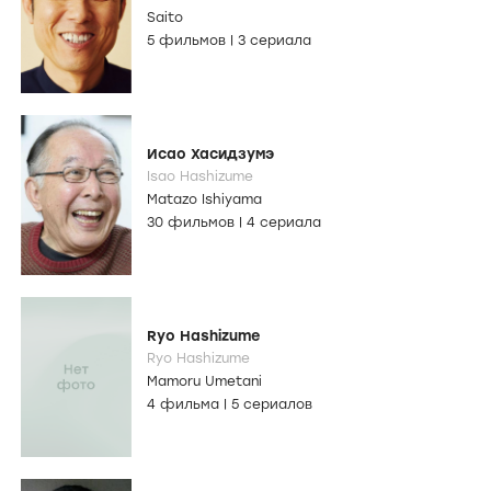
Saito
5 фильмов
|
3 сериала
Исао Хасидзумэ
Isao Hashizume
Matazo Ishiyama
30 фильмов
|
4 сериала
Ryo Hashizume
Ryo Hashizume
Mamoru Umetani
4 фильма
|
5 сериалов