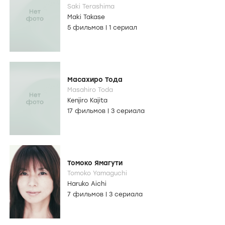
Saki Terashima
Maki Takase
5 фильмов
|
1 сериал
Масахиро Тода
Masahiro Toda
Kenjiro Kajita
17 фильмов
|
3 сериала
Томоко Ямагути
Tomoko Yamaguchi
Haruko Aichi
7 фильмов
|
3 сериала