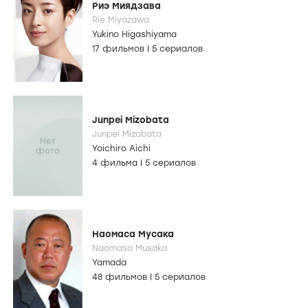
Риэ Миядзава
Rie Miyazawa
Yukino Higashiyama
17 фильмов
|
5 сериалов
Junpei Mizobata
Junpei Mizobata
Yoichiro Aichi
4 фильма
|
5 сериалов
Наомаса Мусака
Naomasa Musaka
Yamada
48 фильмов
|
5 сериалов