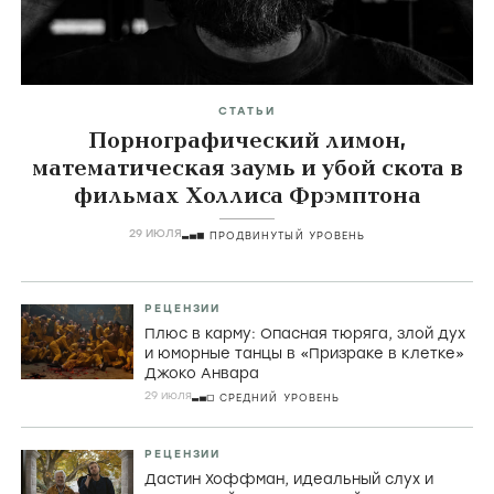
СТАТЬИ
Порнографический лимон,
математическая заумь и убой скота в
фильмах Холлиса Фрэмптона
29 ИЮЛЯ
ПРОДВИНУТЫЙ УРОВЕНЬ
РЕЦЕНЗИИ
Плюс в карму: Опасная тюряга, злой дух
и юморные танцы в «Призраке в клетке»
Джоко Анвара
29 июля
СРЕДНИЙ УРОВЕНЬ
РЕЦЕНЗИИ
Дастин Хоффман, идеальный слух и