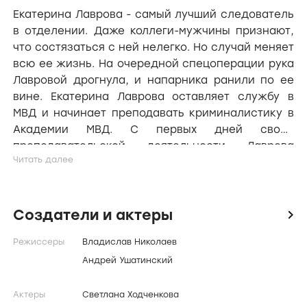
Екатерина Лаврова - самый лучший следователь
в отделении. Даже коллеги-мужчины признают,
что состязаться с ней нелегко. Но случай меняет
всю ее жизнь. На очередной спецоперации рука
Лавровой дрогнула, и напарника ранили по ее
вине. Екатерина Лаврова оставляет службу в
МВД и начинает преподавать криминалистику в
Академии МВД. С первых дней своей
преподавательской деятельности Лаврова
успевает поразить всю академию: худшая по
успеваемости группа, которую она курирует,
помогает в расследовании одного очень
запутанного дела. А все потому, что Лаврова
Создатели и актеры
icon
преподает по своему собственному методу.
Режиссеры
Владислав Николаев
Успехи Лавровой в академии не дают покоя
другим преподавателям, у нее появляются
Андрей Ушатинский
завистники и даже враги.
Актеры
Светлана Ходченкова