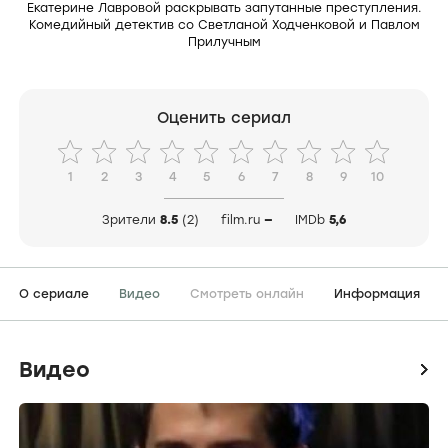
Екатерине Лавровой раскрывать запутанные преступления.
Комедийный детектив со Светланой Ходченковой и Павлом
Прилучным
Оценить сериал
1
2
3
4
5
6
7
8
9
10
Зрители
8.5
(2)
film.ru
—
IMDb
5,6
О сериале
Видео
Смотреть онлайн
Информация
Видео
icon