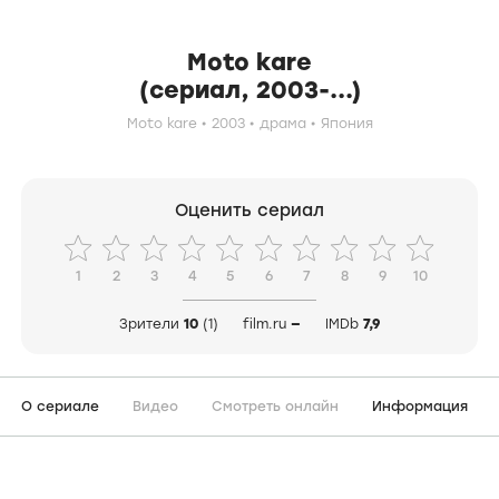
Moto kare
(сериал, 2003-...)
Moto kare
2003
драма
Япония
Оценить сериал
1
2
3
4
5
6
7
8
9
10
Зрители
10
(1)
film.ru
—
IMDb
7,9
О сериале
Видео
Смотреть онлайн
Информация