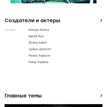
Создатели и актеры
icon
Актеры
Катцуя Коисо
Kenzô Ryû
Shôta Saitô
Цуёси Домото
Риоко Хироси
Рина Учияма
Главные темы
icon