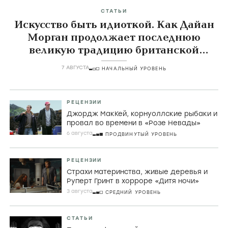
СТАТЬИ
Искусство быть идиоткой. Как Дайан
Морган продолжает последнюю
великую традицию британской
комедии
7 АВГУСТА
НАЧАЛЬНЫЙ УРОВЕНЬ
РЕЦЕНЗИИ
Джордж МакКей, корнуоллские рыбаки и
провал во времени в «Розе Невады»
6 августа
ПРОДВИНУТЫЙ УРОВЕНЬ
РЕЦЕНЗИИ
Страхи материнства, живые деревья и
Руперт Гринт в хорроре «Дитя ночи»
3 августа
СРЕДНИЙ УРОВЕНЬ
СТАТЬИ