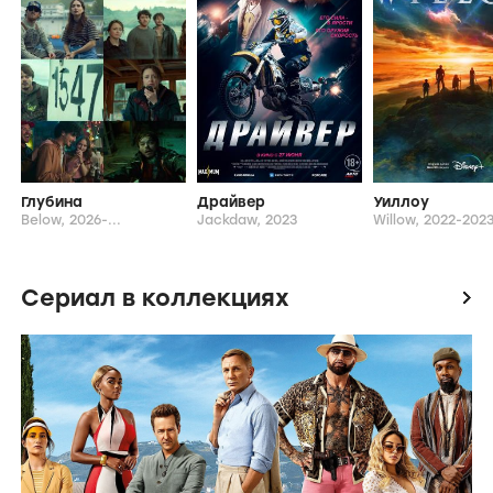
Глубина
Драйвер
Уиллоу
Below,
2026-...
Jackdaw,
2023
Willow,
2022-202
Сериал в коллекциях
icon