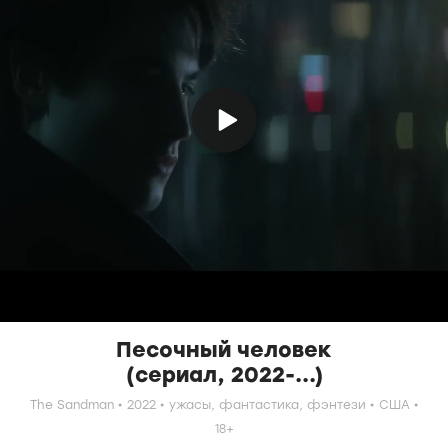
Песочный человек
(сериал, 2022-...)
The Sandman
2022
ужасы,
фантастика,
фэнтези
США
18+