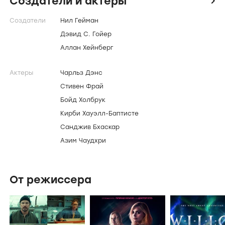
Создатели и актеры
Создатели
Нил Гейман
Дэвид С. Гойер
Аллан Хейнберг
Актеры
Чарльз Дэнс
Стивен Фрай
Бойд Холбрук
Кирби Хауэлл-Баптисте
Санджив Бхаскар
Азим Чаудхри
От режиссера