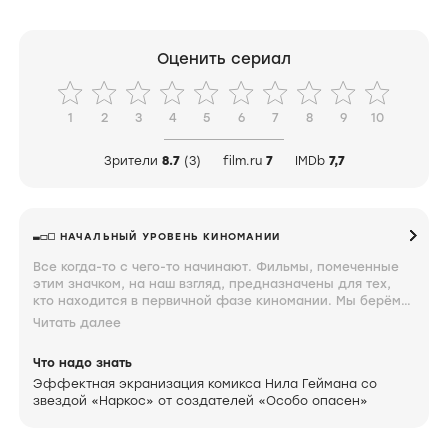
Оценить сериал
1
2
3
4
5
6
7
8
9
10
Зрители
8.7
(3)
film.ru
7
IMDb
7,7
НАЧАЛЬНЫЙ УРОВЕНЬ КИНОМАНИИ
Все когда-то с чего-то начинают. Фильмы, помеченные
этим значком, на наш взгляд, предназначены для тех,
кто находится в первичной фазе киномании. Мы берём
такие мягкие формулировки, потому что этот период
Читать далее
вспоминаем с ностальгической теплотой и завидуем тем,
кто только проходит через него. Фильмы, помеченные
Что надо знать
таким значком, должен знать каждый.
Эффектная экранизация комикса Нила Геймана со
звездой «Наркос» от создателей «Особо опасен»