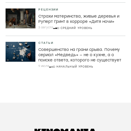
Порнографический лимон,
математическая заумь и убой скота в
фильмах Холлиса Фрэмптона
29 ИЮЛЯ
ПРОДВИНУТЫЙ УРОВЕНЬ
РЕЦЕНЗИИ
Джордж МакКей, корнуоллские рыбаки и
провал во времени в «Розе Невады»
6 августа
ПРОДВИНУТЫЙ УРОВЕНЬ
РЕЦЕНЗИИ
Страхи материнства, живые деревья и
Руперт Гринт в хорроре «Дитя ночи»
3 августа
СРЕДНИЙ УРОВЕНЬ
СТАТЬИ
Совершенство на грани срыва. Почему
сериал «Медведь» — не о кухне, а о