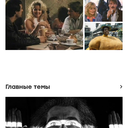
Кадры из сериала Riptide – яркие
сцены всех сезонов
Riptide
триллер
,
драма
США
Все
Кадры
(3)