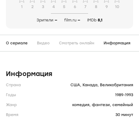
Shining Time Station
(сериал, 1989-1993)
Shining Time Station
1989
комедия,
фэнтези,
семейный
США
Оценить сериал
1
2
3
4
5
6
7
8
9
10
Зрители
—
film.ru
—
IMDb
8,1
О сериале
Видео
Смотреть онлайн
Информация