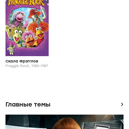
Создатели и актеры
icon
Создатели
Britt Allcroft
Rick Siggelkow
Актеры
Диди Конн
Брайан О'Коннор
Alan Semok
Olga Felgemacher
Питер Берд
Крейг Марин
От режиссера