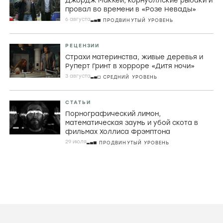
СТАТЬИ
Искусство быть идиоткой. Как Дайан
Морган продолжает последнюю
великую традицию британской
комедии
7 АВГУСТА
НАЧАЛЬНЫЙ УРОВЕНЬ