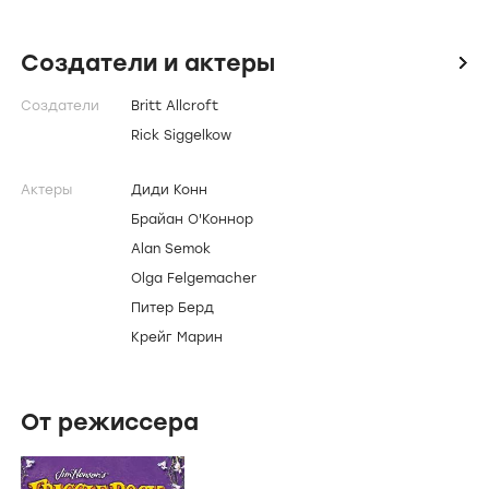
Информация
Страна
США,
Канада,
Великобритания
Годы
1989-1993
Жанр
комедия,
фэнтези,
семейный
Время
30 минут