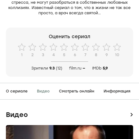
стресса, не могут разобраться в собственных любовных
коллизиях. Известный сериал о том, что в жизни не так все
просто, а врач всегда святой…
Оценить сериал
1
2
3
4
5
6
7
8
9
10
Зрители
9.3
(12)
film.ru
—
IMDb
5,9
О сериале
Видео
Смотреть онлайн
Информация
Видео
icon