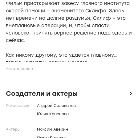
Фильм приоткрывает завесу главного института
скорой помощи – знаменитого Склифа. Здесь
нет времени на долгие раздумья, Склиф – это
внеплановые операции, и, чтобы спасти
человека, принять верное решение надо здесь и
сейчас.
Как никому другому, это удается главному
герою, хирургу Брагину. Помимо
профессиональных удач, за Брагиным тянется и
слава первого ловеласа, благо мужского
обаяния ему не занимать.. Видя каждый день
жизнь и смерть, Брагин давно утратил
Создатели и актеры
icon
сентиментальность и не утруждает себя
Режиссеры
Андрей Селиванов
мыслями о чужих чувствах, «великие страсти»
только веселят его..
Юлия Краснова
Актеры
Максим Аверин
Ольга Красько