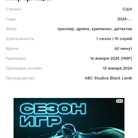
Страна
США
Годы
2024-...
Жанр
триллер,
драма,
криминал,
детектив
Длительность
1 сезон | 10 серий
Время
60 минут
Премьера
16 января 2024 (МИР)
Премьера онлайн
15 января 2024
Производство
ABC Studios Black Lamb