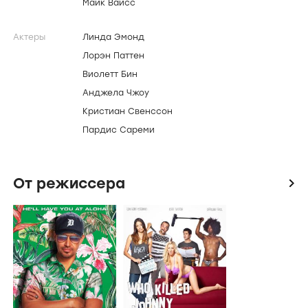
Майк Вайсс
Актеры
Линда Эмонд
Лорэн Паттен
Виолетт Бин
Анджела Чжоу
Кристиан Свенссон
Пардис Сареми
От режиссера
icon