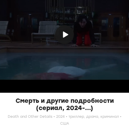
Смерть и другие подробности
(сериал, 2024-...)
Death and Other Details
2024
триллер,
драма,
криминал
США