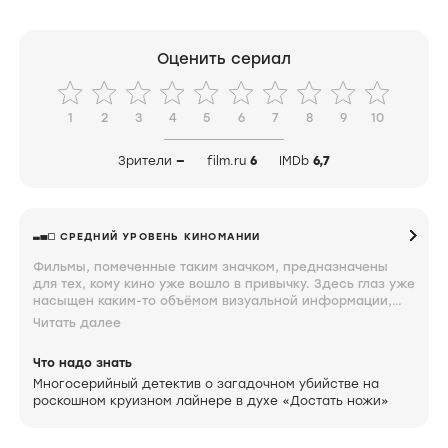
Оценить сериал
1
2
3
4
5
6
7
8
9
10
Зрители
—
film.ru
6
IMDb
6,7
СРЕДНИЙ УРОВЕНЬ КИНОМАНИИ
Фильмы, помеченные таким значком, предназначены
для тех, кому кино уже вошло в привычку. Здесь глаз уже
насыщен каким-то объёмом визуальной информации,
мозг неплохо ориентируется в происходящем на экране,
Читать далее
а мысли по поводу увиденного близки к сути. Знание и
интерес к фильмам под таким значком свидетельствуют
Что надо знать
о том, что вы довольно крепко увязли.
Многосерийный детектив о загадочном убийстве на
роскошном круизном лайнере в духе «Достать ножи»