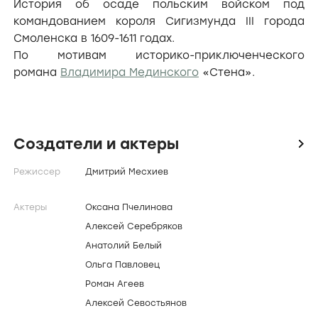
История об осаде польским войском под
командованием короля Сигизмунда III города
Смоленска в 1609-1611 годах.
По мотивам историко-приключенческого
романа
Владимира Мединского
«Стена».
Создатели и актеры
icon
Режиссер
Дмитрий Месхиев
Актеры
Оксана Пчелинова
Алексей Серебряков
Анатолий Белый
Ольга Павловец
Роман Агеев
Алексей Севостьянов