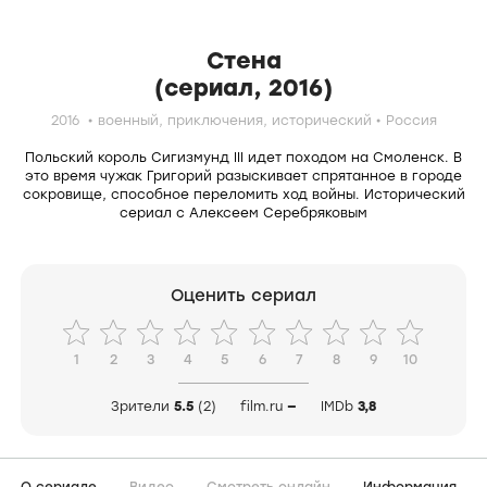
Стена
(сериал, 2016)
2016
военный,
приключения,
исторический
Россия
Польский король Сигизмунд III идет походом на Смоленск. В
это время чужак Григорий разыскивает спрятанное в городе
сокровище, способное переломить ход войны. Исторический
сериал с Алексеем Серебряковым
Оценить сериал
1
2
3
4
5
6
7
8
9
10
Зрители
5.5
(2)
film.ru
—
IMDb
3,8