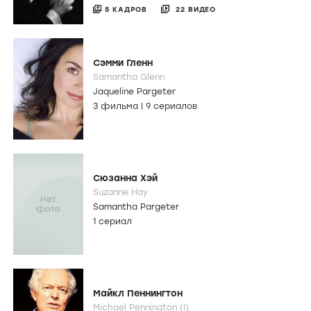
5 КАДРОВ
22 ВИДЕО
Сэмми Гленн
Samantha Glenn
Jaqueline Pargeter
3 фильма
|
9 сериалов
Сюзанна Хэй
Suzanne Hay
Samantha Pargeter
1 сериал
Майкл Пеннингтон
Michael Pennington (I)