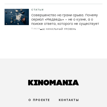
РЕЦЕНЗИИ
Страхи материнства, живые деревья и
Руперт Гринт в хорроре «Дитя ночи»
3 августа
СРЕДНИЙ УРОВЕНЬ
РЕЦЕНЗИИ
Домой через пустоту. Почему Кристофер
Нолан в «Одиссее» превращает великий
миф в знакомую историю о поиске себя
31 июля
НАЧАЛЬНЫЙ УРОВЕНЬ
СТАТЬИ
Совершенство на грани срыва. Почему
сериал «Медведь» — не о кухне, а о
поиске ответа, которого не существует
9 июля
НАЧАЛЬНЫЙ УРОВЕНЬ