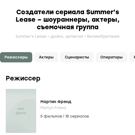
Создатели сериала Summer's
Lease – шоураннеры, актеры,
съемочная группа
Summer's Lease
драма
,
детектив
Великобритания
Режиссеры
Актеры
Сценаристы
Операторы
Режиссер
Мартин Френд
Martyn Friend
5 фильмов
|
18 сериалов