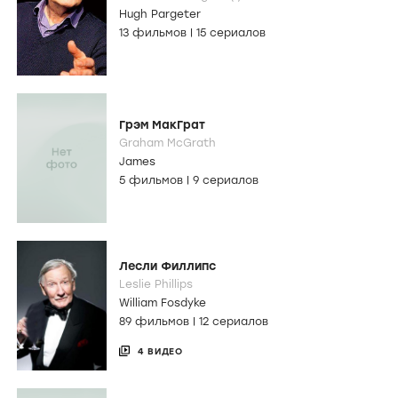
Hugh Pargeter
13 фильмов
|
15 сериалов
Грэм МакГрат
Graham McGrath
James
5 фильмов
|
9 сериалов
Лесли Филлипс
Leslie Phillips
William Fosdyke
89 фильмов
|
12 сериалов
4 ВИДЕО