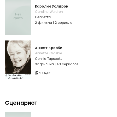
Каролин Уолдрон
Caroline Waldron
Henrietta
2 фильма
|
2 сериала
Аннетт Кросби
Annette Crosbie
Connie Tapscott
32 фильма
|
40 сериалов
1 КАДР
Сценарист