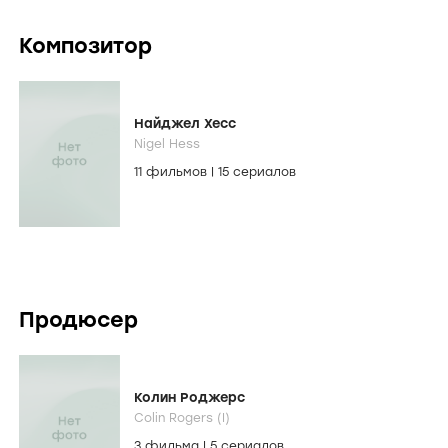
Композитор
Найджел Хесс
Nigel Hess
11 фильмов
|
15 сериалов
Продюсер
Колин Роджерс
Colin Rogers (I)
3 фильма
|
5 сериалов