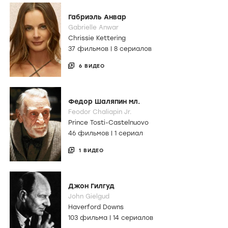
Габриэль Анвар
Gabrielle Anwar
Chrissie Kettering
37 фильмов
|
8 сериалов
6 ВИДЕО
Федор Шаляпин мл.
Feodor Chaliapin Jr.
Prince Tosti-Castelnuovo
46 фильмов
|
1 сериал
1 ВИДЕО
Джон Гилгуд
John Gielgud
Haverford Downs
103 фильма
|
14 сериалов