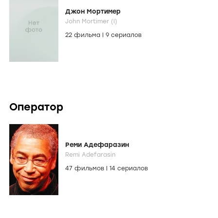
Джон Мортимер
John Mortimer (I)
22 фильма
|
9 сериалов
Оператор
Реми Адефаразин
Remi Adefarasin
47 фильмов
|
14 сериалов