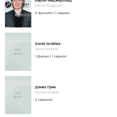
Киран Фицжеральд
Kieran Fitzgerald
4 фильма
|
1 сериал
David Grabias
David Grabias
1 фильм
|
1 сериал
Дэниз Грин
Denise Greene
2 сериала