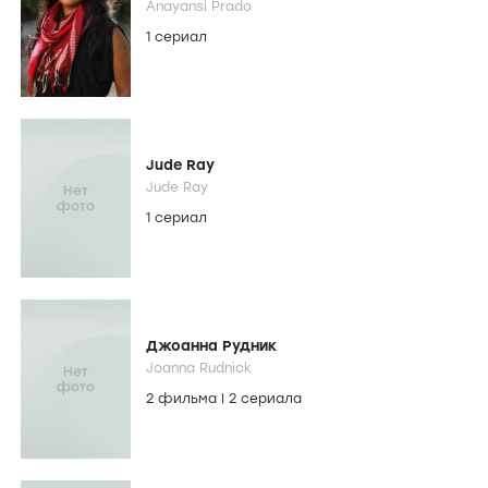
Anayansi Prado
1 сериал
Jude Ray
Jude Ray
1 сериал
Джоанна Рудник
Joanna Rudnick
2 фильма
|
2 сериала