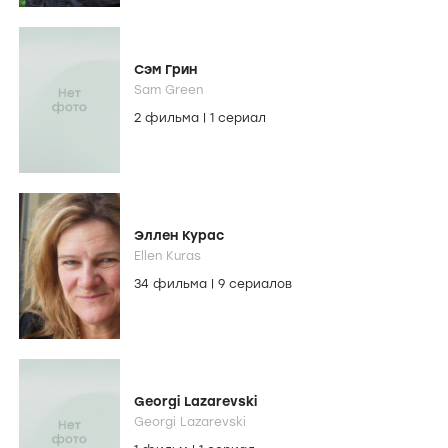
Сэм Грин
Sam Green
2 фильма
|
1 сериал
Эллен Курас
Ellen Kuras
34 фильма
|
9 сериалов
Georgi Lazarevski
Georgi Lazarevski