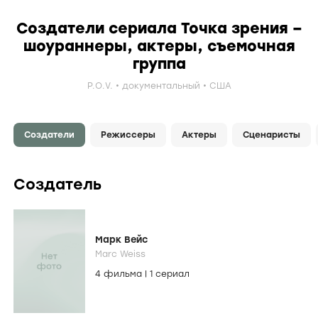
Создатели сериала Точка зрения –
шоураннеры, актеры, съемочная
группа
P.O.V.
документальный
США
Создатели
Режиссеры
Актеры
Сценаристы
Создатель
Марк Вейс
Marc Weiss
4 фильма
|
1 сериал