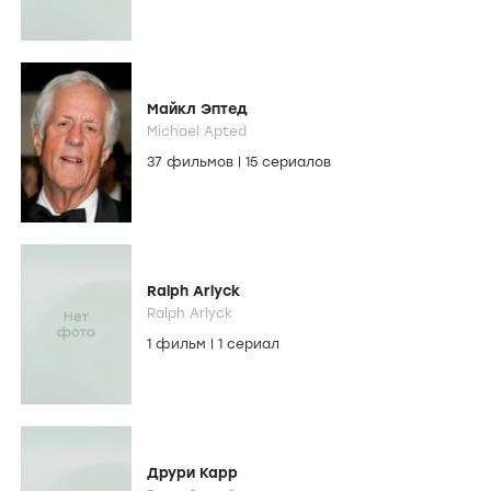
Майкл Эптед
Michael Apted
37 фильмов
|
15 сериалов
Ralph Arlyck
Ralph Arlyck
1 фильм
|
1 сериал
Друри Карр