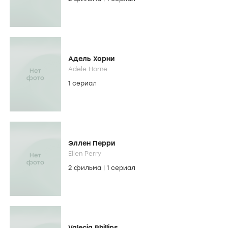
Адель Хорни
Adele Horne
1 сериал
Эллен Перри
Ellen Perry
2 фильма
|
1 сериал
Valecia Phillips