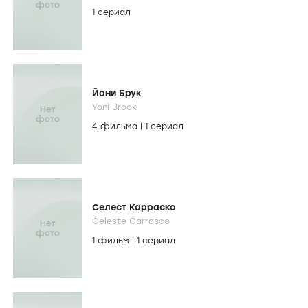
1 сериал
Йони Брук
Yoni Brook
4 фильма
|
1 сериал
Селест Карраско
Celeste Carrasco
1 фильм
|
1 сериал