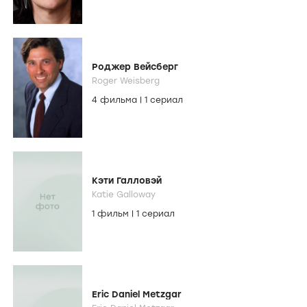
Роджер Вейсберг
Roger Weisberg
4 фильма
|
1 сериал
Кэти Галловэй
Katie Galloway
1 фильм
|
1 сериал
Eric Daniel Metzgar