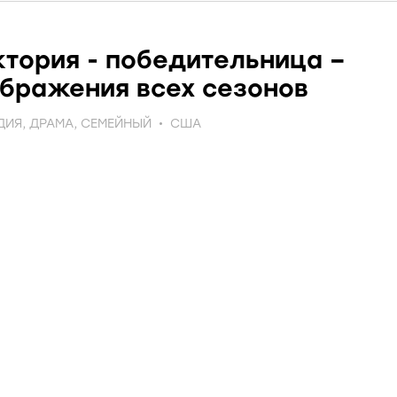
тория - победительница –
бражения всех сезонов
ДИЯ
,
ДРАМА
,
СЕМЕЙНЫЙ
США