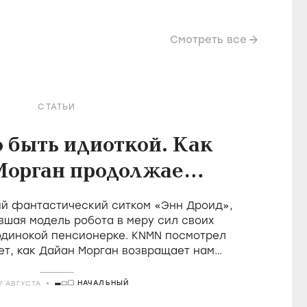
Смотреть все
СТАТЬИ
о быть идиоткой. Как
Морган продолжает
леднюю великую
й фантастический ситком «Энн Дроид»,
ицию британской
вшая модель робота в меру сил своих
одинокой пенсионерке. KNMN посмотрел
комедии
ет, как Дайан Морган возвращает нам
 удовольствие быть идиотом
НАЧАЛЬНЫЙ
7 АВГУСТА