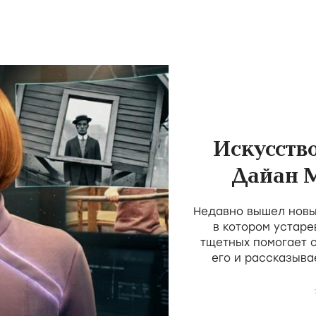
Искусств
Дайан 
пос
Недавно вышел новы
трад
в котором устаре
тщетных помогает 
его и рассказыва
простое