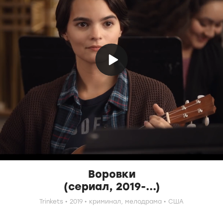
Воровки
(сериал, 2019-...)
Trinkets
2019
криминал,
мелодрама
США