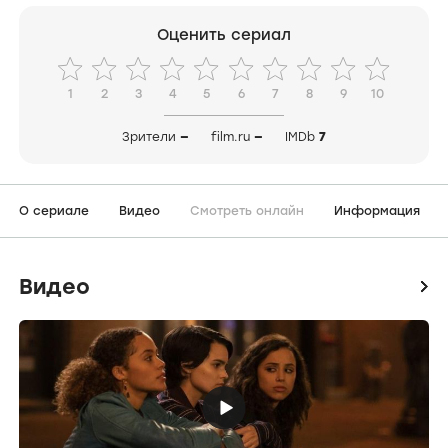
Оценить сериал
1
2
3
4
5
6
7
8
9
10
Зрители
—
film.ru
—
IMDb
7
О сериале
Видео
Смотреть онлайн
Информация
Видео
icon