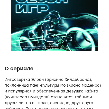
О сериале
Интровертка Элоди (Брианна Хилдебранд),
поклонница панк-культуры Мо (Киана Мадейра)
и популярная и обеспеченная девушка Табита
(Куинтесса Суинделл) становятся тайными
друзьями, но в школе, очевидно, друг друга
избегают. Постепенно они осознают, что их