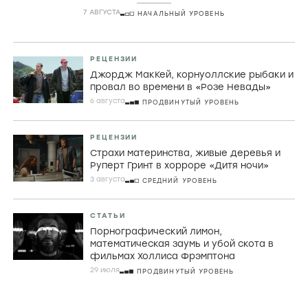
комедии
7 АВГУСТА
НАЧАЛЬНЫЙ УРОВЕНЬ
РЕЦЕНЗИИ
Джордж МакКей, корнуоллские рыбаки и
провал во времени в «Розе Невады»
6 августа
ПРОДВИНУТЫЙ УРОВЕНЬ
РЕЦЕНЗИИ
Страхи материнства, живые деревья и
Руперт Гринт в хорроре «Дитя ночи»
3 августа
СРЕДНИЙ УРОВЕНЬ
СТАТЬИ
Порнографический лимон,
математическая заумь и убой скота в
фильмах Холлиса Фрэмптона
29 июля
ПРОДВИНУТЫЙ УРОВЕНЬ