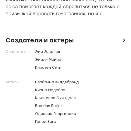
союз помогает каждой справиться не только с
привычкой воровать в магазинах, но и с
проблемами в семье и школе. .movies-trailers
video{object-position:0 32%}
Создатели и актеры
icon
Создатели
Эми Эделсон
Эмили Мейер
Кирстен Смит
Актеры
Брайанна Хилдебрэнд
Киана Мадейра
Квинтесса Суинделл
Brandon Butler
Одисеас Георгиадис
Генри Зага